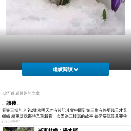
繼續閱讀
你可能感興趣的文章
。讀後。
看完三樓的老宅2雖然明天才有後記其實中間到第三集有停更幾天才又
繼續 續更讓我那時又重新看一次因為三樓寫的故事 都需要沉浸且要帶
2026-08-07
有
一直在做的蠢事
羅東林鐵：樂水驛
上一篇：