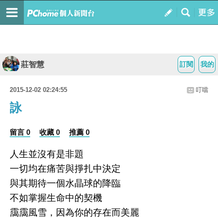
莊智慧
訂閱
我的
2015-12-02 02:24:55
叮噹
詠
留言 0
收藏 0
推薦 0
人生並沒有是非題
一切均在痛苦與掙扎中決定
與其期待一個水晶球的降臨
不如掌握生命中的契機
靄靄風雪，因為你的存在而美麗