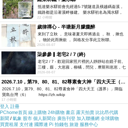
抵達樂水驛前會先經過5-7號隧道及橫越碼崙溪，
吟
下一篇：
鐵路都是沿著溪畔修建。 樂水驛初名為濁水驛，
22 小時前
但因與臺鐵集集線車站同名，於1953
歲律禪心 - 半塘新月朦朧醉
來到了立秋 ， 意味著夏天即將過去 ， 秋 ，揪也
， 物於此而揪歛 ， 與格友分享此立秋聯。
2026-08-07
柒參參▎老宅2 / 7 (終)
老宅2 / 7 - 歡迎回家照片裡的人靜靜站在鏡子前。
三樓，廄，大崽蕥，柳橘，閆兒，摩斯和崽崽，七
2026-08-07
個人整整齊齊地站在鏡框之外，如同
2026.7.10，第79、80、81、82尊素食大神「四大天王（護界）」降臨寶島台灣（6）
2026.7.10，第79、80、81、82尊素食神「四大天王（護界）」降臨
寶島台灣（6） https://zh.wikip
17 小時前
登入
註冊
PChome首頁
線上購物
24h購物
書店
露天拍賣
比比昂代購
新聞
/
氣象
股市
個人新聞台
廣告刊登
加入聯播網
全球購物
買賣租屋
支付連
國際連
Pi 拍錢包
旅遊
服務中心