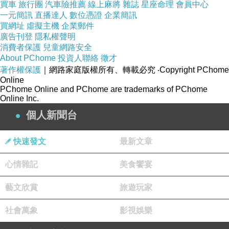
買車
旅行團
汽車險推薦
線上麻將
雜誌
星座命理
會員中心
一元簡訊
直播達人
數位憑證
企業簡訊
買網址
虛擬主機
企業郵件
廣告刊登
隱私權聲明
消費者保護
兒童網路安全
About PChome
投資人聯絡
徵才
著作權保護
｜網路家庭版權所有、轉載必究
‧Copyright PChome
Online
PChome Online and PChome are trademarks of PChome
Online Inc.
個人新聞台
快速發文
最新文章
心情雜記
美食饗宴
藝文欣賞
旅遊玩家
社會萬象
影視娛樂