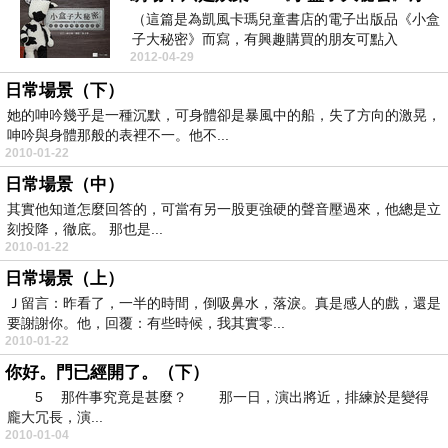
（這篇是為凱風卡瑪兒童書店的電子出版品《小盒
子大秘密》而寫，有興趣購買的朋友可點入
2012-04-29
http://ww...
日常場景（下）
她的呻吟幾乎是一種沉默，可身體卻是暴風中的船，失了方向的激晃，
呻吟與身體那般的表裡不一。他不...
2010-01-22
日常場景（中）
其實他知道怎麼回答的，可當有另一股更強硬的聲音壓過來，他總是立
刻投降，徹底。 那也是...
2010-01-22
日常場景（上）
Ｊ留言：昨看了，一半的時間，倒吸鼻水，落淚。真是感人的戲，還是
要謝謝你。他，回覆：有些時候，我其實零...
2010-01-22
你好。門已經開了。（下）
5 那件事究竟是甚麼？ 那一日，演出將近，排練於是變得
龐大冗長，演...
2010-01-04