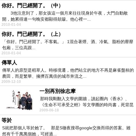
你好。門已經開了。（中）
3他注意到了，那女孩這一個月來往往現身於午夜，大門自動敞
開，她累得連一句晚安都顯得顛簸。他心裡一...
2010-01-04
你好。門已經開了。（上）
「你好。門已經開了。不客氣。」 1混合著煙、酒、冷氣、脂粉的靡靡
包廂，三位高跟...
2010-01-04
傳單人
傳單人的原型是稻草人。時移境遷，他們站立的地方不再是麻雀盤桓的
農田，而是繁華、擁擠百萬倍的城市奔流之...
2009-12-10
一別再別徐志摩
那時我剛翻入文學的圍牆，讀起圈內《香水》、
《生命不可承受之輕》等文學圈的時尚書，死背昆
2009-06-18
德拉、賈西...
等於
S就把那個人等於她了。 那是S徹夜搜尋google交換而得的答案。雖
然有千千萬萬個她，可經過...