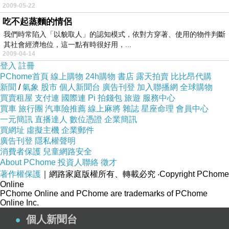
2009-05-22
吃不起蒸麵的情侶
我們時常陷入「以貌取人」的認知模式，依對方穿著、使用的物件判斷
其社會經濟地位，這一點有時很好用，...
2009-04-14
登入
註冊
PChome首頁
線上購物
24h購物
書店
露天拍賣
比比昂代購
新聞
/
氣象
股市
個人新聞台
廣告刊登
加入聯播網
全球購物
買賣租屋
支付連
國際連
Pi 拍錢包
旅遊
服務中心
買車
旅行團
汽車險推薦
線上麻將
雜誌
星座命理
會員中心
一元簡訊
直播達人
數位憑證
企業簡訊
買網址
虛擬主機
企業郵件
廣告刊登
隱私權聲明
消費者保護
兒童網路安全
About PChome
投資人聯絡
徵才
著作權保護
｜網路家庭版權所有、轉載必究
‧Copyright PChome
Online
PChome Online and PChome are trademarks of PChome
Online Inc.
個人新聞台