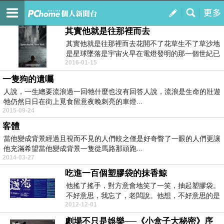
在你說喂之前
訂閱
我的
其實他就是往那裡而去
其實他就是往那裡而去花開不了花草生不了草沙地
是星球墜落是宇宙火早在電燈發明的那一個世紀已
2016-01-15
經熄滅今...
一隻狗的遺囑
人說，一生總要流浪過一回牠什麼也沒有回答人說，流浪是生命的壯遊
牠仍然日日在街上覓食留意夜晚刺亮的車燈...
2015-09-24
客體
當他變成背景經過且視而不見的人們較之僅是好奇瞥了一眼的人們更讓
他充滿希望當他變成背景一隻從馬路那頭跑...
2014-03-27
吃進一百個塑膠袋的抹香鯨
他搖了搖手，對方意會地笑了一笑，抽起塑膠袋。
不好意思，我忘了，老闆說。他想，不好意思的是
2012-12-01
自己，是他很...
劇場不只是娛樂──《小盒子大秘密》序