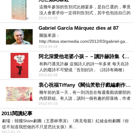
這幾年參加的告別式比婚宴多，是自己選的，畢竟
沒人會要求你一定得到告別式，其中也包括自己的
2015-03-06
親人，受良好...
Gabriel García Márquez dies at 87
圖版來源：
http://fotos.starmedia.com/2012/03/gabriel-ga...
2014-04-19
阿北深愛他老婆小孩－－讀許赫詩集《原來女孩不想嫁給阿北》有感
有夠巧遇見許赫 這個詩人的詩一年多來 每天在詩
人的廢詩不可變成「告別好詩」（詩詩有兩種）
2014-02-09
有夠...
衷心祝福Tiffany《闕仙羑歌仔戲編劇作品輯》出版
幾年前的某一天，有一則消息在每週看戲俱樂部的
內部群組。有人說，讀到一個有趣的部落格，作者
2012-05-15
的觀點與筆法...
2011閱讀紀事
劇場：韓國Shiim劇團（王墨林導演）《再見母親》紅綾金粉劇團《你
從不知道我想做的不只是芭比女孩》禾...
2012-01-15