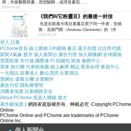
裡，作家翻覽群書，思想馳騁，或埋首書寫，...
2009-09-08
《我們叫它粉靈豆》的最後一封信
先是在凱風卡瑪兒童書店買下同一作者，安德
魯．克萊門斯（Andrew Clements）的《作
2009-08-25
弊》，...
登入
註冊
PChome首頁
線上購物
24h購物
書店
露天拍賣
比比昂代購
新聞
/
氣象
股市
個人新聞台
廣告刊登
加入聯播網
全球購物
買賣租屋
支付連
國際連
Pi 拍錢包
旅遊
服務中心
買車
旅行團
汽車險推薦
線上麻將
雜誌
星座命理
會員中心
一元簡訊
直播達人
數位憑證
企業簡訊
買網址
虛擬主機
企業郵件
廣告刊登
隱私權聲明
消費者保護
兒童網路安全
About PChome
投資人聯絡
徵才
著作權保護
｜網路家庭版權所有、轉載必究
‧Copyright PChome
Online
PChome Online and PChome are trademarks of PChome
Online Inc.
個人新聞台