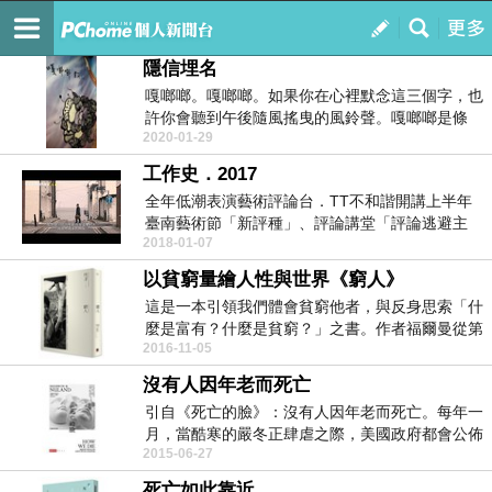
在你說喂之前
訂閱
我的
隱信埋名
嘎啷啷。嘎啷啷。如果你在心裡默念這三個字，也
許你會聽到午後隨風搖曳的風鈴聲。嘎啷啷是條
2020-01-29
溪，與赫恪...
工作史．2017
全年低潮表演藝術評論台．TT不和諧開講上半年
臺南藝術節「新評種」、評論講堂「評論逃避主
2018-01-07
義：地方與...
以貧窮量繪人性與世界《窮人》
這是一本引領我們體會貧窮他者，與反身思索「什
麼是富有？什麼是貧窮？」之書。作者福爾曼從第
2016-11-05
一世界涉越到...
沒有人因年老而死亡
引自《死亡的臉》：沒有人因年老而死亡。每年一
月，當酷寒的嚴冬正肆虐之際，美國政府都會公佈
2015-06-27
每年的《...
死亡如此靠近