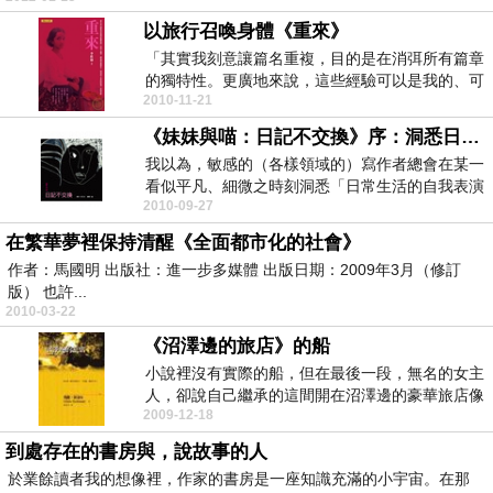
以旅行召喚身體《重來》
「其實我刻意讓篇名重複，目的是在消弭所有篇章
的獨特性。更廣地來說，這些經驗可以是我的、可
2010-11-21
以是我借來的...
《妹妹與喵：日記不交換》序：洞悉日常生活的自我表演性
我以為，敏感的（各樣領域的）寫作者總會在某一
看似平凡、細微之時刻洞悉「日常生活的自我表演
2010-09-27
性」，而對於...
在繁華夢裡保持清醒《全面都市化的社會》
作者：馬國明 出版社：進一步多媒體 出版日期：2009年3月（修訂
版） 也許...
2010-03-22
《沼澤邊的旅店》的船
小說裡沒有實際的船，但在最後一段，無名的女主
人，卻說自己繼承的這間開在沼澤邊的豪華旅店像
2009-12-18
是一艘船。這...
到處存在的書房與，說故事的人
於業餘讀者我的想像裡，作家的書房是一座知識充滿的小宇宙。在那