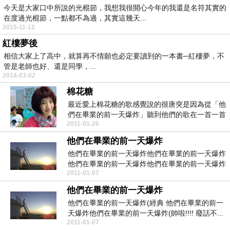
今天是大家口中所說的光棍節，我想我很開心今年的我還是名符其實的
在度過光棍節，一點都不為過，其實這幾天...
2015-11-12
紅樓夢後
相信大家上了高中，就算再不情願也必定要讀到的一本書─紅樓夢，不
管是老師也好、還是同學，...
2014-03-02
棉花糖
最近愛上棉花糖的歌感覺說的很唐突是因為從「他
們在畢業的前一天爆炸」聽到他們的歌在一首一首
2011-01-26
去找到好多好...
他們在畢業的前一天爆炸
他們在畢業的前一天爆炸他們在畢業的前一天爆炸
他們在畢業的前一天爆炸他們在畢業的前一天爆炸
2011-01-07
心得中~：無...
他們在畢業的前一天爆炸
他們在畢業的前一天爆炸(經典 他們在畢業的前一
天爆炸他們在畢業的前一天爆炸(帥啦!!!! 廢話不...
2011-01-07