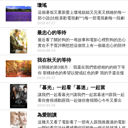
瓊瑤
這個暑假又重新愛上瓊瑤姐姐又完美又精緻的每一
部小說(比較喜歡電視劇^^)每一部電視劇每一段劇
2010-07-27
情每一個...
最忠心的等待
最近看了關於狗的一堆故事和電影心裡對狗的忠心
實在不予置評啊想想這個世上有一個最忠心的陪伴
2010-06-15
不也很幸福在...
我在秋天的等待
分開後的第3個月： 我還在我們曾經相約的樹下等
你 那棵綠色的希望以變成紅色的夢 我的手還在慢
2010-05-07
慢...
「暮光」一起看「暮迷」一起當
讓我們一起看暮光!!!讓我們一起當暮迷!!!跟我一起
看你會很感動跟我一起做你會很開心今年又要出
2010-04-30
〝蝕〞...
為愛朗讀
這幾天又看了電影看了一部有人跟我推薦過的電影
一開始看完沒什麼感覺但回想每一個片段就讓人超