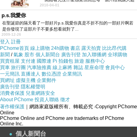
2010-04-01
想鼻酸我想這...
p.s.我愛你
在聖誕節的隔天看了一部好片p.s.我愛你真是不折不扣的一部好片啊若
是你發現了這部片子不要多想看就對了...
2009-12-26
登入
註冊
PChome首頁
線上購物
24h購物
書店
露天拍賣
比比昂代購
新聞
/
氣象
股市
個人新聞台
廣告刊登
加入聯播網
全球購物
買賣租屋
支付連
國際連
Pi 拍錢包
旅遊
服務中心
買車
旅行團
汽車險推薦
線上麻將
雜誌
星座命理
會員中心
一元簡訊
直播達人
數位憑證
企業簡訊
買網址
虛擬主機
企業郵件
廣告刊登
隱私權聲明
消費者保護
兒童網路安全
About PChome
投資人聯絡
徵才
著作權保護
｜網路家庭版權所有、轉載必究
‧Copyright PChome
Online
PChome Online and PChome are trademarks of PChome
Online Inc.
個人新聞台