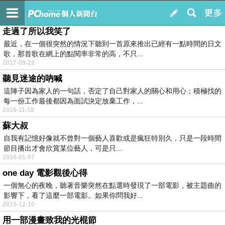
♀↖我要高調愛↗♂
訂閱
我的
走過了所以我笑了
最近，在一個很突然的情況下聽到一首原來推出已經有一點時間的日文
歌，那首歌在網上的點閱率非常的高，不只...
2017-09-22
聽見迷途的吶喊
這陣子因為家人的一句話，否定了自己對家人的關心和用心；積極找的
每一份工作最後都因為面試決定放棄工作，...
2016-11-18
蘇大叔
自我有記憶好像就不曾對一個藝人喜歡或是瘋狂特別久，只是一段時間
節目播出才會欣賞某位藝人，可是只...
2016-01-07
one day 電影觀後心得
一個無心的夜晚，聽著音樂突然在點選時發現了一部電影，被主題曲的
影響下，看了這麼一部電影。如果你問我好...
2015-12-10
用一部漫畫致我的光棍節