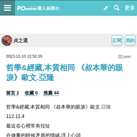
貞之選
訂閱
我的
2023-12-10 12:52:39
jean
哲學&經藏,本質相同 《叔本華的眼
淚》歐文.亞隆
留言 2
收藏 0
推薦 44
哲學
&
經藏
,
本質相同
《叔
本華的眼淚
》
歐文
.
亞隆
112.11.4
最近在心裡常有拉扯
在做事的時候矛盾的情緒
,
浮上心頭