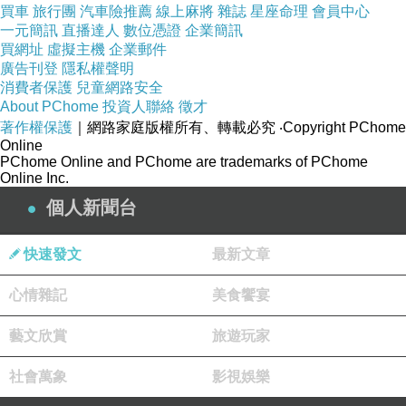
復一年的方式生活
,
他喜歡當治療師
,
與他人連結
,
幫助他人
買車
旅行團
汽車險推薦
線上麻將
雜誌
星座命理
會員中心
一元簡訊
直播達人
數位憑證
企業簡訊
在生活中有所收穫。
買網址
虛擬主機
企業郵件
p17,
舞台上現身的死神使它更接近真正的知道
,
他並不是變
廣告刊登
隱私權聲明
消費者保護
兒童網路安全
得更有智慧
,
而是以除了其他令人分心的事物。
(
捨
,
放下
About PChome
投資人聯絡
徵才
是佛陀的真理
?
著作權保護
｜網路家庭版權所有、轉載必究
‧Copyright PChome
Online
但他更喜歡希臘哲學的中庸之道
,
何必在打烊之前
,
就急著奔
PChome Online and PChome are trademarks of PChome
向出口
(
人生的最後
,
做自己想要做的事。
Online Inc.
個人新聞台
p46,
夠了
,
自憐夠了。他知道要對發牢騷的人說什麼：找個
方法把目光轉向外界
,
延伸到自己以外。
快速發文
最新文章
寫下來
,
也許個人日記或網站日誌
,
然後看得更清楚
,
誰知道
呢？
心情雜記
美食饗宴
p99,
尼采曾談到人和牛有一項重要的差異
,
就是牛知道如何
藝文欣賞
旅遊玩家
沒有憂懼的活下去
,
活在快樂的現在
,
沒有過去的負擔也不知
道未來的可怕。所謂憂懼就是害怕
,
不幸的人類卻籠罩在過
社會萬象
影視娛樂
去和未來的陰影下
,
只能短暫的在現在漫步。