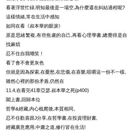
看著浮世忙碌
,
明知最後是一場空
,
為什麼還在糾結過程呢
?
這樣情緒
,
常在生活中感知
如同在看《叔本華的眼淚》
原是思緒繁複
,
有些焦慮的自己
,
再看心理學書
,
總覺得是自
找麻煩
忍不住自我嘲笑！
看了會不會更灰色
但就是因為探索
,
在憂愁
,
在悲傷
,
在喜樂
,
咀嚼這一份不一樣
,
雖然心裡的那份矛盾
,
仍然在
11.4,
在看完
41
章亞瑟
.
叔本華之死
(p400)
闔上書
,
回歸本位
哲學
&
經藏
,
內心梳爬後
,
本質相同。
忍不住歡喜跟
J
分享
,
在哲學書
,
在投資理財書
,
經藏廣意應用
,
中庸之道
,
修行皆在生活
!