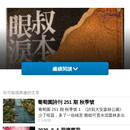
繼續閱讀
你可能感興趣的文章
葡萄園詩刊 251 期 秋季號
葡萄園 251 期 秋季號 1 《詩寫大安森林公園》
少了喧囂，多了一份綠意 難能可貴水泥叢林多出
3 小時前
一