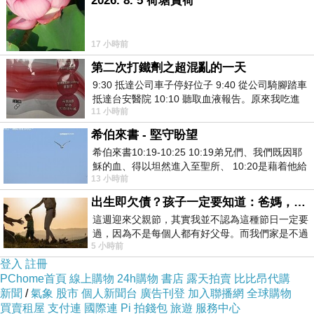
2026. 8. 5 荷塘賞荷
17 小時前
第二次打鐵劑之超混亂的一天
9:30 抵達公司車子停好位子 9:40 從公司騎腳踏車
抵達台安醫院 10:10 聽取血液報告。原來我吃進
11 小時前
去的 B12 彌可保並非沒有吸收而是超
隨筆摘錄
~
希伯來書 - 堅守盼望
《叔本華的眼淚》
希伯來書10:19-10:25 10:19弟兄們、我們既因耶
穌的血、得以坦然進入至聖所、 10:20是藉着他給
序
13 小時前
我們開了一條又新又活的路從幔子經過
p18,
《查拉圖斯特拉如是說》
出生即欠債？孩子一定要知道：爸媽，其實我不欠你們
p19,
“實現生命”“適時而死”
這週迎來父親節，其實我並不認為這種節日一定要
過，因為不是每個人都有好父母。而我們家是不過
把生命活到極致
,
才能死而無憾。
5 小時前
節的，平時也沒什麼儀式感，生活趨近冷
尼采向我們提出的訊息是要我們在生活中,活出自己,願意在
登入
註冊
永恆中不斷重複的相同生活。
PChome首頁
線上購物
24h購物
書店
露天拍賣
比比昂代購
新聞
/
氣象
股市
個人新聞台
廣告刊登
加入聯播網
全球購物
清楚知道自己要做什麼
,
如何運用最後的一年
,
他要以過去年
買賣租屋
支付連
國際連
Pi 拍錢包
旅遊
服務中心