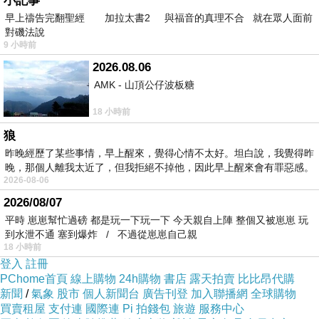
小記事
酯纖
早上禱告完翻聖經 加拉太書2 與福音的真理不合 就在眾人面前
對磯法說
維
9 小時前
+5?
2026.08.06
5色
無
AMK - 山頂公仔波板糖
性纖
18 小時前
維，
狼
有彈
昨晚經歷了某些事情，早上醒來，覺得心情不太好。坦白說，我覺得昨
晚，那個人離我太近了，但我拒絕不掉他，因此早上醒來會有罪惡感。
性
2026-08-06
2026/08/07
平時 崽崽幫忙過磅 都是玩一下玩一下 今天親自上陣 整個又被崽崽 玩
到水泄不通 塞到爆炸 / 不過從崽崽自己親
18 小時前
登入
註冊
PChome首頁
線上購物
24h購物
書店
露天拍賣
比比昂代購
新聞
/
氣象
股市
個人新聞台
廣告刊登
加入聯播網
全球購物
買賣租屋
支付連
國際連
Pi 拍錢包
旅遊
服務中心