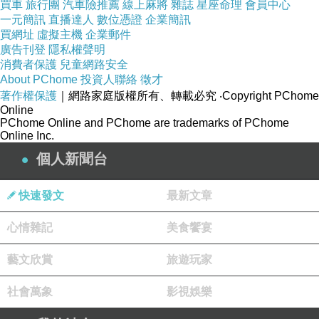
買車
旅行團
汽車險推薦
線上麻將
雜誌
星座命理
會員中心
一元簡訊
直播達人
數位憑證
企業簡訊
買網址
虛擬主機
企業郵件
廣告刊登
隱私權聲明
消費者保護
兒童網路安全
About PChome
投資人聯絡
徵才
著作權保護
｜網路家庭版權所有、轉載必究
‧Copyright PChome
Online
PChome Online and PChome are trademarks of PChome
Online Inc.
個人新聞台
快速發文
最新文章
心情雜記
美食饗宴
藝文欣賞
旅遊玩家
社會萬象
影視娛樂