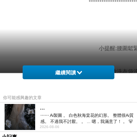
**********************
小提醒:腰圍鬆
建議單獨洗滌，手洗或放洗衣袋洗
繼續閱讀
你可能感興趣的文章
材質
色
配
…
⋯⋯ Ai製圖 。 白色秋海棠花的幻形。 整體很Ai質
彈性
系
件
感。 不過我不討厭。 。 ... 嗯，我滿意了！ 。 🐻
2026-08-06
昨中
95?