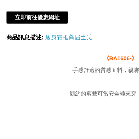
商品訊息描述:
瘦身霜推薦屈臣氏
《BA1606-》
手感舒適的質感面料，親膚
簡約的剪裁可當安全褲來穿