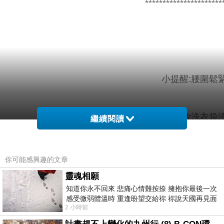
**********************
小提醒:腰圍鬆
建議單獨洗滌，手洗或放洗衣袋洗
繼續閱讀
你可能感興趣的文章
材質
色
配
靈魂相願
知道你永不回來 悲痛心情難按捺 擁抱你最後一次
彈性
系
件
感受微弱體溫時 重逢盼望交給祢 祢說天國再見面
2 小時前
此刻忍淚說別離 他日靈魂再
95?