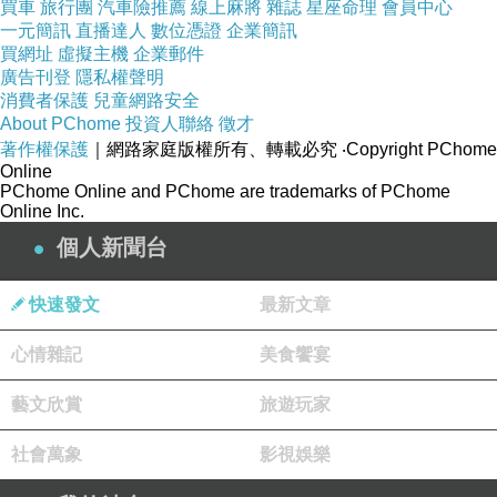
買車
旅行團
汽車險推薦
線上麻將
雜誌
星座命理
會員中心
一元簡訊
直播達人
數位憑證
企業簡訊
買網址
虛擬主機
企業郵件
廣告刊登
隱私權聲明
消費者保護
兒童網路安全
About PChome
投資人聯絡
徵才
著作權保護
｜網路家庭版權所有、轉載必究
‧Copyright PChome
Online
PChome Online and PChome are trademarks of PChome
Online Inc.
個人新聞台
快速發文
最新文章
心情雜記
美食饗宴
藝文欣賞
旅遊玩家
社會萬象
影視娛樂