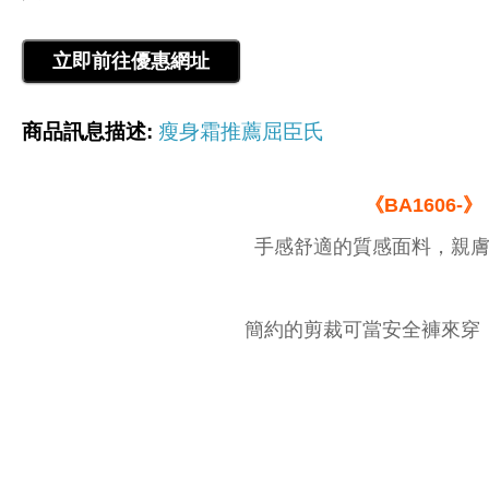
商品訊息描述:
瘦身霜推薦屈臣氏
《BA1606-》
手感舒適的質感面料，親膚
簡約的剪裁可當安全褲來穿