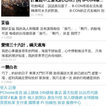
計畫趕不上變化的九州行 (8) B-CON環球塔
酯纖
吃飽喝足，該認真玩耍了… B-CON塔就在活魚迴
轉壽司水天的對面。 B-CON的正式名稱叫 別
維
15 小時前
+5?
妥協
5色
無
關於妥協 我的為人和職業 沒有讓我相信 「湊巧」，「剛巧」的餘地
性纖
可是 每樣的出現都寫著「湊巧」「剛巧」 於是 我問了
4 小時前
維，
愛情三十六計，瞞天過海
有彈
我把心事藏進尋常的問候，海面平靜如昔，心中悸動無法平息。 只有
海底的潮汐知道，我的世界早已向你傾斜。
性
2026-08-07
一襲白衣
巧了，約好的日子 車庫大門打不開 急得滿頭大漢 妳已經出門 虛驚一
場，趕到高鐵左營站恰好 新加坡，我只去過一次 妳的行程總是排的
8 小時前
登入
註冊
PChome首頁
線上購物
24h購物
書店
露天拍賣
比比昂代購
新聞
/
氣象
股市
個人新聞台
廣告刊登
加入聯播網
全球購物
買賣租屋
支付連
國際連
Pi 拍錢包
旅遊
服務中心