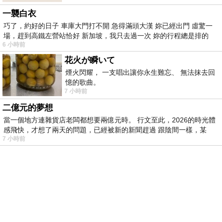
一襲白衣
巧了，約好的日子 車庫大門打不開 急得滿頭大漢 妳已經出門 虛驚一
場，趕到高鐵左營站恰好 新加坡，我只去過一次 妳的行程總是排的
6 小時前
花火が瞬いて
煙火閃耀， 一支唱出讓你永生難忘、 無法抹去回
憶的歌曲。
7 小時前
二億元的夢想
當一個地方連雜貨店老闆都想要兩億元時。 行文至此，2026的時光體
感飛快，才想了兩天的問題，已經被新的新聞趕過 跟陰間一樣，某
7 小時前