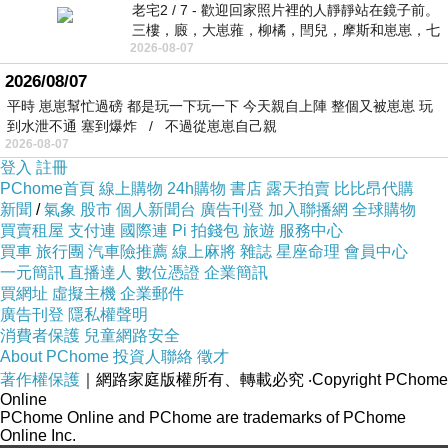
老宅2 / 7 - 歡迎回家照片裡的人靜靜站在鏡子前。
三樓，廄，大崽蕥，柳橘，閆兒，摩斯和崽崽，七
2026-08-07
個人整整齊齊地站在鏡框之外，如同
2026/08/07
平時 崽崽幫忙過磅 都是玩一下玩一下 今天親自上陣 整個又被崽崽 玩
到水泄不通 塞到爆炸 / 不過從崽崽自己親
2026-08-07
登入
註冊
PChome首頁
線上購物
24h購物
書店
露天拍賣
比比昂代購
新聞
/
氣象
股市
個人新聞台
廣告刊登
加入聯播網
全球購物
買賣租屋
支付連
國際連
Pi 拍錢包
旅遊
服務中心
買車
旅行團
汽車險推薦
線上麻將
雜誌
星座命理
會員中心
一元簡訊
直播達人
數位憑證
企業簡訊
買網址
虛擬主機
企業郵件
廣告刊登
隱私權聲明
消費者保護
兒童網路安全
About PChome
投資人聯絡
徵才
著作權保護
｜網路家庭版權所有、轉載必究
‧Copyright PChome
Online
PChome Online and PChome are trademarks of PChome
Online Inc.