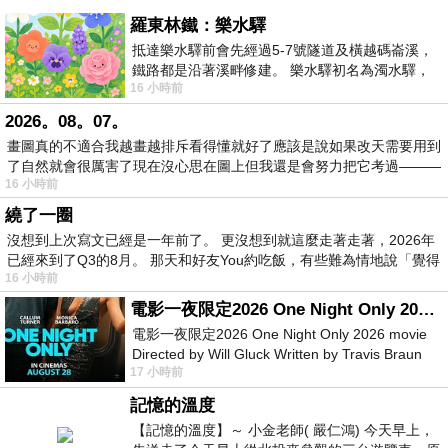
羅東林鐵：樂水驛
抵達樂水驛前會先經過5-7號隧道及橫越碼崙溪，
鐵路都是沿著溪畔修建。 樂水驛初名為濁水驛，
16 小時前
但因與臺鐵集集線車站同名，於1953
2026。08。07。
畫圖真的不適合我越畫越排斥看得懂就好了應該是說如果改天需要用到
了自然就會很厲害了現在沒心思在圖上但我還是會努力把它考過———
16 小時前
繞了一圈
沒想到上次寫文已經是一年前了。 更沒想到就這麼走著走著，2026年
已經來到了Q3的8月。 那天和好友You約吃飯，有些難為情地說「覺得
16 小時前
電影一夜限定2026 One Night Only 2026 movie
電影一夜限定2026 One Night Only 2026 movie
Directed by Will Gluck Written by Travis Braun
17 小時前
Starring Monica Barbaro
記憶的溫度
【記憶的溫度】～ 小金老師( 嚴仁鴻) 今天早上，