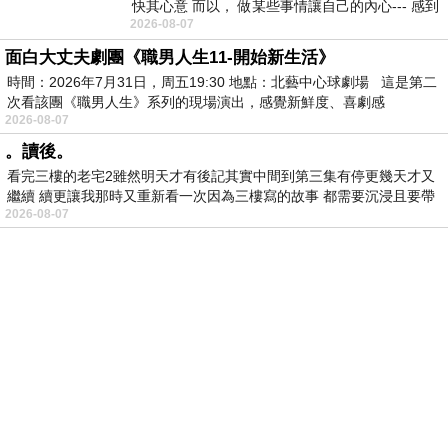
快其心意 而以， 做某些事情讓自己的內心--- 感到
2026-08-07
愉快。
面白大丈夫劇團《職男人生11-開始新生活》
時間：2026年7月31日，周五19:30 地點：北藝中心球劇場 這是第二
次看該團《職男人生》系列的現場演出，感覺新鮮度、喜劇感
2026-08-07
。讀後。
看完三樓的老宅2雖然明天才有後記其實中間到第三集有停更幾天才又
繼續 續更讓我那時又重新看一次因為三樓寫的故事 都需要沉浸且要帶
2026-08-07
有