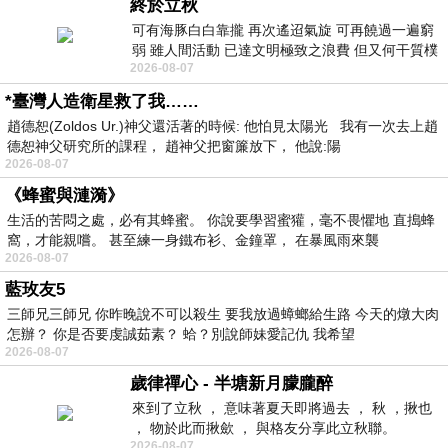
終於立秋
可有海豚白白靠攏 再次遙迢氣旋 可再饒過一遍窮
弱 雖人間活動 已達文明極致之浪費 但又何干質樸
2026-08-07
者 只能白白陪葬
*臺灣人造衛星救了我……
趙德恕(Zoldos Ur.)神父還活著的時候: 他怕見太陽光 我有一次去上趙
德恕神父研究所的課程， 趙神父把窗簾放下， 他說:陽
2026-08-07
《蜂蜜與漣漪》
生活的苦悶之處，必有其蜂蜜。 你說要學習蜜獾，毫不畏懼地 直搗蜂
窩，才能親嚐。 甚至練一身鐵布衫、金鐘罩， 在暴風雨來襲
2026-08-07
藍玫友5
三師兄三師兄 你昨晚說不可以殺生 要我放過蟑螂給生路 今天的燉大肉
怎辦？ 你是否要虔誠茹素？ 蛤？別說師妹愛記仇 我希望
2026-08-07
歲律禪心 - 半塘新月朦朧醉
來到了立秋 ， 意味著夏天即將過去 ， 秋 ，揪也
， 物於此而揪歛 ， 與格友分享此立秋聯。
2026-08-07