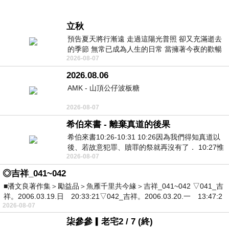
立秋
預告夏天將行漸遠 走過這陽光普照 卻又充滿逝去
的季節 無常已成為人生的日常 當擁著今夜的歡暢
2026-08-07
舒心 轉眼驟成昨日 而明晨 太陽
2026.08.06
AMK - 山頂公仔波板糖
2026-08-07
希伯來書 - 離棄真道的後果
希伯來書10:26-10:31 10:26因為我們得知真道以
後、若故意犯罪、贖罪的祭就再沒有了． 10:27惟
2026-08-07
有戰懼等候審判和那燒滅眾敵人的烈火
◎吉祥_041~042
■潘文良著作集＞勵益品＞魚雁千里共今緣＞吉祥_041~042 ▽041_吉
祥。2006.03.19.日 20:33:21▽042_吉祥。2006.03.20.一 13:47:2
2026-08-07
柒參參▎老宅2 / 7 (終)