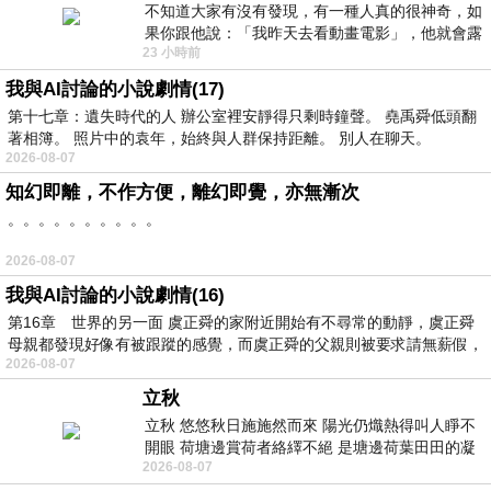
不知道大家有沒有發現，有一種人真的很神奇，如
果你跟他說：「我昨天去看動畫電影」，他就會露
23 小時前
出一種慈祥的微笑，然後問你是不是陪小
我與AI討論的小說劇情(17)
第十七章：遺失時代的人 辦公室裡安靜得只剩時鐘聲。 堯禹舜低頭翻
著相簿。 照片中的袁年，始終與人群保持距離。 別人在聊天。
2026-08-07
知幻即離，不作方便，離幻即覺，亦無漸次
。。。。。。。。。。
2026-08-07
我與AI討論的小說劇情(16)
第16章 世界的另一面 虞正舜的家附近開始有不尋常的動靜，虞正舜
母親都發現好像有被跟蹤的感覺，而虞正舜的父親則被要求請無薪假，
2026-08-07
立秋
立秋 悠悠秋日施施然而來 陽光仍熾熱得叫人睜不
開眼 荷塘邊賞荷者絡繹不絕 是塘邊荷葉田田的凝
2026-08-07
望 風中飄逸的是映日荷花別樣紅