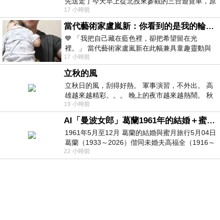
先送走了今天早上從北投來參觀的三台遊覽車，原
17 小時前
以為展場已經差不多要安靜下來，卻發
當代藝術家盧嵐新：你看到的是我的輪廓，還是你的故事？——藏在藍色裡的希望與光
💙 「我把自己藏在藍色裡，卻把希望留在光
裡。」 當代藝術家盧嵐新在此幅兼具童趣靈動與
17 小時前
抽象韻味的新作中，用湛藍的羽翼般色塊包覆著
立秋的風
立秋日的風，刮得好熱。 軍事演習，不外出。 高
雄越來越精彩。。。 晚上的夜市越來越熱鬧。 秋
19 小時前
天的風刮得很熱 夜遊消暑熱。。。
AI「曼波女郎」葛蘭1961年的結婚＋蜜月旅行 #戀上老電影 #葛蘭 #粟子
1961年5月至12月 葛蘭的結婚與蜜月旅行5月04日
葛蘭（1933～2026）偕同未婚夫高福全（1916～
22 小時前
2004）乘郵輪赴倫敦6月15日於英國倫敦St.S