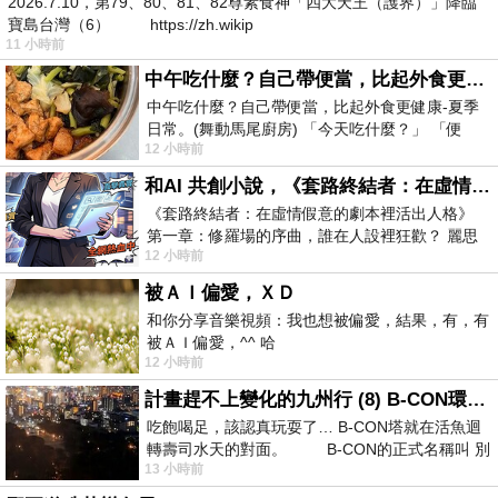
2026.7.10，第79、80、81、82尊素食神「四大天王（護界）」降臨
寶島台灣（6） https://zh.wikip
11 小時前
中午吃什麼？自己帶便當，比起外食更健康-夏季日常。(舞動馬尾廚房)
中午吃什麼？自己帶便當，比起外食更健康-夏季
日常。(舞動馬尾廚房) 「今天吃什麼？」 「便
12 小時前
當？麵？還是炒飯？」 每天都在選擇
和AI 共創小說，《套路終結者：在虛情假意的劇本裡活出人格》
《套路終結者：在虛情假意的劇本裡活出人格》
第一章：修羅場的序曲，誰在人設裡狂歡？ 麗思
12 小時前
卡爾頓酒店的總統套房內，燈光昏
被ＡＩ偏愛，ＸＤ
和你分享音樂視頻：我也想被偏愛，結果，有，有
被ＡＩ偏愛，^^ 哈
12 小時前
計畫趕不上變化的九州行 (8) B-CON環球塔
吃飽喝足，該認真玩耍了… B-CON塔就在活魚迴
轉壽司水天的對面。 B-CON的正式名稱叫 別
13 小時前