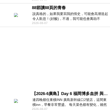
88節讀88頁的青春
說真格的，如果我要寫我的情史，可能會高潮迭起
令人歎息！(好酸)，不過，我可能也會萬劫不
2026-08-07
復...，每天跪鍵盤還是被判了花心的罪
【2026-6廣島】Day 6 福岡博多血拼 與機場接送少年司機深夜對談
連四晚都住東橫INN 廣島新幹線口2號店，這間東
橫inn，早餐非常豐盛。 每天菜色都有變化，雖然
2026-08-07
看到工作人員拿出料理包加熱，但