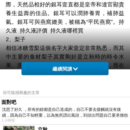
際，天然品相好的銀耳壹直都是皇帝和達官顯貴
養生益壽的佳品。銀耳可以潤肺養胃，補肺益
氣。銀耳可與燕窩媲美，被稱為“平民燕窩”。
持
久液
持久液評價
持久液哪裡買
2
、梨子
相信冰糖雪梨這個名字大家壹定非常熟悉，而其
中主要的食材梨子其實剛好是立秋時的時令水
果。潤肺止咳壹直是梨子賴以成名的效果，而在
繼續閱讀
立秋這個時間段，梨子仿佛是專門為這個季節而
出現。吃梨子的方法有很多可以生吃也可以煮著
吃。脆甜，口感好，是這個季節必不可少的時令
你可能感興趣的文章
水果。
面對吧
3
、蓮藕
沈思了好久 ，所有的錯都是自己造成的，自己不要去接觸就沒有後
續，因為自己不知輕重，以為無所謂出風頭，到頭出問題自己要承擔怨
在我國南方的壹些地區，藕是壹種每到天氣轉涼
1 小時前
不
時必吃的食材。在立秋這個時間段剛好是秋藕的
立秋