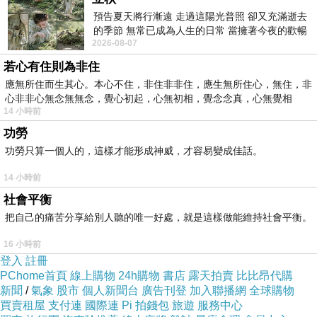
成熟季節。壹碗藕湯肯定可以讓妳回味無窮，而
預告夏天將行漸遠 走過這陽光普照 卻又充滿逝去
的季節 無常已成為人生的日常 當擁著今夜的歡暢
且藕中含有豐富的膳食纖維和維生素
C
，含糖量
2026-08-07
舒心 轉眼驟成昨日 而明晨 太陽
卻不高。甚至可以作為減肥的主要食材。
若心有住則為非住
4
、紅薯
應無所住而生其心。本心不住，非住非非住，應生無所住心，無住，非
眾所周知紅薯對脾，腎都是有好處的，既能健脾
心非非心無念無無念，覺心初起，心無初相，覺念念真，心無覺相
14 小時前
益胃，又能滋補腎陰，這個季節吃，有利於身體
功勞
健康。不過不能多吃，相信大家都知道紅薯吃多
功勞只算一個人的，這樣才能形成神威，才容易變成佳話。
了會有什麽效果。所以要適量。
持久液效果
持
14 小時前
久液價格
持久液品牌
社會平衡
5
、葡萄
把自己的痛苦分享給別人聽的唯一好處，就是這樣做能維持社會平衡。
人體在經歷了炎熱潮濕的夏季後，身體內熱重、
而且困乏。不過經常食用葡萄對神經衰弱、疲勞
16 小時前
登入
註冊
過度大有裨益。但是要註意體質弱的人最好不要
PChome首頁
線上購物
24h購物
書店
露天拍賣
比比昂代購
食用葡萄，特別是脾胃虛寒的人群。
新聞
/
氣象
股市
個人新聞台
廣告刊登
加入聯播網
全球購物
買賣租屋
支付連
國際連
Pi 拍錢包
旅遊
服務中心
說了那麽多可食用的食材。