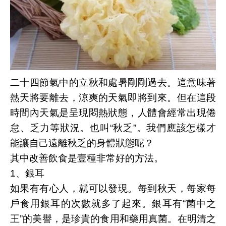
二十四節氣中的立秋和處暑剛剛過去。這意味著
熱天將要離去，涼爽的天氣即將到來。但在這段
時間內天氣是呈現悶熱狀態，人體會經常出現倦
怠、乏力等狀況。也叫
“秋乏”。我們應該怎樣才
能讓自己遠離秋乏的身體狀態呢？
其中改善飲食是壹種非常好的方法。
1
、銀耳
如果有有心人，就可以發現。每到秋天，每家每
戶食用銀耳的次數就多了起來。銀耳有
“菌中之
王”的美譽，是珍貴的食用和藥用真菌。在明清之