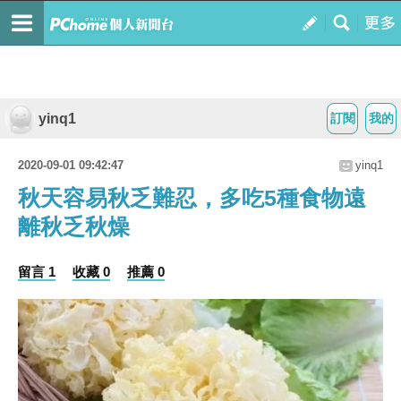
yinq1
訂閱
我的
2020-09-01 09:42:47
yinq1
秋天容易秋乏難忍，多吃5種食物遠
離秋乏秋燥
留言 1
收藏 0
推薦 0