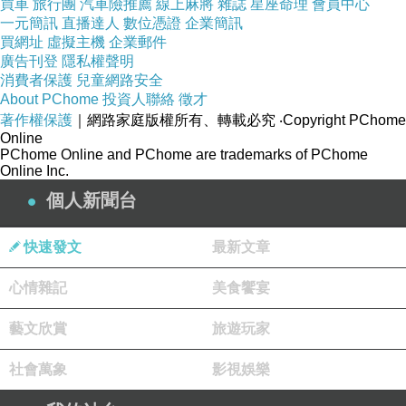
買車
旅行團
汽車險推薦
線上麻將
雜誌
星座命理
會員中心
這裏額外的給大家講述不宜食用怎麽樣的食材。
一元簡訊
直播達人
數位憑證
企業簡訊
買網址
虛擬主機
企業郵件
1
、姜、辛辣食物
廣告刊登
隱私權聲明
俗話說
“八九月不食姜”。這是因為什麽呢？生姜
消費者保護
兒童網路安全
屬於燥熱的食物，並不能很好的祛除身體內的濕
About PChome
投資人聯絡
徵才
著作權保護
｜網路家庭版權所有、轉載必究
‧Copyright PChome
氣。同時不要食用和生姜屬性相近的食物及不要
Online
食用辛辣、刺激類食品。
持久液藥效
持久液有
PChome Online and PChome are trademarks of PChome
Online Inc.
用嗎
持久液作用
個人新聞台
2
、苦的食物
苦的食物壹般在燥熱的夏季食用，因為可以清熱
快速發文
最新文章
解毒，但是立秋之後天氣情況從燥熱轉為濕熱，
心情雜記
美食饗宴
如果還壹直吃苦的食物反而不適應季節
藝文欣賞
旅遊玩家
社會萬象
影視娛樂