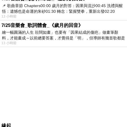
📌 歌曲章節 Chapters00:00​ 歲月的對答：因果與流沙00:45​ 洗禮與醒
悟：遺憾也是命運的朱砂01:30​ 轉念：緊握雙拳，重新出發02:20
13 小時前
7/25音樂會_歌詞體會_《歲月的回音》
繪一幅圓滿的人生 壯闊如畫」也要有「因果結成的傷疤」做畫筆顏
料，才能畫成～以前總要答案，才覺得是「明」，但導師有幾首歌都是
13 小時前
在教
緣起