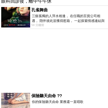
眼科回診後，離中午午休
孔雀舞曲
三個孤獨的人萍水相逢， 在任職的百貨公司相
遇， 陪伴彼此並獲得慰藉， 一起探索情感連結與
58 分鐘前
愛的本質。
保險聽天由命 ??
你的保險聽天由命 業務還一直唱歌