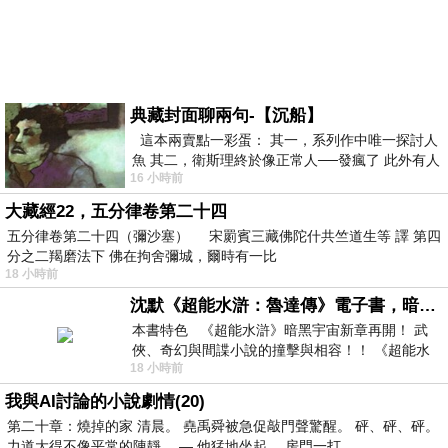
典藏封面聊兩句-【沉船】
這本兩賣點一彩蛋： 其一，系列作中唯一探討人
魚 其二，衛斯理終於像正常人──發瘋了 此外有人
16 小時前
在南極打死北極熊（@《地心
大藏經22，五分律卷第二十四
五分律卷第二十四（彌沙塞） 宋罽賓三藏佛陀什共竺道生等 譯 第四
分之二羯磨法下 佛在拘舍彌城，爾時有一比
18 小時前
沈默《超能水滸：魯達傳》電子書，暗黑宇宙新章，一一五年八月璀璨上架！
本書特色 《超能水滸》暗黑宇宙新章再開！ 武
俠、奇幻與間諜小說的撞擊與相容！！ 《超能水
18 小時前
滸》系列第四部變幻登場
我與AI討論的小說劇情(20)
第二十章：燒掉的家 清晨。 堯禹舜被急促敲門聲驚醒。 砰、砰、砰。
力道大得不像平常的陳靜。 — 他猛地坐起。 房門一打