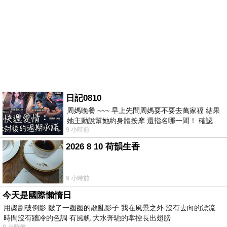
日記0810
周媽晚餐 ~~~ 早上先問周媽要不要去萬家福 結果
她主動說幫她約身體按摩 還指名哪一間！ 確認
9 小時前
後，我的腦袋才運轉起來 預約對
2026 8 10 荷韻生香
9 小時前
今天是國際懶惰日
用槳劃破倒影 皺了一圈圈的散亂影子 我在風景之外 沒有去向的漂流
時間沒有牆冷的色調 有風帆 大水奔馳的掌控長出翅膀
9 小時前