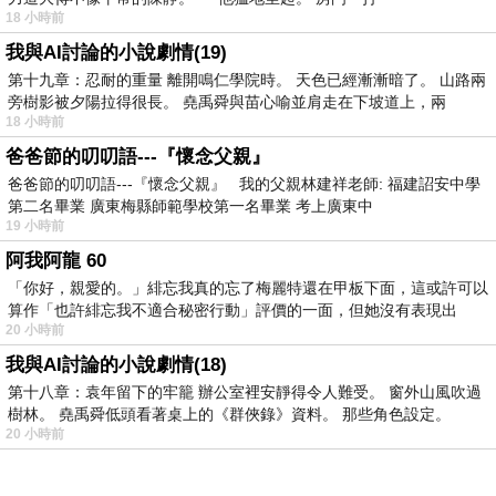
18 小時前
我與AI討論的小說劇情(19)
第十九章：忍耐的重量 離開鳴仁學院時。 天色已經漸漸暗了。 山路兩
旁樹影被夕陽拉得很長。 堯禹舜與苗心喻並肩走在下坡道上，兩
18 小時前
爸爸節的叨叨語---『懷念父親』
爸爸節的叨叨語---『懷念父親』 我的父親林建祥老師: 福建詔安中學
第二名畢業 廣東梅縣師範學校第一名畢業 考上廣東中
19 小時前
阿我阿龍 60
「你好，親愛的。」緋忘我真的忘了梅麗特還在甲板下面，這或許可以
算作「也許緋忘我不適合秘密行動」評價的一面，但她沒有表現出
20 小時前
我與AI討論的小說劇情(18)
第十八章：袁年留下的牢籠 辦公室裡安靜得令人難受。 窗外山風吹過
樹林。 堯禹舜低頭看著桌上的《群俠錄》資料。 那些角色設定。
20 小時前