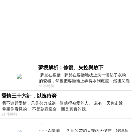
夢境解析：修復、失控與放下
夢見在客廳 夢見在客廳地板上洗一個沾了灰粉
的瓷器，然後把客廳地上弄得水到處流，然後又洗
20 小時前
一頂棒球潮帽，後來發現帽
愛情三十六計，以逸待勞
我不追趕愛情，只是努力成為一個值得被愛的人。 若有一天你走近，
希望你看見的， 不是刻意迎合，而是真實的我。
21 小時前
…
⋯⋯ Ai製圖 。 先前的花幻人穿的太保守，我認為