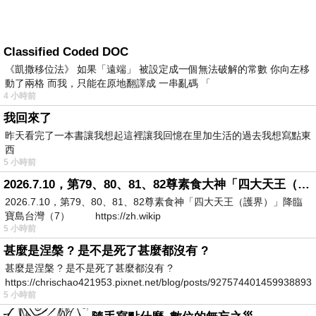
Classified Coded DOC
《凱撒移位法》 如果「遠端」 被設定成一個無法破解的常數 你向左移
動了兩格 而我，只能在原地翻譯成 一串亂碼 「
4 小時前
我回來了
昨天看完了一本書讓我想起這裡讓我回憶在里加生活的過去我想寫點東
西
5 小時前
2026.7.10，第79、80、81、82尊素食大神「四大天王（護界）」降臨寶島台灣（7）
2026.7.10，第79、80、81、82尊素食神「四大天王（護界）」降臨
寶島台灣（7） https://zh.wikip
5 小時前
甚麼是涅槃 ? 是不是死了甚麼都沒有 ?
甚麼是涅槃 ? 是不是死了甚麼都沒有 ?
https://chrischao421953.pixnet.net/blog/posts/927574401459938893
5 小時前