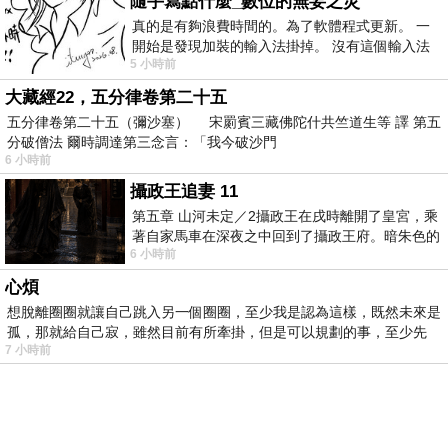
隨手寫點什麼_數位的無妄之災
真的是有夠浪費時間的。為了軟體程式更新。 一
開始是發現加裝的輸入法掛掉。 沒有這個輸入法
5 小時前
我打字的速度會從一分鐘幾十字降
大藏經22，五分律卷第二十五
五分律卷第二十五（彌沙塞） 宋罽賓三藏佛陀什共竺道生等 譯 第五
分破僧法 爾時調達第三念言：「我今破沙門
6 小時前
攝政王追妻 11
第五章 山河未定／2攝政王在戌時離開了皇宮，乘
著自家馬車在深夜之中回到了攝政王府。暗朱色的
6 小時前
大門上方掛了兩只燃著燭火的燈籠，正
心煩
想脫離圈圈就讓自己跳入另一個圈圈，至少我是認為這樣，既然未來是
孤，那就給自己寂，雖然目前有所牽掛，但是可以規劃的事，至少先
7 小時前