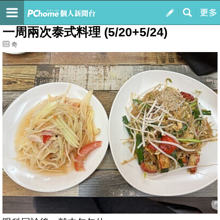
我的
最新文章
一周兩次泰式料理 (5/20+5/24)
奇