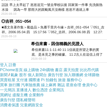
話說 早上太早起了 崽崽送完一號去學校以後 回家第一件事 先洗個熱
水澡 因為一早 那雨大的跟颱風天沒兩樣 崽崽不過就上車
2026-08-10
◎吉祥_051~054
■潘文良著作集＞勵益品＞魚雁千里共今緣＞吉祥_051~054 ▽051_吉
祥。2006.05.04.四 15:17:56 ▽052_吉祥。2006.06.08.四 12:27:
2026-08-10
希伯來書 - 因信稱義的見證人
希伯來書11:1-11:40 11:1信就是所望之事的實
底、是未見之事的確據。 11:2古人在這信上得了
2026-08-10
美好的證據。 11:3我們因着信、就知道
登入
註冊
PChome首頁
線上購物
24h購物
書店
露天拍賣
比比昂代購
新聞
/
氣象
股市
個人新聞台
廣告刊登
加入聯播網
全球購物
買賣租屋
支付連
國際連
Pi 拍錢包
旅遊
服務中心
買車
旅行團
汽車險推薦
線上麻將
雜誌
星座命理
會員中心
一元簡訊
直播達人
數位憑證
企業簡訊
買網址
虛擬主機
企業郵件
廣告刊登
隱私權聲明
消費者保護
兒童網路安全