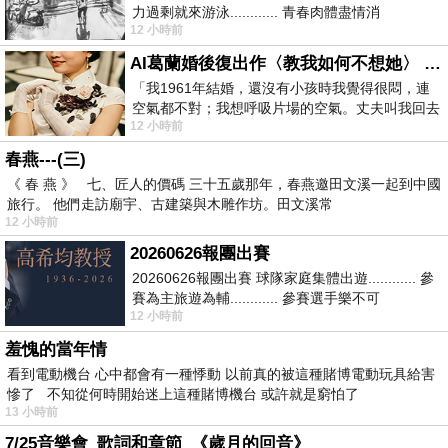
力過剩就來游泳............ 青春肉體盡情消
12 小時前
磨............ 晚餐不必
AI葛蘭婚後復出作〈教我如何不想她〉 #戀上老電影 #葛蘭 #粟子
「我1961年結婚，還沒有小孩時我覺得很悶，連
空氣都不對；我想呼吸片場的空氣。丈夫叫我回去
12 小時前
試試看……拍了〈教我如何不想她〉（1963
春燕---(三)
《 春 燕 》 七、匠人的價碼 三十五歲那年，春燕邀田文溪一起到中國
旅行。 他們走訪廟宇、古建築與木雕作坊。田文溪常
12 小時前
20260626報團出賽
20260626報團出賽 球隊家庭集體出遊............ 參
賽為主旅遊為輔............ 參賽選手樂不可
12 小時前
支............ 賽前旅遊
羞愧的當年情
看到電動機台 心中都會有一種悸動 以前真的被這種賭博電動玩具給害
慘了 不知從何時開始迷上這種賭博機台 或許就是窮怕了
13 小時前
7/25音樂會_歌詞和章節_《歲月的回音》