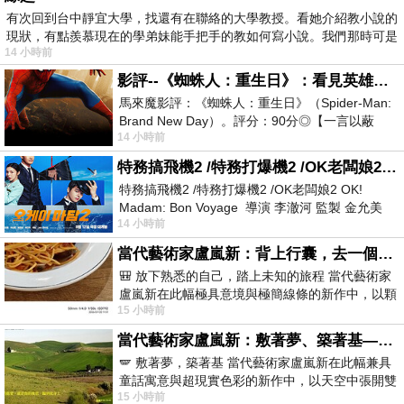
有次回到台中靜宜大學，找還有在聯絡的大學教授。看她介紹教小說的
現狀，有點羨慕現在的學弟妹能手把手的教如何寫小說。我們那時可是
14 小時前
影評--《蜘蛛人：重生日》：看見英雄的孤獨與重生
馬來魔影評：《蜘蛛人：重生日》（Spider-Man:
Brand New Day）。評分：90分◎【一言以蔽
14 小時前
之】：一個失去一切的英雄，學會放下孤獨、
特務搞飛機2 /特務打爆機2 /OK老闆娘2 OK! Madam: Bon Voyage
特務搞飛機2 /特務打爆機2 /OK老闆娘2 OK!
Madam: Bon Voyage 導演 李澈河 監製 金允美
14 小時前
劇本 申鉉成 主演 嚴正化 朴誠雄
當代藝術家盧嵐新：背上行囊，去一個沒有人認識你的地方——看風景，也遇見渴望出發的自己
🎒 放下熟悉的自己，踏上未知的旅程 當代藝術家
盧嵐新在此幅極具意境與極簡線條的新作中，以顆
15 小時前
粒感豐富的灰綠粗糙背景，搭配凝練且具
當代藝術家盧嵐新：敷著夢、築著基——讓筆觸成為存在過的證據，將相遇的溫度熔鑄成新的模樣
🪽 敷著夢，築著基 當代藝術家盧嵐新在此幅兼具
童話寓意與超現實色彩的新作中，以天空中張開雙
15 小時前
翼的神聖形象與地面上聚集的人群對話，