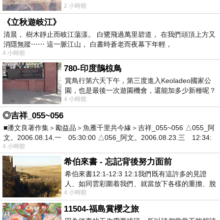
2 小時前
《立秋遊岐江》
清晨， 樹木靜止而岐江蕩漾。 白鷺飛過萬里碧道， 在我們頭頂上方又
消隱無蹤⋯⋯ 這一脈江山， 白晝時蒼老而夜幕下年輕，
4 小時前
780-印度鵲椋鳥
賞鳥行第六天下午，第三度進入Keoladeo國家公
園，也是最後一次遊園機會，還能加多少新種呢？
4 小時前
車行中突然有兩隻赤頸鶴飛過頭
◎吉祥_055~056
■潘文良著作集＞勵益品＞魚雁千里共今緣＞吉祥_055~056 △055_阿
文。2006.08.14.一 05:30:00 △056_阿文。2006.08.23.三 12:34:
4 小時前
希伯來書 - 忘記背後努力面前
希伯來書12:1-12:3 12:1我們既有這許多的見證
人、如同雲彩圍着我們、就當放下各樣的重擔、脫
4 小時前
去容易纏累我們的罪、存心忍耐、奔那擺
11504-福島賞櫻之旅