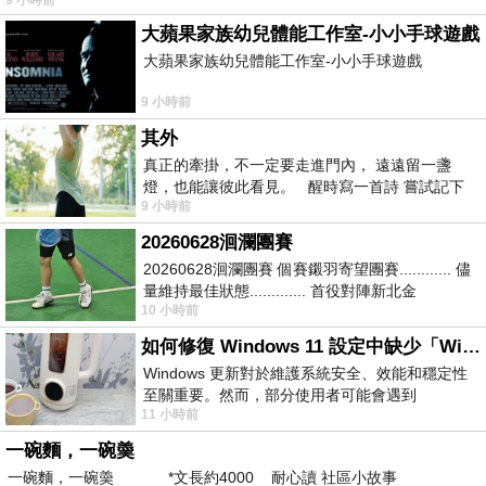
大蘋果家族幼兒體能工作室-小小手球遊戲
大蘋果家族幼兒體能工作室-小小手球遊戲
9 小時前
其外
真正的牽掛，不一定要走進門內， 遠遠留一盞
燈，也能讓彼此看見。 醒時寫一首詩 嘗試記下
9 小時前
寂寞 卻只能記下它的附屬物 原
20260628洄瀾團賽
20260628洄瀾團賽 個賽鎩羽寄望團賽............ 儘
量維持最佳狀態............. 首役對陣新北金
10 小時前
龍............. 跨境群
如何修復 Windows 11 設定中缺少「Windows 更新」？
Windows 更新對於維護系統安全、效能和穩定性
至關重要。然而，部分使用者可能會遇到
11 小時前
Windows 11 設定應用程式中缺少「Windows 更
新」
一碗麵，一碗羮
一碗麵，一碗羮 *文長約4000 耐心讀 社區小故事