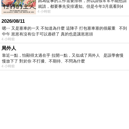
因為從事的工作需要排班，所以請假常常不能想請
就請，都要事先安排通知。但是今年3月底看到4
4 小時前
月的班表時，突然發現4月中有個空檔，所
2026/08/11
嗯⋯ 又是塞車的一天 不知道為什麼 這陣子 打包塞車塞的很嚴重 不到
中午 崽崽有沒有位子可以過磅了 真的也是讓崽崽頭
4 小時前
局外人
靠近一點，怕顯得太過在乎 拉開一點，又似成了局外人 是該學會慢
慢放下了 對於你 不打擾、不期待、不問為什麼
4 小時前