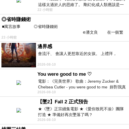
這樣太過於人的思維了。 剛幻化成人類應該是一
22 小時前
絲不掛吧？ 當然這樣是創不出
◎省時賺錢術
■寓言故事 ◎省時賺錢術
⊕潘文良 在一個繁
23 小時前
華的商業街上，有兩家傳統
邊界感
會流汗、 會讓人更想靠近的女孩。 上禮拜，
2026-08-10
You were good to me ♡
電影：《完美世界》 歌曲：Jeremy Zucker &
Chelsea Cutler - you were good to me 妳對我真
2026-08-10
好 因
【墜2】Fall 2 正式預告
★《墜》正宗續集電影 ★《愛你致死不渝》團隊
打造 ★ 準備好再次墜落了嗎？
2026-08-10