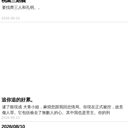
桃園三結義
要找齊三人和孔明。。
2026-08-10
追你追的好累。
逮了個現成 犬青小姐，麻煩您跟我回忠情局。你現在正式被控，故意
傷人罪。它包括偷去了無數人的心。其中我也是苦主。你的刑
2026-08-10
2026/08/10