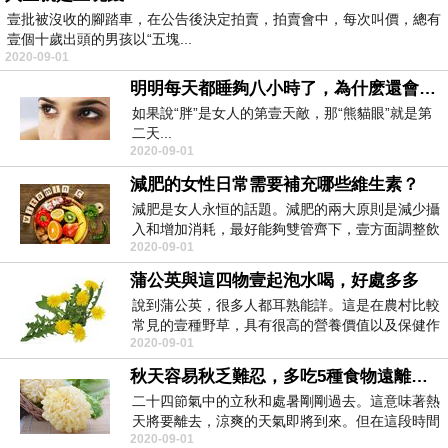
壹批被沒收的腳踏車，在公告後決定拍賣，拍賣會中，每次叫價，總有
壹個十歲出頭的男孩以“五塊...
2020-09-01
明明每天都睡夠八小時了，為什麽還會有黑眼圈？
如果說“胖”是女人的第壹天敵，那“熊貓眼”就是第
二天...
2020-09-01
減肥的女性日常需要補充哪些維生素？
減肥是女人永恒的話題。減肥的兩大原則是減少攝
入和增加消耗，最好能夠雙管齊下，壹方面調整飲
2020-09-01
食，壹方面加...
蒲公英與這四物壹起泡水喝，好處多多
說到蒲公英，很多人都耳熟能詳。這是在農村比較
常見的壹種野草，具有很高的營養價值以及保健作
2020-09-01
用。素有&l...
秋天容易秋乏難忍，多吃5種食物遠離秋乏秋燥
二十四節氣中的立秋和處暑剛剛過去。這意味著熱
天將要離去，涼爽的天氣即將到來。但在這段時間
2020-09-01
內天氣是呈現...