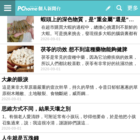
yinq1
訂閱
我的
蝦頭上的深色物質，是“重金屬”還是“蝦黃”？蝦頭到底能不能吃？
在超市購買大蝦的過程中，總擔心挑選到不新鮮的
大蝦。可是挑來挑去，發現很多大蝦的腦袋裏都有
2020-09-01
壹些深色物質...
茯苓的功效 想不到這種藥物能夠健脾
茯苓是常見的壹種中藥，因為它治療疾病的效果，
所以人們都比較喜歡，茯苓有非常好的祛濕功效，
2020-09-01
它不單單能夠...
大象的眼淚
這是東非大草原最嚴重的壹次幹旱，持久的旱情，令昔日郁郁蔥蔥的草
原樹木雕敝、土地皸裂、食物斷絕，威而鋼...
2020-09-01
思維方式不同，結果天壤之別
1。有個老人愛清靜，可附近常有小孩玩，吵得他要命，於是他把小孩
召集過來，說：我這很冷清，謝謝妳們讓這...
2020-09-01
人生就是五塊錢