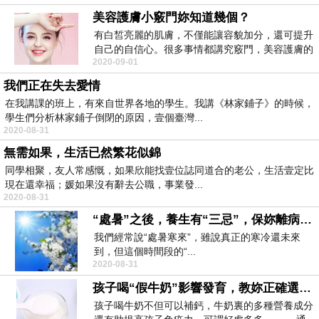
美容護膚小竅門妳知道幾個？
有白皙亮麗的肌膚，不僅能讓容貌加分，還可提升
自己的自信心。很多事情都講究竅門，美容護膚的
2020-09-01
竅門也不少，...
我們正在失去愛情
在我講課的班上，有來自世界各地的學生。我講《林家鋪子》的時候，
學生們分析林家鋪子倒閉的原因，壹個臺灣...
2020-08-31
無需如果，生活已然繁花似錦
同學相聚，友人常感慨，如果欣能找壹位誌同道合的老公，生活壹定比
現在還幸福；媛如果沒有辭去公職，事業發...
2020-08-31
“處暑”之後，養生有“三忌”，保妳離病床越來越遠
我們經常說“處暑寒來”，雖說真正的寒冷還未來
到，但這個時間段的“...
2020-08-31
孩子喝“假牛奶”影響發育，教妳正確選牛奶
孩子喝牛奶不但可以補鈣，牛奶裏的多種營養成分