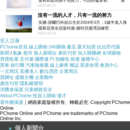
還有助提高孩子免疫力，可謂好處多多。 通
2020-08-31
過調查...
沒有一流的人才，只有一流的努力
安娜·謝爾巴科娃出生於2004年3月，3歲半進入俄
羅斯花滑名宿葉特麗-圖特貝麗澤訓練營...
2020-08-31
登入
註冊
PChome首頁
線上購物
24h購物
書店
露天拍賣
比比昂代購
新聞
/
氣象
股市
個人新聞台
廣告刊登
加入聯播網
全球購物
買賣租屋
支付連
國際連
Pi 拍錢包
旅遊
服務中心
買車
旅行團
汽車險推薦
線上麻將
雜誌
星座命理
會員中心
一元簡訊
直播達人
數位憑證
企業簡訊
買網址
虛擬主機
企業郵件
廣告刊登
隱私權聲明
消費者保護
兒童網路安全
About PChome
投資人聯絡
徵才
著作權保護
｜網路家庭版權所有、轉載必究
‧Copyright PChome
Online
PChome Online and PChome are trademarks of PChome
Online Inc.
個人新聞台