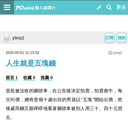
yinq1
訂閱
我的
2020-09-01 11:15:52
yinq1
人生就是五塊錢
留言 1
收藏 0
推薦 0
壹批被沒收的腳踏車，在公告後決定拍賣，拍賣會中，每
次叫價，總有壹個十歲出頭的男孩以
“五塊”開始出價，然
後
威而鋼
又眼睜睜地看著腳踏車被別人用三十、四十元買
去。