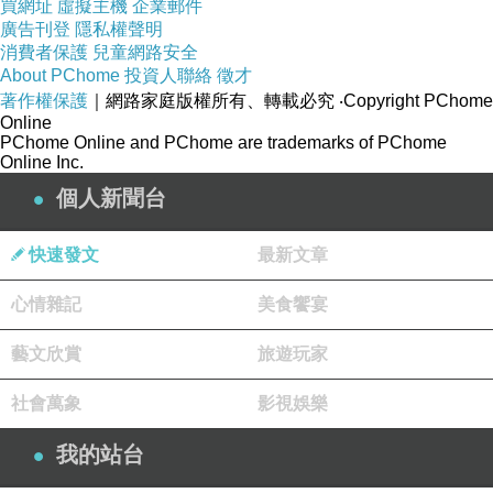
買網址
虛擬主機
企業郵件
後來，大家才知道，這個獲救的孩子是壹個貴族公
廣告刊登
隱私權聲明
子。
消費者保護
兒童網路安全
About PChome
投資人聯絡
徵才
著作權保護
｜網路家庭版權所有、轉載必究
‧Copyright PChome
幾天後，老貴族親自帶著禮物登門感謝，農民卻拒絕
Online
PChome Online and PChome are trademarks of PChome
了這份厚禮。
Online Inc.
個人新聞台
在他看來，當時救人只是出於自己的良心，自己並不
能因為對方出身高貴就貪戀別人的財物。
快速發文
最新文章
心情雜記
美食饗宴
故事到這兒並沒有結束。
藝文欣賞
旅遊玩家
老貴族因為敬佩農民的善良與高尚，感念他的恩德，
社會萬象
影視娛樂
於是，決定資助農民的兒子到倫敦去接受高等教育。
我的站台
農民接受了這份饋贈，能讓自己的孩子受到良好的教