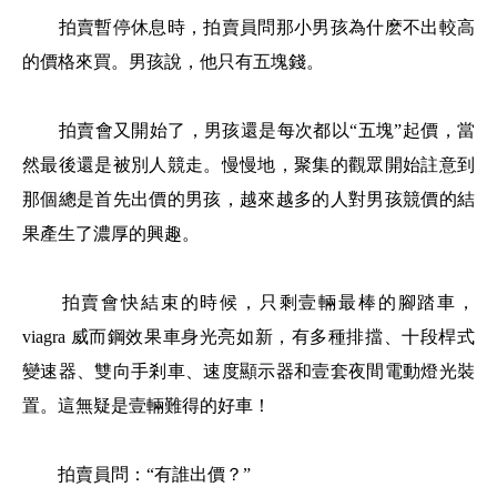
拍賣暫停休息時，拍賣員問那小男孩為什麽不出較高
的價格來買。男孩說，他只有五塊錢。
拍賣會又開始了，男孩還是每次都以
“五塊”起價，當
然最後還是被別人競走。慢慢地，聚集的觀眾開始註意到
那個總是首先出價的男孩，越來越多的人對男孩競價的結
果產生了濃厚的興趣。
拍賣會快結束的時候，只剩壹輛最棒的腳踏車，
viagra
威而鋼效果
車身光亮如新，有多種排擋、十段桿式
變速器、雙向手剎車、速度顯示器和壹套夜間電動燈光裝
置。這無疑是壹輛難得的好車！
拍賣員問：
“有誰出價？”