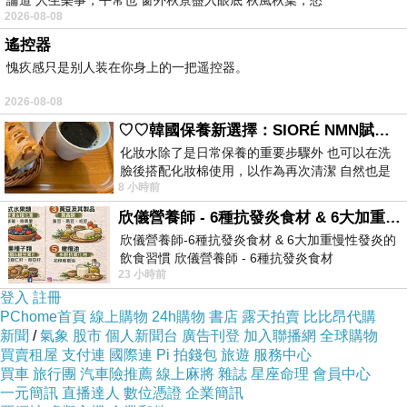
論道 人生樂事，平常也 窗外秋景盡入眼底 秋風秋葉，愁
2026-08-08
別人”之外，我們能否可以“成就別人”？這是值得深思的。
遙控器
愧疚感只是别人装在你身上的一把遥控器。
成就別人就是成就自己。
2026-08-08
♡♡韓國保養新選擇：SIORÉ NMN賦活泡泡化妝水♡♡
這是壹個神奇的世界
——只有因果，沒有偶然，所有
化妝水除了是日常保養的重要步驟外 也可以在洗
的偶然都是必然。成就別人的人，最終將成就自己。
臉後搭配化妝棉使用，以作為再次清潔 自然也是
8 小時前
我的保養必備品項 不過，我對於化妝
欣儀營養師 - 6種抗發炎食材 & 6大加重慢性發炎的飲食習慣
壹百多年前的某天下午，在英國壹個鄉村的田野裏，
欣儀營養師-6種抗發炎食材 & 6大加重慢性發炎的
威而鋼说明
壹位貧困的農民正在勞作。忽然，他聽到遠處
飲食習慣 欣儀營養師 - 6種抗發炎食材
23 小時前
https://www.facebook.com/photo/?fbid=147
傳來了呼救的聲音，原來，壹名少年不幸落水了。
登入
註冊
PChome首頁
線上購物
24h購物
書店
露天拍賣
比比昂代購
農民不假思索，奮不顧身地跳入水中救人。孩子得救
新聞
/
氣象
股市
個人新聞台
廣告刊登
加入聯播網
全球購物
買賣租屋
支付連
國際連
Pi 拍錢包
旅遊
服務中心
了。
買車
旅行團
汽車險推薦
線上麻將
雜誌
星座命理
會員中心
一元簡訊
直播達人
數位憑證
企業簡訊