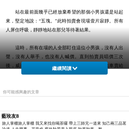
站在最前面幾乎已經放棄希望的那個小男孩還是站起
來，堅定地說：
“五塊。”此時拍賣會現場壹片寂靜。所有
人屏住呼吸，靜靜地站在那兒等待著結果。
這時，所有在場的人全部盯住這位小男孩，沒有人出
聲，沒有人舉手，也沒有人喊價。直到拍賣員唱價三次
後，
威而鋼價格
威而鋼成分
他大聲說：
“這輛腳踏車賣給
繼續閱讀
這位穿短褲白球鞋的小夥子！”
你可能感興趣的文章
此話壹出，全場鼓掌。那小男孩歡呼著舉上那皺巴巴
的五塊鈔票，得到了那輛毫無疑問是世上最漂亮的腳踏
車，臉上流露出人們從未見過的最燦爛的笑容。
藍玫友8
旅人掌櫃旅人掌櫃 我又來找你喝茶囉 帶上三師兄一道來 知己兩三品茗
在我們的生命當中，除了
“勝過別人”“壓過別人”“超越