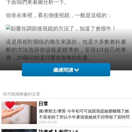
下面我們來看圖分析一下。
你坐在車裡，看右側後視鏡，一般是這樣的：
這是用相對關係的概念來講的，也是大多數教科書
般的方法告訴你這樣是標準的，呈現1/3自己的車
身，2/3顯示的是什麼在你車的右邊。
繼續閱讀
這種方法最多人接受，因為能夠清楚判別自己與其
它車的相對關係！
你可能感興趣的文章
但問題來了：這個方法可以看到周圍環境的 最大範
日常
圍嗎？
圖/摩斯文/摩斯 今年初可可就跟我提她要離職了她
不當老師了所以今年暑假後她就不回學校了當時問
先讓我們看一下從車內後視鏡向後看到的景象：這
2026-08-05
她不是很喜歡幼幼班的小朋友嗎捨得不
是範圍一