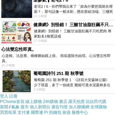
柒參貳▎老宅2 / 6
老宅2 / 6 - 你們帶我出來了「妳為什麼把我留在裡
面？」那句話像一根冰刺，懸在群組頂端。三樓死
13 小時前
死盯著照片裡的人。那個人確實站在
我們再看一眼從右前車窗看出去，得到的景象：這
健康網》別怪錯！ 三酸甘油脂狂飆不只吃肥肉 專家點名1物更該戒
是範圍二
健康網》別怪錯！ 三酸甘油脂狂飆不只吃肥肉 專
家點名1物更該戒
17 小時前
https://health.ltn.com.tw/article/breakingnews/55
範圍一跟範圍二加起來就是我們最大的可視角！
心法雙忘性即真。
心是根。法是塵。兩種猶如鏡上痕。 痕垢盡除光始現。心法雙忘性即
真。
先提示一句：最大可視角涵蓋的範圍愈大，代表死
15 小時前
角愈小，專業術語就是盲區愈小！
葡萄園詩刊 251 期 秋季號
葡萄園 251 期 秋季號 1 《詩寫大安森林公園》
所以，您發覺有哪裡不對嗎？我來告訴你。
少了喧囂，多了一份綠意 難能可貴水泥叢林多出
3 小時前
一
登入
註冊
PChome首頁
線上購物
24h購物
書店
露天拍賣
比比昂代購
新聞
/
氣象
股市
個人新聞台
廣告刊登
加入聯播網
全球購物
買賣租屋
支付連
國際連
Pi 拍錢包
旅遊
服務中心