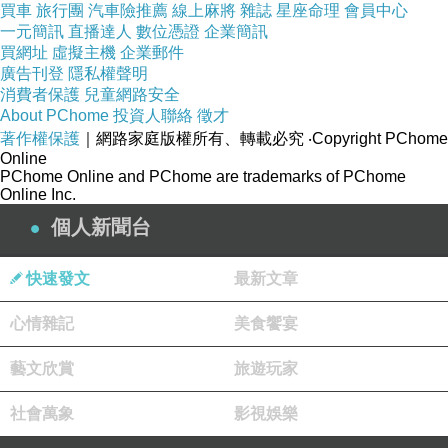
看上面兩圖的標紅區域，你會發現，
外後視鏡中的
買車
旅行團
汽車險推薦
線上麻將
雜誌
星座命理
會員中心
一元簡訊
直播達人
數位憑證
企業簡訊
紅色區域（景物）和內後視鏡中的紅區（景物）是
買網址
虛擬主機
企業郵件
完全相同的
！
廣告刊登
隱私權聲明
消費者保護
兒童網路安全
About PChome
投資人聯絡
徵才
了解了嗎？
著作權保護
｜網路家庭版權所有、轉載必究
‧Copyright PChome
Online
你在外後視鏡中看到的不是你的側方，是後方！
PChome Online and PChome are trademarks of PChome
Online Inc.
個人新聞台
換言之，您的車內鏡及右側鏡這二片鏡子看出去
的，並不是「
最大
」範圍，有一大部份是兩片鏡子
快速發文
最新文章
互相重疉的，也就是浪費區域！
心情雜記
美食饗宴
浪費，就代表有很多角度沒有看到！
藝文欣賞
旅遊玩家
那怎麼做是對的？
社會萬象
影視娛樂
首先記住，盡可能在安全的區域、車輛靜止時進行