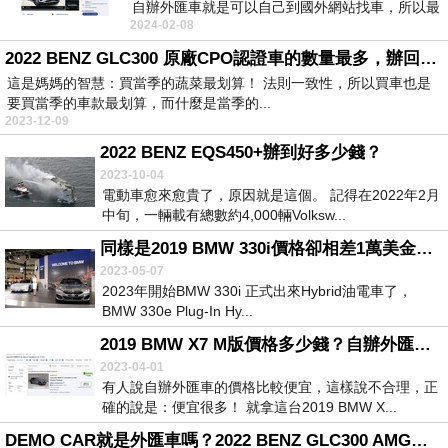
自辦外匯車就是可以自己到國外網站找車，所以最
2024-02-08
大的好處...
2022 BENZ GLC300 原廠CPO認證車的數量最多，辦回來台灣的價格也最划算！
這是媽媽的智慧：買當季的蔬菜最划算！ 法則一致性，所以買車也是
要買當季的車款最划算，而什麼是當季的...
2023-12-09
2022 BENZ EQS450+辦到好多少錢？
2023-10-04
電動車愈來愈貴了，原因就是這個。 記得在2022年2月
中旬，一輛載有總數約4,000輛Volksw...
同樣是2019 BMW 330i價格卻相差1萬美金的原因出現了！
2023-05-07
2023年開始BMW 330i 正式出來Hybrid油電車了，
BMW 330e Plug-In Hy...
2019 BMW X7 M版價格多少錢？自辦外匯車划算嗎？
2023-04-01
有人說自辦外匯車的價格比較便宜，這樣說不合理，正
確的說是：便宜很多！ 就拿這台2019 BMW X...
DEMO CAR就是外匯車嗎？2022 BENZ GLC300 AMG版本價格