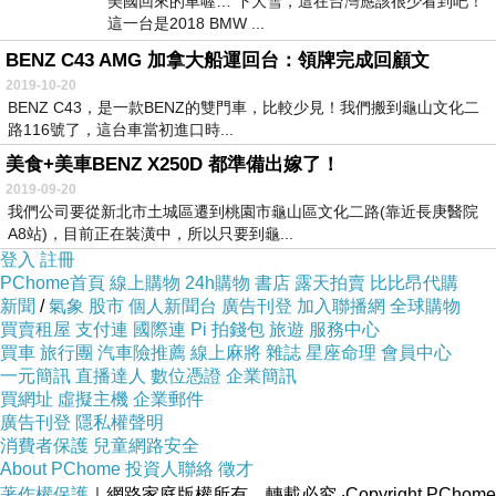
美國回來的車喔… 下大雪，這在台灣應該很少看到吧！
這一台是2018 BMW ...
BENZ C43 AMG 加拿大船運回台：領牌完成回顧文
2019-10-20
BENZ C43，是一款BENZ的雙門車，比較少見！我們搬到龜山文化二
路116號了，這台車當初進口時...
美食+美車BENZ X250D 都準備出嫁了！
2019-09-20
我們公司要從新北市土城區遷到桃園市龜山區文化二路(靠近長庚醫院
A8站)，目前正在裝潢中，所以只要到龜...
登入
註冊
PChome首頁
線上購物
24h購物
書店
露天拍賣
比比昂代購
新聞
/
氣象
股市
個人新聞台
廣告刊登
加入聯播網
全球購物
買賣租屋
支付連
國際連
Pi 拍錢包
旅遊
服務中心
買車
旅行團
汽車險推薦
線上麻將
雜誌
星座命理
會員中心
一元簡訊
直播達人
數位憑證
企業簡訊
買網址
虛擬主機
企業郵件
廣告刊登
隱私權聲明
消費者保護
兒童網路安全
About PChome
投資人聯絡
徵才
著作權保護
｜網路家庭版權所有、轉載必究
‧Copyright PChome