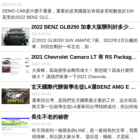
2023-03-18
DEMO CAR是什麼不重要，重要的是美國最近有很多里程數低於100
英里的2022 BENZ GLC...
2022 BENZ GLB250 加拿大版辦到好多少錢？
2023-02-01
正2022 GLB250 SUV 4MATIC 7座、2022年2月出廠的
車，到現在剛好一年左右，加...
2021 Chevrolet Camaro LT 有 RS Package價格多少錢？
2022-10-02
大黃蜂，因為變形金剛而偉大！ 那您呢？因為什麼而
偉大？ 讓我們來看一下2021 Chevrole...
玄天國際代辦留學生從LA運BENZ AMG E 53回台灣領牌成功
2022-04-03
運車回台灣，是我們玄天國際最主要的工作，這次很高
興又幫一位留學生從LA運車回台灣領牌成功，所以特地
再...
長生不老的秘密
2021-12-29
昨天我收到一個朋友的LINE，是一篇很長的文章，我覺
得很棒，所以跟大家分享。 題目是：睡眠，才是延...