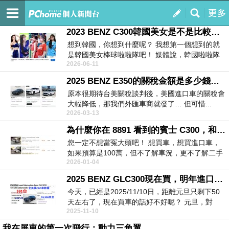
玄天國際有限公司
訂閱
我的
2023 BENZ C300韓國美女是不是比較有吸引力？
想到韓國，你想到什麼呢？ 我想第一個想到的就
是韓國美女棒球啦啦隊吧！ 媒體說，韓國啦啦隊
2026-06-11
只有...
2025 BENZ E350的關稅金額是多少錢呢？真的有省50萬嗎？
原本很期待台美關稅談判後，美國進口車的關稅會
大幅降低，那我們外匯車商就發了… 但可惜...
2026-03-13
為什麼你在 8891 看到的賓士 C300，和車商實際成交價差這麼多？
您一定不想當冤大頭吧！ 想買車，想買進口車，
如果預算是100萬，但不了解車況，更不了解二手
2026-01-04
車行裡車...
2025 BENZ GLC300現在買，明年進口好不好？
今天，已經是2025/11/10日，距離元旦只剩下50
天左右了，現在買車的話好不好呢？ 元旦，對
2025-11-10
外...
我在屏東的第一次飛行：動力三角翼