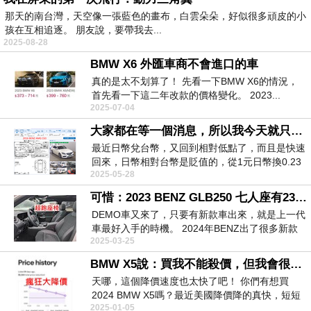
那天的南台灣，天空像一張藍色的畫布，白雲朵朵，好似很多頑皮的小
孩在互相追逐。 朋友說，要帶我去...
2025-08-28
BMW X6 外匯車商不會進口的車
真的是太不划算了！ 先看一下BMW X6的情況，
首先看一下這二年改款的價格變化。 2023...
2025-07-04
大家都在等一個消息，所以我今天就只放照片給大家看
最近日幣兌台幣，又回到相對低點了，而且是快速
回來，日幣相對台幣是貶值的，從1元日幣換0.23
2025-05-28
台幣，變...
可惜：2023 BENZ GLB250 七人座有239加拿大版本
DEMO車又來了，只要有新款車出來，就是上一代
車最好入手的時機。 2024年BENZ出了很多新款
2025-03-25
的...
BMW X5說：買我不能殺價，但我會很自愛的默默做善事
天哪，這個降價速度也太快了吧！ 你們有想買
2024 BMW X5嗎？最近美國降價降的真快，短短
2025-01-05
一個...