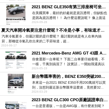
2021 BENZ GLE350有第三排座椅可坐七人，可惜是檸檬車LEMON CAR
在美國買車，最好的好處就是資訊透明，但缺點也
是因為資訊透明！！ 為什麼這麼說呢？ 像上面這
2024-09-28
一...
夏天汽車開冷氣要注意什麼呢？不冷是小事，有味道才令人生氣。
汽車冷氣要冷，但最討厭的是什麼呢？ 最討厭的就是有人在車內抽
菸，那種從冷氣孔吹出來的二手菸味道，超...
2024-06-17
2021 Mercedes-Benz AMG GT 43跟 AMG GT 53當中選一台吧！
你會選那一台車呢？ 下面二台車要仔細看哦，不
一樣，千萬別搞混了！ 說實話，一開始我還真以
2024-05-19
為...
新台幣匯率害的，BENZ E350突破200萬了！
本來這一台2021 BENZ E350不用200萬就可以買
到，沒想到最近新台幣匯率這麼差，竟然要32...
2024-03-29
2023 BENZ GLC300 CPO原廠認證車白色二種配備，你選那一台？
一台是普通版，一台是AMG版，有什麼差別呢？