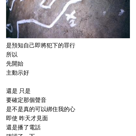
是預知自己即將犯下的罪行
所以
先開始
主動示好
還是 只是
要確定那個聲音
是不是真的可以綁住我的心
即使 昨天才見面
還是播了電話