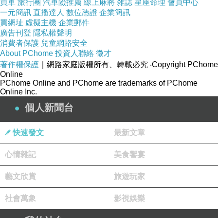
聽著他的描述
買車
旅行團
汽車險推薦
線上麻將
雜誌
星座命理
會員中心
一元簡訊
直播達人
數位憑證
企業簡訊
我知道 我自己 不對勁
買網址
虛擬主機
企業郵件
他說 我的眼神不一樣
廣告刊登
隱私權聲明
消費者保護
兒童網路安全
有一天 我會跳下去 害死自己
About PChome
投資人聯絡
徵才
百分之八十的機會 他相信 我會陷入兩難
著作權保護
｜網路家庭版權所有、轉載必究
‧Copyright PChome
Online
而我這種 不會說不 的個性 凡事都好 的態度 會是
PChome Online and PChome are trademarks of PChome
另一把刀
Online Inc.
我想遊戲開始了 我要下場玩了嗎？
個人新聞台
我只是想要贖罪罷了
快速發文
最新文章
圖片來源：
心情雜記
美食饗宴
http://www.lomography.com/ppp/
藝文欣賞
旅遊玩家
Title : victim
Location : Haarlem, Netherlands
社會萬象
影視娛樂
Lomographer : Eppoh Heermans