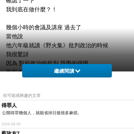
確認了一下
我到底在做什麼？！
幾個小時的會議及講座 過去了
當他說
他六年級就讀《野火集》批判政治的時候
我很驚訝
因為 對於政治的批判 我學的很慢
繼續閱讀
而那本書 是我在Corona, NY 的時候
在圖書館中無意發現的
那一年 我 24歲
你可能感興趣的文章
看完那本書的當下 我很不開心
得罪人
原來 有這麼多的東西 是我看不到的...
公開得罪幾個人，就能省掉日後很多麻煩。
2026-08-08
或許我的童年 沒有學者
藍玫友7