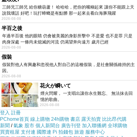
只有愛玩的老爸
三師兄三師兄 給你糖葫蘆！ 哈哈哈，把你的嘴糊起來 讓你不能跟上天
我的世界 最常的是兒童天地
說我壞話 好吧！玩打蟑螂是有點髒 那一起來去看白海豚飛躍
那些跟大自然 和 科學 有關係的東西
2026-08-08
半百之後
不然歷史故事也好 安徒生童話也罷
年過半百後 他的眼睛 仍會被美麗的身影所擊中 不是愛 也不是罪 只是
之後 就跳進了 大眾傳播 的 世界 電影 廣播 電視
肉身深處 一條尚未熄滅的河流 仍渴望奔向遠方 歲月已經
和一切的一切
2026-08-08
所以 政治 這個 塊面 我是完全沒有辦法獨立思考
假裝
假裝對他人有興趣和忽視他人對自己的這種假裝，是社會關係維持的主
的
因。
即使 後來的我
2026-08-08
在紐約 接觸的多為綠色人士
花火が瞬いて
他們所知道的好和不好 在我的世界裡 或許存在
煙火閃耀， 一支唱出讓你永生難忘、 無法抹去回
憶的歌曲。
或許沒有
2026-08-08
但是 我知道 他們發自內心的希望國家好....
登入
註冊
PChome首頁
線上購物
24h購物
書店
露天拍賣
比比昂代購
新聞
/
氣象
股市
個人新聞台
廣告刊登
加入聯播網
全球購物
似乎有些離題了
買賣租屋
支付連
國際連
Pi 拍錢包
旅遊
服務中心