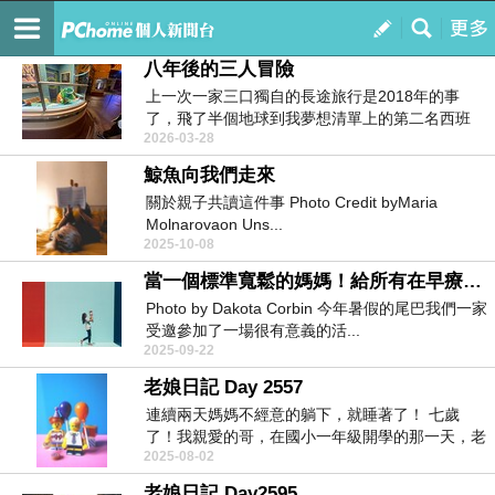
積極 檸檬頭
訂閱
我的
八年後的三人冒險
上一次一家三口獨自的長途旅行是2018年的事
了，飛了半個地球到我夢想清單上的第二名西班
2026-03-28
牙，當時的...
鯨魚向我們走來
關於親子共讀這件事 Photo Credit byMaria
Molnarovaon Uns...
2025-10-08
當一個標準寬鬆的媽媽！給所有在早療、弱療路上掙扎的媽媽們
Photo by Dakota Corbin 今年暑假的尾巴我們一家
受邀參加了一場很有意義的活...
2025-09-22
老娘日記 Day 2557
連續兩天媽媽不經意的躺下，就睡著了！ 七歲
了！我親愛的哥，在國小一年級開學的那一天，老
2025-08-02
娘緊張...
老娘日記 Day2595