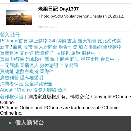
老娘日記 Day1307
Photo byS&B VonlanthenonUnsplash 2020/12...
2021-07-23
登入
註冊
PChome首頁
線上購物
24h購物
書店
露天拍賣
比比昂代購
新聞
/
氣象
股市
個人新聞台
廣告刊登
加入聯播網
全球購物
買賣租屋
支付連
國際連
Pi 拍錢包
旅遊
服務中心
買車
旅行團
汽車險推薦
線上麻將
雜誌
星座命理
會員中心
一元簡訊
直播達人
數位憑證
企業簡訊
買網址
虛擬主機
企業郵件
廣告刊登
隱私權聲明
消費者保護
兒童網路安全
About PChome
投資人聯絡
徵才
著作權保護
｜網路家庭版權所有、轉載必究
‧Copyright PChome
Online
PChome Online and PChome are trademarks of PChome
Online Inc.
個人新聞台