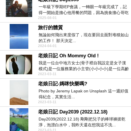
一年級下學期IEP會議，一轉眼一年級完成了，記
得一開始是擔心他用餐的問題，因為挑食擔心哥吃
2025-08-01
不好...
旅行的體質
無論如何飛出來度假了，現在要回去面對堆積如山
的工作！ 那天決定...
2024-04-01
老娘日記 Oh Mommy Old !
我是一位台中地方女士(骨子裡自我設定是女子漢
模式)是一位服務業的小主管(小小小小)是一位高齡
2023-03-11
媽媽(莫...
老娘日記‧媽咪快樂嗎?
Photo by Jeremy Lapak on Unsplash 這一週好值
得紀念，其實生活...
2023-03-11
老娘日記 Day2039 (2022.12.18)
Day2039(2022.12.18) 剛剛把兒子的棒球褲搓乾
淨，泡漂白水中，我昨天還在想我這不洗...
2023-03-11