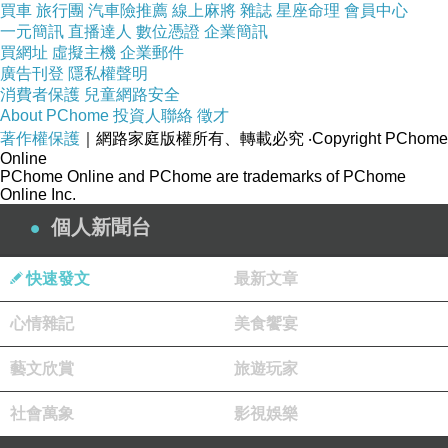
買車
旅行團
汽車險推薦
線上麻將
雜誌
星座命理
會員中心
一元簡訊
直播達人
數位憑證
企業簡訊
買網址
虛擬主機
企業郵件
廣告刊登
隱私權聲明
消費者保護
兒童網路安全
About PChome
投資人聯絡
徵才
著作權保護
｜網路家庭版權所有、轉載必究
‧Copyright PChome
Online
PChome Online and PChome are trademarks of PChome
Online Inc.
個人新聞台
快速發文
最新文章
心情雜記
美食饗宴
藝文欣賞
旅遊玩家
社會萬象
影視娛樂