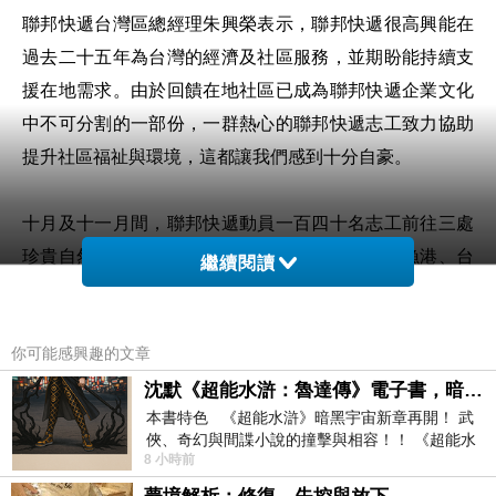
聯邦快遞台灣區總經理朱興榮表示，聯邦快遞很高興能在
過去二十五年為台灣的經濟及社區服務，並期盼能持續支
援在地需求。由於回饋在地社區已成為聯邦快遞企業文化
中不可分割的一部份，一群熱心的聯邦快遞志工致力協助
提升社區福祉與環境，這都讓我們感到十分自豪。
十月及十一月間，聯邦快遞動員一百四十名志工前往三處
珍貴自然景觀協助清理垃圾，三地包括桃園竹圍漁港、台
繼續閱讀
北象山及桃園石門山，不僅為志工們提供一個了解污染成
因的機會，也有助提升大眾的自然保育意識。
你可能感興趣的文章
另在收容家暴兒童的懷德風箏緣地育幼院舉辦的關懷同樂
沈默《超能水滸：魯達傳》電子書，暗黑宇宙新章，一一五年八月璀璨上架！
本書特色 《超能水滸》暗黑宇宙新章再開！ 武
日，超過五十名聯邦快遞志工陪伴三十二位院童遊戲並共
俠、奇幻與間諜小說的撞擊與相容！！ 《超能水
進午餐。志工們亦協助運送由聯邦快遞團隊成員所捐贈的
8 小時前
滸》系列第四部變幻登場
物資，包括衣物、文具和玩具。