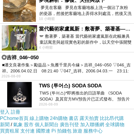
夢境解析：修復、失控與放下
夢見在客廳 夢見在客廳地板上洗一個沾了灰粉
的瓷器，然後把客廳地上弄得水到處流，然後又洗
此外，十一月間有六十六位志工捲起衣袖捐血給台灣血液
10 小時前
一頂棒球潮帽，後來發現帽
基金會，幫助有需要的病患，並藉此呼籲各界響應捐血。
當代藝術家盧嵐新：敷著夢、築著基——讓筆觸成為存在過的證據，將相遇的溫度熔鑄成新的模樣
台灣
新生報航運網
🪽 敷著夢，築著基 當代藝術家盧嵐新在此幅兼具
童話寓意與超現實色彩的新作中，以天空中張開雙
4 小時前
翼的神聖形象與地面上聚集的人群對話，
◎吉祥_046~050
■潘文良著作集＞勵益品＞魚雁千里共今緣＞吉祥_046~050 ▽046_吉
祥。2006.04.02.日 08:21:40 ▽047_吉祥。2006.04.03.一 23:11:
2026-08-09
TWS (투어스) SODA SODA
TWS (투어스)*即將推出的日語單曲 《SODA
SODA》及其官方MV預告片已正式發布。 預告片
2026-08-09
一經發布， 就引發了粉絲們對這次夏季回
登入
註冊
PChome首頁
線上購物
24h購物
書店
露天拍賣
比比昂代購
新聞
/
氣象
股市
個人新聞台
廣告刊登
加入聯播網
全球購物
買賣租屋
支付連
國際連
Pi 拍錢包
旅遊
服務中心