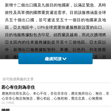
新增十二個出口國及九個目的地國家，以滿足緊急、具時
效性及高單價的國際重貨遞送需求。目前該服務涵蓋全球
共五十個出口國，並可遞送至五十一個目的地國家及地
區，亞太地區中，UPS全球貨運快遞服務新設置的出口、
目的地服務據點包含印尼、紐西蘭及越南，而此次擴增將
亞太區內的往來服務據點提升至十三個地區。亞太區以
外，新增出口服務據點智利、希臘、以色列、列支敦斯
登、盧森堡、葡萄牙、波多黎各、斯洛伐克和土耳其；目
繼續閱讀
的地服務據點智利、以色列、列支敦斯登、盧森堡、沙烏
地阿拉伯和土耳其。無論是新品上市、庫存短缺、或產品
你可能感興趣的文章
故障的維修及零件更換，均能提供完善的貨運服務，建立
無縫接軌的貨運網絡。
若心有住則為非住
應無所住而生其心。本心不住，非住非非住，應生無所住心，無住，非
心非非心無念無無念，覺心初起，心無初相，覺念念真，心無覺相
UPS南亞區總裁Jim O’Gara表示，UPS全球貨運快遞服務
18 小時前
為空運貨運的延伸，提供即時快速貨運需求的解決方案，
婚姻