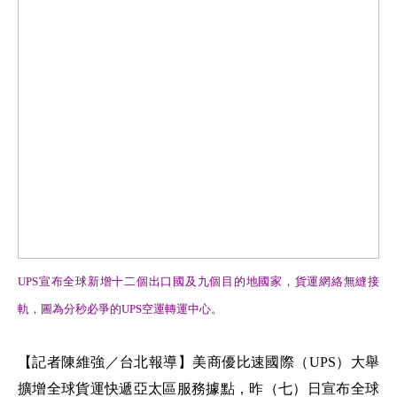
UPS宣布全球新增十二個出口國及九個目的地國家，貨運網絡無縫接
軌，圖為分秒必爭的UPS空運轉運中心。
【記者陳維強／台北報導】美商優比速國際（UPS）大舉
擴增全球貨運快遞亞太區服務據點，昨（七）日宣布全球