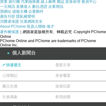
買車
旅行團
汽車險推薦
線上麻將
雜誌
星座命理
會員中心
主動式通知科技，並將寄件包裹與貨運的帳單整合，簡化
一元簡訊
直播達人
數位憑證
企業簡訊
買網址
虛擬主機
企業郵件
寄件流程。
廣告刊登
隱私權聲明
台灣
新生報航運網
消費者保護
兒童網路安全
About PChome
投資人聯絡
徵才
著作權保護
｜網路家庭版權所有、轉載必究
‧Copyright PChome
Online
PChome Online and PChome are trademarks of PChome
Online Inc.
個人新聞台
快速發文
最新文章
心情雜記
美食饗宴
藝文欣賞
旅遊玩家
美國黑金
2020-01-13 18:34:31
社會萬象
影視娛樂
很讚的分享~~