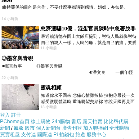
促使亞太區企業拓展全球商務貿易的範疇。這次服務觸角
維持關係的目的是合作，不要什麼事都講到感情。婚姻，亦如是。
進一步延伸至亞太區的印尼、紐西蘭與越南，除可提供具
14 小時前
時效、可靠且高透明度的快速貨運服務，協助貨物更快速
慈濟遭騙10億，混蛋官員陳時中急著脫罪
送達至更多目的地，並強化各類型企業在全球市場的競爭
最近賴清德在圓山大飯店提到，對待人民就像對待
自己的親人一樣，人民的痛，就是自己的痛，要愛
力。
11 小時前
民如親，說的這麼好聽，實際上根本沒做
◎墨客與青硯
UPS全球貨運快遞服務託運重量超過七十公斤（一百五
■寓言故事 ◎墨客與青硯
十磅）的棧板貨件，相較於其他物流業者，因提供更快速
⊕潘文良 一個年輕
22 小時前
的墨客，在京城的古玩肆裡
且多據點的國際遞送服務，不僅具有保證準時送達的戶對
靈魂相願
戶服務，還協助海關清關業務，因此常被應用於工業製造
知道你永不回來 悲痛心情難按捺 擁抱你最後一次
業、汽車產業、高科技產業、零售業與醫療保健產業。此
感受微弱體溫時 重逢盼望交給祢 祢說天國再見面
18 小時前
此刻忍淚說別離 他日靈魂再
外，該項遞送服務承諾在次個工作日結束前完成亞洲區內
登入
註冊
遞送，或於最快三個工作天內從亞洲遞送至歐美國家。此
PChome首頁
線上購物
24h購物
書店
露天拍賣
比比昂代購
新聞
外，UPS全球貨運快遞與UPS全球快遞包裹服務具備許多
/
氣象
股市
個人新聞台
廣告刊登
加入聯播網
全球購物
買賣租屋
支付連
國際連
Pi 拍錢包
旅遊
服務中心
相似的服務內容，包含自動化託運工具、線上追蹤系統與