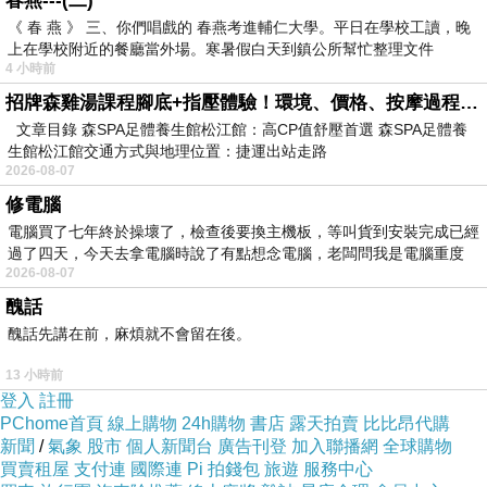
春燕---(二)
《 春 燕 》 三、你們唱戲的 春燕考進輔仁大學。平日在學校工讀，晚
上在學校附近的餐廳當外場。寒暑假白天到鎮公所幫忙整理文件
4 小時前
招牌森雞湯課程腳底+指壓體驗！環境、價格、按摩過程全紀錄，森SPA足體養生館松江館最新價格表
文章目錄 森SPA足體養生館松江館：高CP值舒壓首選 森SPA足體養
生館松江館交通方式與地理位置：捷運出站走路
2026-08-07
修電腦
電腦買了七年終於操壞了，檢查後要換主機板，等叫貨到安裝完成已經
過了四天，今天去拿電腦時說了有點想念電腦，老闆問我是電腦重度
2026-08-07
醜話
醜話先講在前，麻煩就不會留在後。
13 小時前
登入
註冊
PChome首頁
線上購物
24h購物
書店
露天拍賣
比比昂代購
新聞
/
氣象
股市
個人新聞台
廣告刊登
加入聯播網
全球購物
買賣租屋
支付連
國際連
Pi 拍錢包
旅遊
服務中心