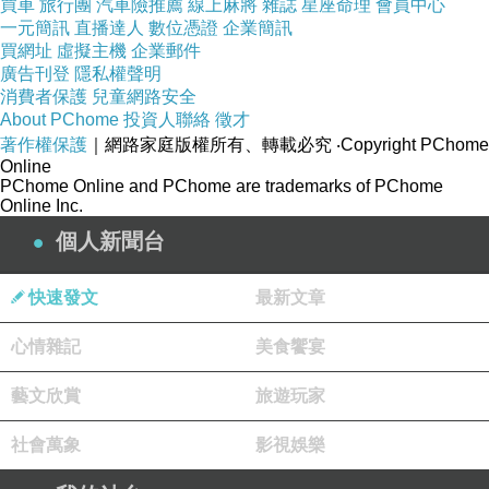
買車
旅行團
汽車險推薦
線上麻將
雜誌
星座命理
會員中心
一元簡訊
直播達人
數位憑證
企業簡訊
買網址
虛擬主機
企業郵件
廣告刊登
隱私權聲明
消費者保護
兒童網路安全
About PChome
投資人聯絡
徵才
著作權保護
｜網路家庭版權所有、轉載必究
‧Copyright PChome
Online
PChome Online and PChome are trademarks of PChome
Online Inc.
個人新聞台
快速發文
最新文章
心情雜記
美食饗宴
藝文欣賞
旅遊玩家
社會萬象
影視娛樂