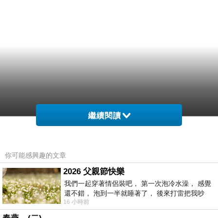
繼續閱讀
你可能感興趣的文章
2026 父親節快樂
我們一起穿著情侶裝吧， 第一次泡冷水澡， 感覺
還不錯， 泡到一半就睡著了， 後來打雷把我吵
16 小時前
醒， 手