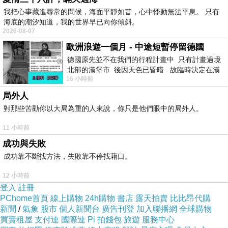
人這一生，最喜歡說的一個字就是
等
，最
我把心事藏進尋常的問候，海面平靜如昔，心中悸動無法平息。 只有
“
”
海底的潮汐知道，我的世界早已向你傾斜。
常做的一件事就是
等
。
“
”
2026-08-07
有人說
等哪天我請你吃飯
，可等著等著沒
“
”
歐洲浪遊一個月 - 中途短暫停留德國
有影了；
德國原先並不在我們的行程計畫中 只有計畫過境
北部的漢堡市 後因天色已昏暗 故臨時決定在漢
有人說
等哪天我帶著父母去旅遊
，可等著
“
”
16 小時前
堡市吃晚餐和過夜
等著老人走不動了；
局外人
有人說
等哪天我得戒煙戒酒
，可等著等著
對那些苦勸你以大局為重的人來說，你只是他們眼中的局外人。
“
”
煙依然在猛抽，酒也依然在猛喝；
11 小時前
有人說
等哪天我得去醫院好好檢查一下身
“
成功與失敗
成功靠不斷找方法，失敗靠不停找藉口。
體
，可說著念著總沒有能兌現，終於有一天
生
”
“
命的判決書
下來了
絕症晚期
！
”
——“
”
12 小時前
登入
註冊
說什麼
等有錢了，等有空了，等將來，等以
“
PChome首頁
線上購物
24h購物
書店
露天拍賣
比比昂代購
後，等下次
多麼幼稚、多麼荒唐、多麼可怕
”
新聞
/
氣象
股市
個人新聞台
廣告刊登
加入聯播網
全球購物
買賣租屋
支付連
國際連
Pi 拍錢包
旅遊
服務中心
的
等
啊，等來等去，等到的是滿腹遺憾！
“
”