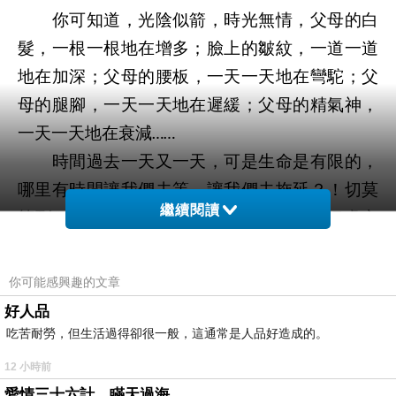
你可知道，光陰似箭，時光無情，父母的白
髮，一根一根地在增多；臉上的皺紋，一道一道
地在加深；父母的腰板，一天一天地在彎駝；父
母的腿腳，一天一天地在遲緩；父母的精氣神，
一天一天地在衰減
……
時間過去一天又一天，可是生命是有限的，
哪里有時間讓我們去等，讓我們去拖延？！切莫
繼續閱讀
等到
子欲養而親不待
的那一天，再有切膚之
“”
”
痛，再有終生遺憾，卻悔恨已晚！
作為父母，我們也在等。
等孩子長大了，我
“
你可能感興趣的文章
就省心了
；
等孩子工作了，我就放心了
；
等
”
“
”
“
好人品
孩子結婚了，我就安心了
；
等有了孫子，我就
”
“
吃苦耐勞，但生活過得卻很一般，這通常是人品好造成的。
開心了
可是，等到最後，福沒享到，人卻走
”……
12 小時前
了。
愛情三十六計，瞞天過海