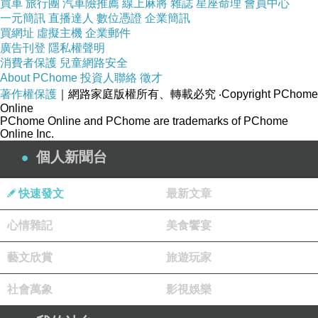
買車
旅行團
汽車險推薦
線上麻將
雜誌
星座命理
會員中心
試想，有多少人等健康沒有了，才想起愛惜
一元簡訊
直播達人
數位憑證
企業簡訊
買網址
虛擬主機
企業郵件
身體；等機會沒有了，才想起一直沒有努力；等
廣告刊登
隱私權聲明
感情不在了，才想起當初沒有珍惜。總以為人生
消費者保護
兒童網路安全
About PChome
投資人聯絡
徵才
還長，結果，人生的許多美好都不知不覺地在中
著作權保護
｜網路家庭版權所有、轉載必究
‧Copyright PChome
途丟失了！
Online
PChome Online and PChome are trademarks of PChome
度人生，千萬莫再等。時間似流水，歲月不饒
Online Inc.
人。人生匆匆，生命無常。別因一個
等
字，讓
“
”
個人新聞台
你滿腹遺憾，悔恨終生。
快速發文
最新文章
白天把身體交給世俗，夜晚把身體交給靈魂：
https://www.tadarise.tw/
心情雜記
美食饗宴
藝文欣賞
旅遊玩家
社會萬象
影視娛樂