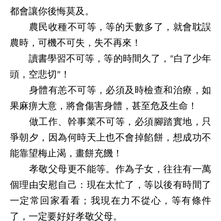
都會讓你後悔莫及。
農民收種不可等，等的天數多了，就會耽誤
農時，可機不可失，失不再來！
讀書學習不可等，等的時間久了，
白了少年
“
頭，空悲切
！
”
身體有恙不可等，必須及時檢查和治療，如
果麻痹大意，將會傷害身體，甚至危及生命！
做工作、幹事業不可等，必須腳踏實地，只
爭朝夕，因為何時天上也不會掉餡餅，想成功不
能靠望梅止渴，畫餅充饑！
孝敬父母更不能等。作為子女，往往有一萬
個理由安慰自己：現在太忙了，等以後有時間了
一定常回家看看；我現在力不從心，等有條件
了，一定要好好孝敬父母。