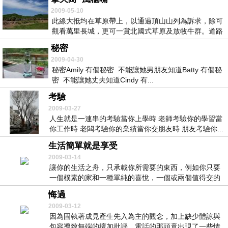
2009-05-10
此線大抵均在草原帶上，以通過頂山山列為訴求，除可
觀看萬里長城，更可一賞北國式草原及放牧牛群。道路
尚屬...
秘密
2009-04-30
秘密Amily 有個秘密 不能讓她男朋友知道Batty 有個秘
密 不能讓她丈夫知道Cindy 有...
考驗
2009-03-27
人生就是一連串的考驗當你上學時 老師考驗你的學習當
你工作時 老闆考驗你的業績當你交朋友時 朋友考驗你...
生活簡單就是享受
2009-03-14
讓你的生活之舟，只承載你所需要的東西，例如你只要
一個樸素的家和一種單純的喜悅，一個或兩個值得交的
朋友...
悔過
2009-03-12
因為固執著成見產生先入為主的觀念，加上缺少體諒與
包容導致無端的擅加批評，電話的那頭竟出現了一些情