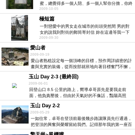
蜜，總覺得多一個人陪、多一個人幫你分擔，你終
2009-10-05
於不再孤單了...
極短篇
一對戀愛中的男女走在城市的街頭突然間 男的對
女的說我到對街的郵筒寄封信 妳在這邊等我一下
2009-09-30
於是 接下來...
愛山者
2009-09-19
愛山者熟稔設定每一個頂峰的目標，預作周詳縝密的計
畫與充實的裝備，從而按部就班地向著目標奮鬥不懈，
非萬...
玉山 Day 2-3 (最終回)
2009-06-01
回登山口 8.5 公里的路上，嚮導卓哥原先是要我走前
面，他負責壓後，但由於天氣好的不像話，豔陽高照
晴...
玉山 Day 2-2
2009-05-29
一如往常，卓哥在登頂前最後幾步路讓隊員先行通過，
把登頂的興奮與榮耀留給我們。記得那年我的第一座百
岳(...
擎天崗~風櫃嘴