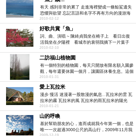
有天 感到非常的累了 走進海裡變成一條鯨鯊遺失
恐懼與欲望 忘記言語和名字不再有方向的漫游海
2010-02-12
洋偶爾驚艷...
好歌共賞「魚」
詞、曲、演唱 ~ 陳綺貞我坐在椅子上 看日出復
活我坐在夕陽裡 看城市的衰弱我摘下一片葉子
2010-02-10
讓它代替我...
二訪福山植物園
有一個特別的植物園，每天只開放有限名額入園參
觀，每年還要休園一個月，讓園區休養生息。這個
2010-01-31
植物園雖然位...
愛上瓦拉米
漫步 慢活 迷漫著一股散漫的氣息...瓦拉米的雲 瓦
拉米的霧 瓦拉米的風 瓦拉米的雨瓦拉米的陽光
2010-01-21
瓦...
山的呼喚
基於幫助朋友的心，進而成就我今年第一個，也是
唯一一次超過3000公尺的高山行，2009年11月我
2009-12-19
又回...