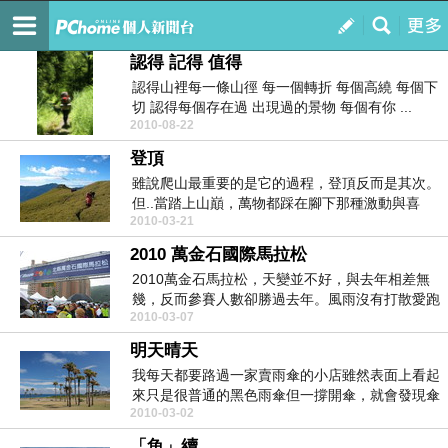
我喚山不來 我向山走去...
訂閱
我的
認得 記得 值得
認得山裡每一條山徑 每一個轉折 每個高繞 每個下
切 認得每個存在過 出現過的景物 每個有你 ...
2010-08-22
登頂
雖說爬山最重要的是它的過程，登頂反而是其次。
但..當踏上山巔，萬物都踩在腳下那種激動與喜
2010-03-21
悅，相信是愛...
2010 萬金石國際馬拉松
2010萬金石馬拉松，天變並不好，與去年相差無
幾，反而參賽人數卻勝過去年。風雨沒有打散愛跑
2010-03-07
人的心。本...
明天晴天
我每天都要路過一家賣雨傘的小店雖然表面上看起
來只是很普通的黑色雨傘但一撐開傘，就會發現傘
2010-03-02
裡面畫著 藍...
「魚」續...