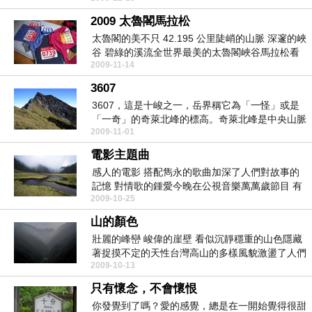
2009 太魯閣馬拉松
太魯閣的美不只 42.195 公里陡峭的山脈 深邃的峽
谷 碧綠的溪流全世界最美的太魯閣峽谷馬拉松看
2009-11-14
不...
3607
3607，這是十峻之一，岳界稱它為「一怪」或是
「一奇」的奇萊北峰的標高。奇萊北峰是中央山脈
2009-11-01
主脊中央尖...
電影主題曲
感人的電影 搭配雋永的歌曲加深了人們對故事的
記憶 對情歌的鍾愛今晚在公視音樂萬萬歲節目 有
2009-10-25
關於電影歌...
山的顏色
壯麗的峰巒 峻偉的崖壁 看似沉靜穩重的山色隱藏
著捉摸不定的天性台灣高山的多樣風貌激盪了人們
2009-10-13
無數的驚嘆...
只有懷念，不會懷恨
你發覺到了嗎？愛的感覺，總是在一開始覺得很甜