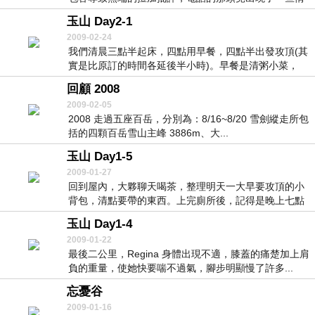
緒性...
玉山 Day2-1
2009-02-24
我們清晨三點半起床，四點用早餐，四點半出發攻頂(其
實是比原訂的時間各延後半小時)。早餐是清粥小菜，
我...
回顧 2008
2009-02-05
2008 走過五座百岳，分別為：8/16~8/20 雪劍縱走所包
括的四顆百岳雪山主峰 3886m、大...
玉山 Day1-5
2009-01-27
回到屋內，大夥聊天喝茶，整理明天一大早要攻頂的小
背包，清點要帶的東西。上完廁所後，記得是晚上七點
我便...
玉山 Day1-4
2009-01-22
最後二公里，Regina 身體出現不適，膝蓋的痛楚加上肩
負的重量，使她快要喘不過氣，腳步明顯慢了許多...
忘憂谷
2009-01-16