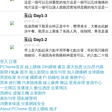
這是一個可以忘掉憂愁的地方這是一個可以忘掉傷痛的
地方這是一個可以讓人親眼證實地球是圓的地方這是一
個你...
玉山 Day1-3
2009-01-11
抵達西峰下觀景台時正是中午，嚮導煮水，大夥在此解
決午餐。觀景台上聚集了各路人馬，很熱鬧。畢竟是週
休假...
玉山 Day1-2
2009-01-06
早上是六點起床六點半用早餐七點出發，等於我只睡四
個鐘頭，不過因為有熟睡精神還算可以。約八點二十我
們抵...
登入
註冊
PChome首頁
線上購物
24h購物
書店
露天拍賣
比比昂代購
新聞
/
氣象
股市
個人新聞台
廣告刊登
加入聯播網
全球購物
買賣租屋
支付連
國際連
Pi 拍錢包
旅遊
服務中心
買車
旅行團
汽車險推薦
線上麻將
雜誌
星座命理
會員中心
一元簡訊
直播達人
數位憑證
企業簡訊
買網址
虛擬主機
企業郵件
廣告刊登
隱私權聲明
消費者保護
兒童網路安全
About PChome
投資人聯絡
徵才