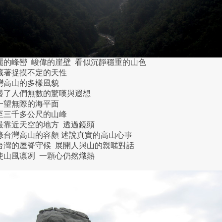
麗的峰巒 峻偉的崖壁 看似沉靜穩重的山色
藏著捉摸不定的天性
灣高山的多樣風貌
盪了人們無數的驚嘆與遐想
一望無際的海平面
至三千多公尺的山峰
最靠近天空的地方 透過鏡頭
錄台灣高山的容顏 述說真實的高山心事
台灣的屋脊守候 展開人與山的親暱對話
使山風凛冽 一顆心仍然熾熱