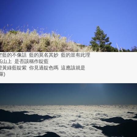
空藍的不像話 藍的莫名其妙 藍的豈有此理
高山上 是否該稱作靛藍
橙黃綠藍靛紫 你見過靛色嗎 這應該就是
萊)