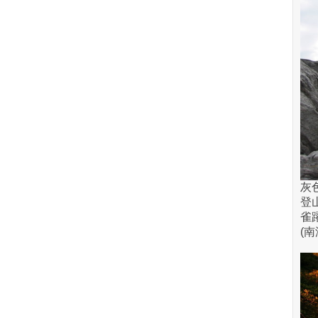
灰
登
雀
(