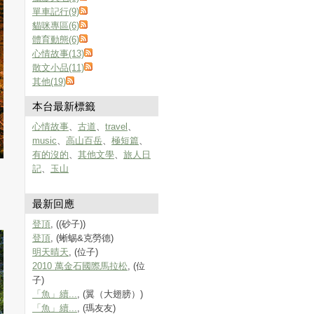
單車記行(9)
貓咪專區(6)
體育動態(6)
心情故事(13)
散文小品(11)
其他(19)
本台最新標籤
心情故事
、
古道
、
travel
、
music
、
高山百岳
、
極短篇
、
有的沒的
、
其他文學
、
旅人日
記
、
玉山
最新回應
登頂
, ((砂子))
登頂
, (蜥蜴&克勞德)
明天晴天
, (位子)
2010 萬金石國際馬拉松
, (位
子)
「魚」續...
, (翼（大翅膀）)
「魚」續...
, (瑪友友)