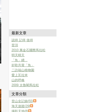
最新文章
認得 記得 值得
登頂
2010 萬金石國際馬拉松
明天晴天
「魚」續...
好歌共賞「魚」
二訪福山植物園
愛上瓦拉米
山的呼喚
2009 太魯閣馬拉松
文章分類
登山全記錄(55)
海天遊蹤(29)
攝影天地(8)