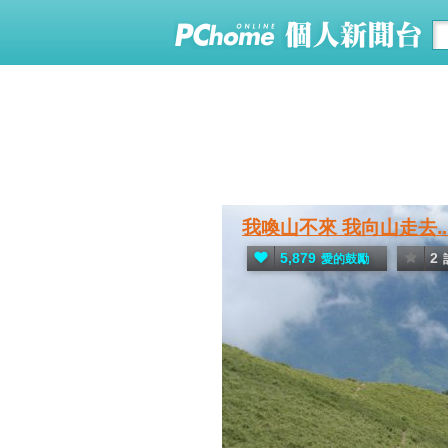
我喚山不來 我向山走去..
5,879
2
愛的鼓勵