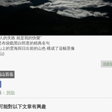
別人的失敗 就是我的快樂"
是布袋戲黑白郎君的精典名句
山上的雲海與日出前的山色 構成了這幅景像
山)
我要
高山百岳
長：
阿劭
可能對以下文章有興趣