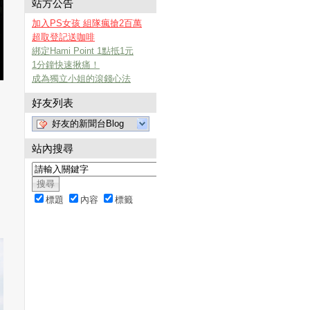
站方公告
加入PS女孩 組隊瘋搶2百萬
超取登記送咖啡
綁定Hami Point 1點抵1元
1分鐘快速揪痛！
成為獨立小姐的滾錢心法
好友列表
好友的新聞台Blog
站內搜尋
標題
內容
標籤