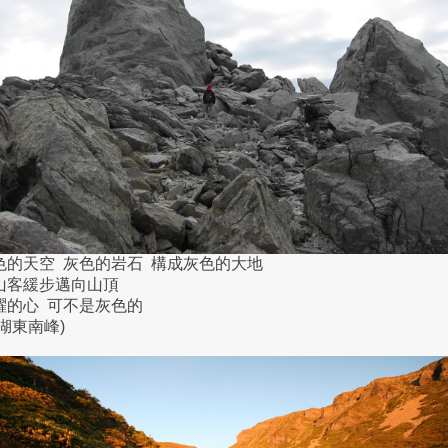
色的天空 灰色的岩石 構成灰色的大地
山客緩步邁向山頂
躍的心 可不是灰色的
南湖東南峰)