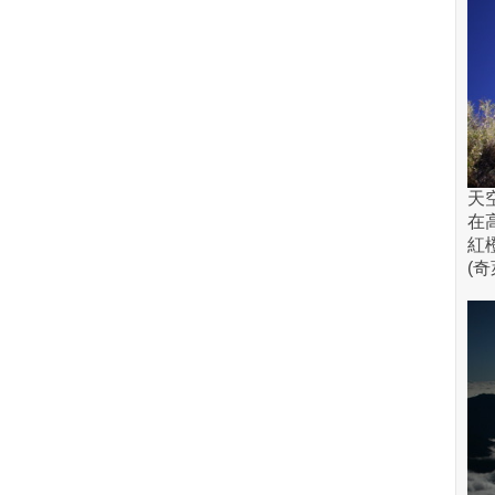
天
在
紅
(奇