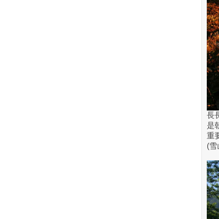
長
是
重
(雪