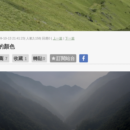
09-10-13 21:41:23| 人氣3,158| 回應0 |
上一篇
|
下一篇
的顏色
薦
收藏
轉貼
訂閱站台
7
1
0