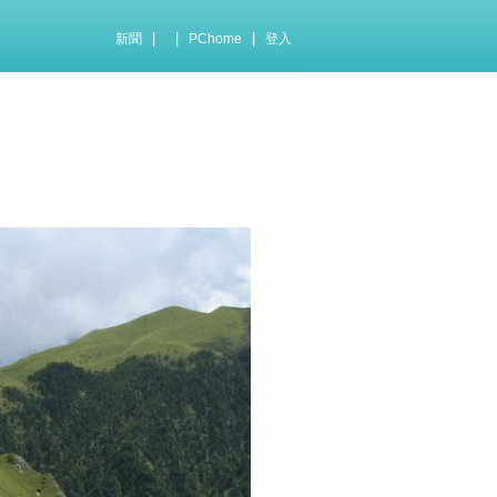
|
|
|
新聞
PChome
登入