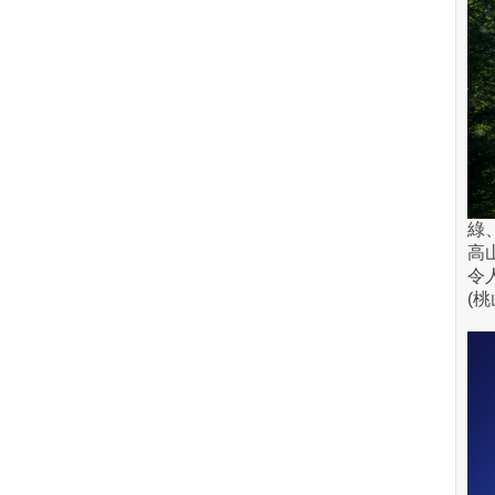
綠
高
令
(桃