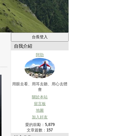
自我介紹
阿劭
用眼去看、用耳去聽、用心去體
會
關於本站
留言板
地圖
加入好友
愛的鼓勵：
5,879
文章篇數：
157