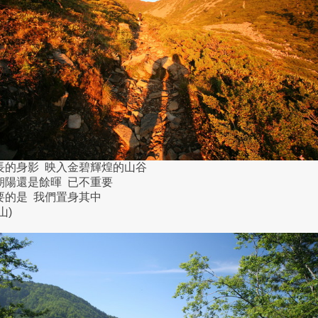
長的身影 映入金碧輝煌的山谷
朝陽還是餘暉 已不重要
要的是 我們置身其中
山)