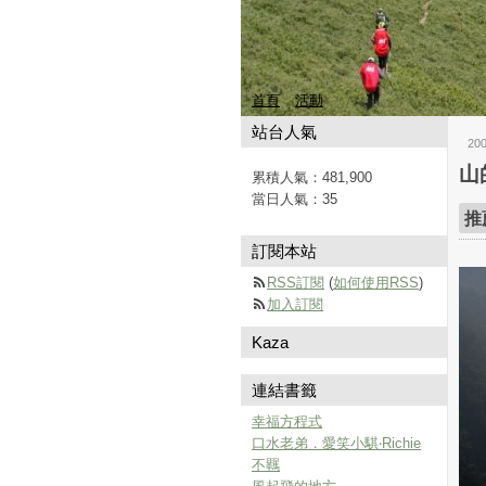
首頁
活動
站台人氣
20
山
累積人氣：
481,900
當日人氣：
35
推
訂閱本站
RSS訂閱
(
如何使用RSS
)
加入訂閱
Kaza
連結書籤
幸福方程式
口水老弟．愛笑小騏‧Richie
不羈