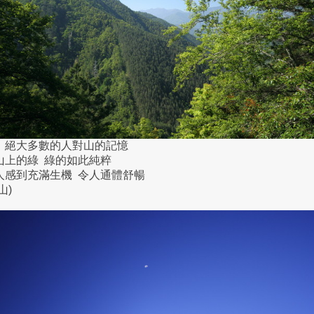
、絕大多數的人對山的記憶
山上的綠 綠的如此純粹
人感到充滿生機 令人通體舒暢
山)