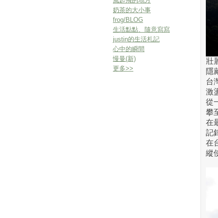
風起飛的地方
奶茶的大小事
frog/BLOG
生活點點、隨意寫寫
justin的生活札記
心中的瞬間
慢曼(新)
壯
更多
>>
隱
台
激
從
攀
在
記
在
縱