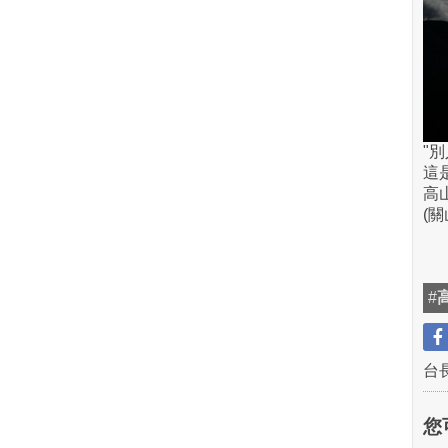
"
這
高
(關
#
台
您