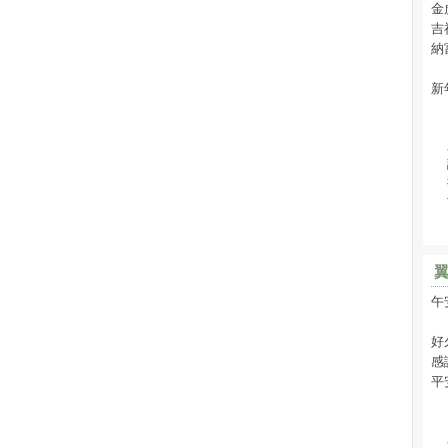
金
吉
納
新
午
好
感
平