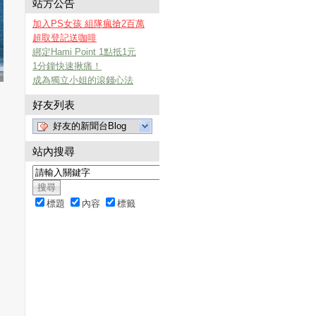
站方公告
加入PS女孩 組隊瘋搶2百萬
超取登記送咖啡
綁定Hami Point 1點抵1元
1分鐘快速揪痛！
成為獨立小姐的滾錢心法
好友列表
好友的新聞台Blog
站內搜尋
標題
內容
標籤