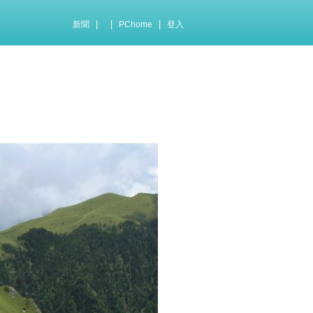
|
|
|
新聞
PChome
登入