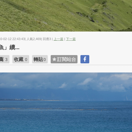
10-02-12 22:43:43| 人氣2,469| 回應3 |
上一篇
|
下一篇
魚」續...
薦
收藏
轉貼
訂閱站台
3
0
0