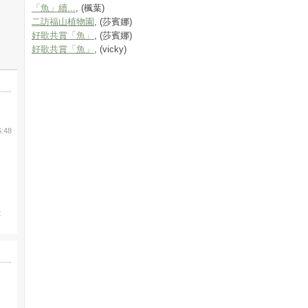
「魚」續...
, (楓葉)
二訪福山植物園
, (莎賓娜)
好歌共賞「魚」
, (莎賓娜)
好歌共賞「魚」
, (vicky)
6:48
2