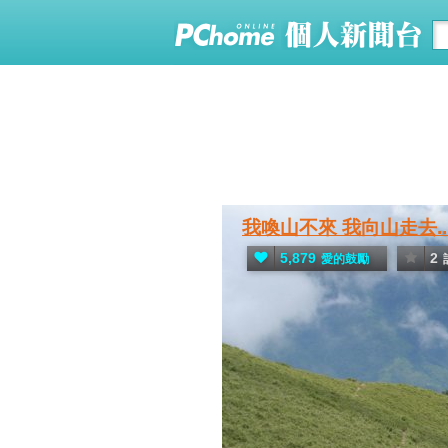
我喚山不來 我向山走去..
5,879
2
愛的鼓勵