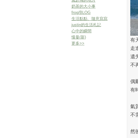
風起飛的地方
奶茶的大小事
frog/BLOG
生活點點、隨意寫寫
justin的生活札記
心中的瞬間
慢曼(新)
有
更多
>>
走
遺
不
偶
有
氣
不
然