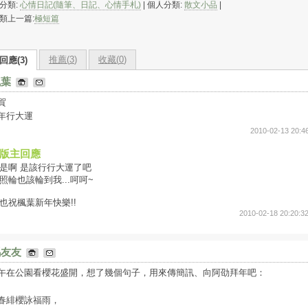
分類:
心情日記(隨筆、日記、心情手札)
| 個人分類:
散文小品
|
類上一篇:
極短篇
推薦(
3
)
收藏(
0
)
回應(3)
楓葉
賀
年行大運
2010-02-13 20:4
版主回應
是啊 是該行行大運了吧
照輪也該輪到我...呵呵~
也祝楓葉新年快樂!!
2010-02-18 20:20:3
瑪友友
午在公園看櫻花盛開，想了幾個句子，用來傳簡訊、向阿劭拜年吧：
春緋櫻詠福雨，