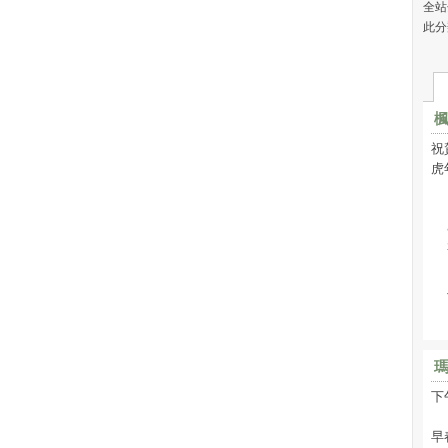
全站
此分
祝
虎
下
早