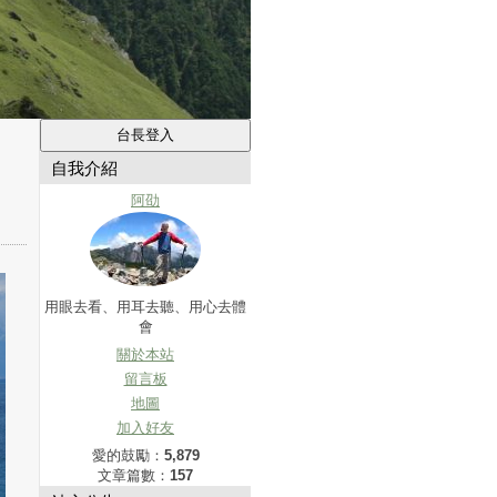
自我介紹
阿劭
用眼去看、用耳去聽、用心去體
會
關於本站
留言板
地圖
加入好友
愛的鼓勵：
5,879
文章篇數：
157