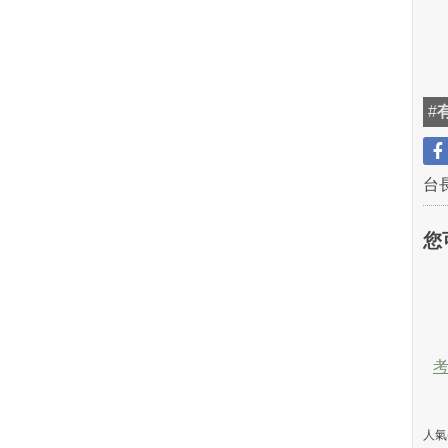
#
台
您
人氣(