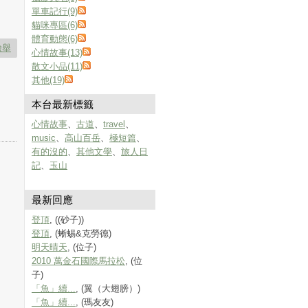
單車記行(9)
貓咪專區(6)
體育動態(6)
檢舉
心情故事(13)
散文小品(11)
其他(19)
本台最新標籤
心情故事
、
古道
、
travel
、
music
、
高山百岳
、
極短篇
、
有的沒的
、
其他文學
、
旅人日
記
、
玉山
最新回應
登頂
, ((砂子))
登頂
, (蜥蜴&克勞德)
明天晴天
, (位子)
2010 萬金石國際馬拉松
, (位
子)
「魚」續...
, (翼（大翅膀）)
「魚」續...
, (瑪友友)