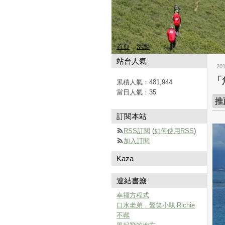
首頁
活動
站台人氣
20
「
累積人氣：
481,944
當日人氣：
35
推
訂閱本站
RSS訂閱
(
如何使用RSS
)
加入訂閱
Kaza
連結書籤
幸福方程式
口水老弟．愛笑小騏‧Richie
不羈