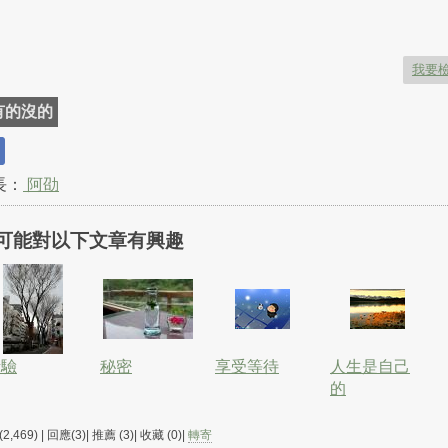
我要
有的沒的
長：
阿劭
可能對以下文章有興趣
考驗
秘密
享受等待
人生是自己
的
2,469) | 回應(3)| 推薦 (
3
)| 收藏 (
0
)|
轉寄