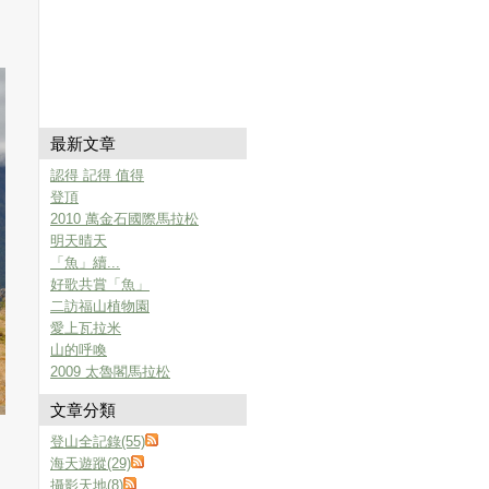
最新文章
認得 記得 值得
登頂
2010 萬金石國際馬拉松
明天晴天
「魚」續...
好歌共賞「魚」
二訪福山植物園
愛上瓦拉米
山的呼喚
2009 太魯閣馬拉松
文章分類
登山全記錄(55)
海天遊蹤(29)
攝影天地(8)