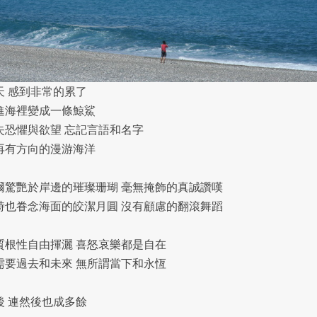
天 感到非常的累了
進海裡變成一條鯨鯊
失恐懼與欲望 忘記言語和名字
再有方向的漫游海洋
爾驚艷於岸邊的璀璨珊瑚 毫無掩飾的真誠讚嘆
時也眷念海面的皎潔月圓 沒有顧慮的翻滾舞蹈
質根性自由揮灑 喜怒哀樂都是自在
需要過去和未來 無所謂當下和永恆
後 連然後也成多餘