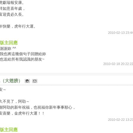
虎獻瑞報安康。
祥如意喜年歲，
富迎貴必久長。
年快樂，虎年行大運。
2010-02-13 23:4
版主回應
謝謝妳 ^^
我也將這幾個句子回贈給妳
也送給所有我認識的朋友~
2010-02-18 20:22:2
翼（大翅膀）
安～
久不見了，阿劭～
謝阿劭的新年祝福，也祝福你新年事事順心，
安喜樂，金虎年行大運！！
2010-02-22 13:2
版主回應