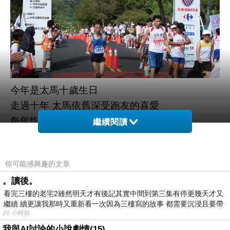
今年是太馬十歲生日
走過十年 太馬依舊深受跑友的喜愛
每年均吸引國內外超過上萬民眾參與
繼續閱讀
連續第二年參加的我 仍是報名半程馬拉松 (
21.0975公里 )
你可能感興趣的文章
雖然成績有進步 但總覺得可以再更好
。讀後。
明年我還是會繼續報名參賽
看完三樓的老宅2雖然明天才有後記其實中間到第三集有停更幾天才又
不過此時的我 卻有兩個極端的念頭
繼續 續更讓我那時又重新看一次因為三樓寫的故事 都需要沉浸且要帶
一是明年跑全程馬拉松 挑戰自己體能極限...
20 小時前
有
一是選擇 5 公里全民健跑組 就這樣 慢慢的走 也
我與AI討論的小說劇情(15)