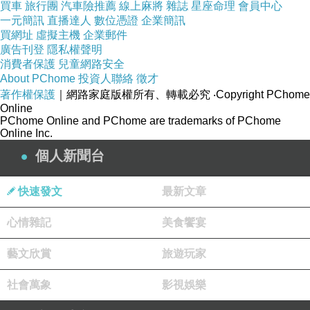
買車
旅行團
汽車險推薦
線上麻將
雜誌
星座命理
會員中心
一元簡訊
直播達人
數位憑證
企業簡訊
買網址
虛擬主機
企業郵件
廣告刊登
隱私權聲明
消費者保護
兒童網路安全
About PChome
投資人聯絡
徵才
著作權保護
｜網路家庭版權所有、轉載必究
‧Copyright PChome
Online
PChome Online and PChome are trademarks of PChome
Online Inc.
個人新聞台
快速發文
最新文章
心情雜記
美食饗宴
藝文欣賞
旅遊玩家
電影主題曲
上一篇：
社會萬象
影視娛樂
好歌共賞「魚」
下一篇：