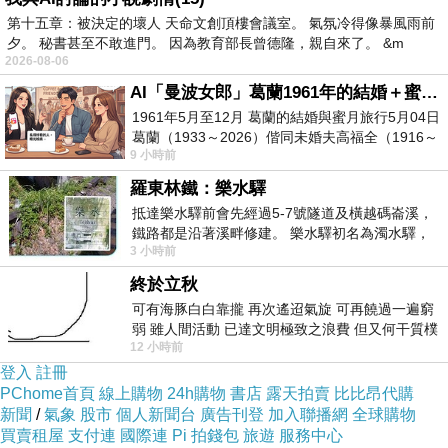
第十五章：被決定的壞人 天命文創頂樓會議室。 氣氛冷得像暴風雨前
許不只走 5 公里 慢慢欣賞風景 拍照
夕。 秘書甚至不敢進門。 因為教育部長曾德隆，親自來了。 &m
原因無它 只因峽谷風光實在太美
2026-08-06
正如同途中所遇的外國朋友 口中直呼 amazing !!
AI「曼波女郎」葛蘭1961年的結婚＋蜜月旅行 #戀上老電影 #葛蘭 #粟子
1961年5月至12月 葛蘭的結婚與蜜月旅行5月04日
葛蘭（1933～2026）偕同未婚夫高福全（1916～
9 小時前
2004）乘郵輪赴倫敦6月15日於英國倫敦St.S
羅東林鐵：樂水驛
抵達樂水驛前會先經過5-7號隧道及橫越碼崙溪，
鐵路都是沿著溪畔修建。 樂水驛初名為濁水驛，
3 小時前
但因與臺鐵集集線車站同名，於1953
終於立秋
可有海豚白白靠攏 再次遙迢氣旋 可再饒過一遍窮
弱 雖人間活動 已達文明極致之浪費 但又何干質樸
12 小時前
者 只能白白陪葬
登入
註冊
PChome首頁
線上購物
24h購物
書店
露天拍賣
比比昂代購
新聞
/
氣象
股市
個人新聞台
廣告刊登
加入聯播網
全球購物
買賣租屋
支付連
國際連
Pi 拍錢包
旅遊
服務中心