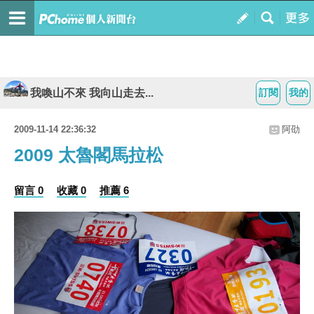
我喚山不來 我向山走去...
訂閱
我的
2009-11-14 22:36:32
阿劭
2009 太魯閣馬拉松
留言 0
收藏 0
推薦 6