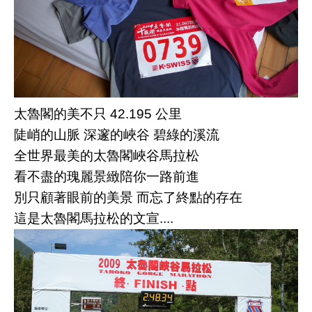
太魯閣的美不只 42.195 公里
陡峭的山脈 深邃的峽谷 碧綠的溪流
全世界最美的太魯閣峽谷馬拉松
看不盡的瑰麗景緻陪你一路前進
別只顧著眼前的美景 而忘了終點的存在
這是太魯閣馬拉松的文宣....