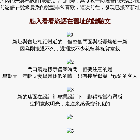
店內的夫妻檔設計師是從台北回鄉，與母親一同經營的美髮沙龍
前恣語在髮緣燙染的髮型非常喜歡，這次前往，發現已搬至新址
點入看看恣語在舊址的體驗文
新址與舊址相距蠻近的，但整個門面與感覺煥然一新
因為剛搬遷不久，還擺放不少花藍與祝賀盆栽
門口清楚標示營業時間，但要注意的是
星期天，年輕夫妻檔是休假的唷，只有接受母親已預約的客人
新的店面在設計師專業設計下，顯得相當有質感
空間寬敞明亮，走進來感覺蠻舒服的