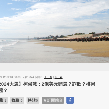
23-12-02 04:00:00| 人氣1,024| 回應0 |
上一篇
|
下一篇
2024大選】柯侯戰：2億美元賄選？詐欺？棋局
秘？
薦
收藏
轉貼
訂閱站台
1
0
0