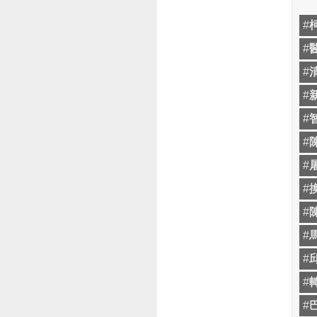
#
#
#
#
#
#
#
#
#
#
#
#
#