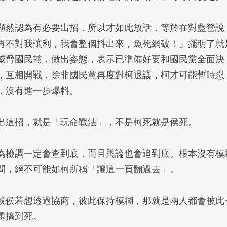
顯然認為有必要出招，所以才如此放話，等於在對藍營說
再不對我讓利，我會整個抖出來，魚死網破！」擺明了就
威脅國民黨，做出姿態，表示已準備好要和國民黨全面決
，互相開戰，除非國民黨再度對柯退讓，柯才可能暫時忍
，沒有進一步爆料。
出這招，就是「玩命戰法」，不是柯死就是侯死。
為檢調一定會查到底，而且輿論也會追到底。根本沒有模
間，絕不可能如柯所稱「讓這一頁翻過去」。
或侯若想透過協商，彼此保持模糊，那就是兩人都會被此
題搞到死。