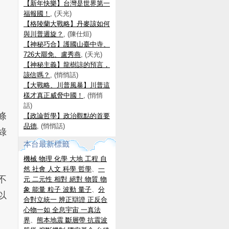
【新年快樂】台灣是世界第一
福報國！
, (天光)
【格陵蘭大戰略】丹麥該如何
與川普週旋？
, (陳仕烜)
【神秘巧合】護國山臺中寺、
726大罷免、盧秀燕
, (天光)
【神秘主義】龍樹諒的預言，
該信嗎？
, (悄悄話)
【大戰略、川普風暴】川普這
樣才真正威脅中國！
, (悄悄
話)
條
【政論哲學】政治觀點的首要
品德
, (悄悄話)
綠
本台最新標籤
機械 物理 化學 大地 工程 自
然 社會 人文 科學 哲學
、
一
不
元 二元性 相對 絕對 物質 物
象 能量 粒子 波動 量子
、
分
以
合對立統一 辨正辯證 正反合
心物一如 全息宇宙 一真法
界
、
熊本地震 斷層帶 抗震波