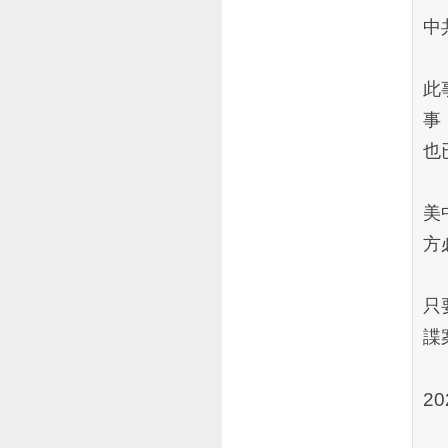
中
此
事
也
美
方
只
諜
20