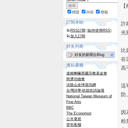
【
標題
內容
標籤
訂閱本站
詐
RSS訂閱
(
如何使用RSS
)
光
加入訂閱
好友列表
比
好友的新聞台Blog
在
連結書籤
高
達賴喇嘛西藏宗教基金會
慈濟功德會
法鼓山全球資訊網
這
台灣詩學‧吹鼓吹詩論壇
防
National Taiwan Meseum of
Fine Arts
BBC
因
The Economist
公共電視
粉
背包客棧