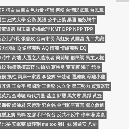
柯P 柯白 白目白色力量 柯黑 柯粉 台灣民眾黨 台民黨
醫生 紐約大學 公衛 英語 公平正義 巢運 無殼蝸牛
清流道德 周玉蔻 危機處理 KMT DPP NPP TPP
新台北市長 張善政 台南市長 高虹安 黃國昌 九二共識
智力測驗 IQ 逆境商數 AQ 情商 情緒商數 EQ
陳時中 高端 人選之人造浪者 簡莉穎 假民調 民主人權
屠殺 強摘活摘器官 法輪功 葛特曼 葉克膜 騙子 館長
換侯 換柱 兩岸一家親 李登輝 宋楚瑜 選總統 母雞小雞
陳其邁 王金平 韓國瑜 王世堅 朱立倫 第三勢力 買賣器官
馬英九 金溥聰 時代力量 基進 郭璽 馬文君 吳錚 黃捷
邱顯智 鍾沛君 宋楚瑜 郭台銘 金門和平宣言 獨立參選
轉型正義 民粹 左膠 和平保台 反共不反中 停車場 素食
巴比妥 安眠藥 鎮靜劑 me too 雞排妹 潘孟安 八卦