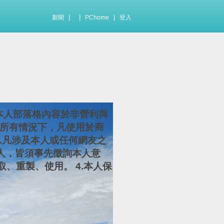
|
|
|
新聞
PChome
登入
本人部落格內容於非營利與
在所有情況下，凡使用於商
2.凡涉及本人或任何網友之
人，皆須事先徵詢本人意
、重製、使用。 4.本人保