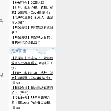
【神秘巧合】2026六四
【影評、觀影心得、感想、補
充】超限戰（Covid劇情片）
：
【馬失智風暴】金溥聰、蕭旭
是
岑大決鬥！
【川習會後】川賴對話真實目
的？
【川習會後】川普喊反台獨，
卻想和賴清德見面？
最新回應
【思電影】串流時代：電影院
還有必要存在嗎？
, (純純男子
漢)
【影評、觀影心得、感想、補
糊
充】超限戰（Covid劇情片）
,
(天光)
【川習會後】川賴對話真實目
的？
, (天光)
一
【美德時代】33元電鍋圖利
案：司法信心的危機與轉機
,
(天光)