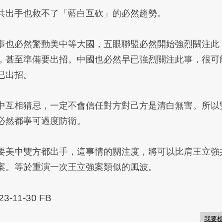
共出手也救不了「藍白互砍」的必然趨勢。
事也必然驚動美中等大國，五眼聯盟必然開始強烈關注此
，甚至準備要出招。中國也必然早已強烈關注此事，很可
已出招。
中互相猜忌，一定不會信任對方對己方是清白無害。所以
必然都寧可過度防衛。
要美中雙方都出手，這事情的關注度，將可以比肩王立強
案。等於重演一次王立強案類似的風波。
23-11-30 FB
我要