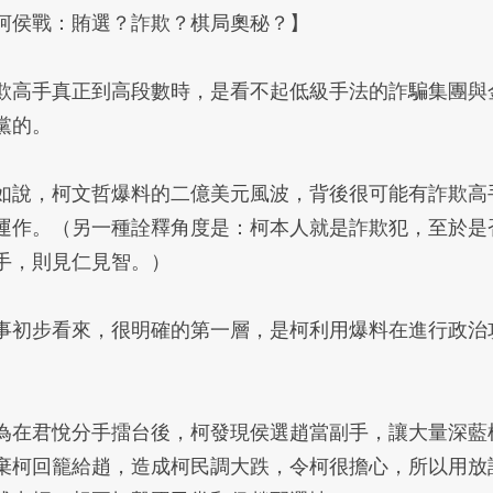
柯侯戰：賄選？詐欺？棋局奧秘？】
欺高手真正到高段數時，是看不起低級手法的詐騙集團與
黨的。
如說，柯文哲爆料的二億美元風波，背後很可能有詐欺高
運作。（另一種詮釋角度是：柯本人就是詐欺犯，至於是
手，則見仁見智。）
事初步看來，很明確的第一層，是柯利用爆料在進行政治
。
為在君悅分手擂台後，柯發現侯選趙當副手，讓大量深藍
棄柯回籠給趙，造成柯民調大跌，令柯很擔心，所以用放