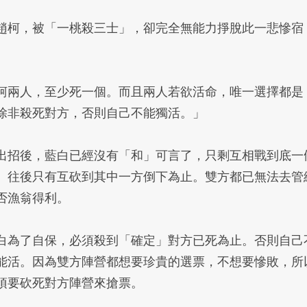
趙柯，被「一桃殺三士」，卻完全無能力掙脫此一悲慘宿
。
柯兩人，至少死一個。而且兩人若欲活命，唯一選擇都是
除非殺死對方，否則自己不能獨活。」
出招後，藍白已經沒有「和」可言了，只剩互相戰到底一
。往後只有互砍到其中一方倒下為止。雙方都已無法去管
否漁翁得利。
白為了自保，必須殺到「確定」對方已死為止。否則自己
能活。因為雙方陣營都想要珍貴的選票，不想要慘敗，所
須要砍死對方陣營來搶票。