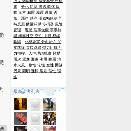
股災 熔斷機制 國安基金 台積
電
、
分化 切割 滲透 軟化 吸
收 涵容 減壓 減震 透風 透
氣
、
漲停 跌停 漲跌幅限制 即
時反應 價量關係 停損器 風險
管理
、
理體 理事無礙 事事無
能
礙 緣起性空 空性 中觀 易經
陰陽
、
化整為零 分而治之 間
接路線 直接路線 蠻力阻抗 巧
力槓桿
、
人性理想現實 難易
層次 遞進 漸進 漸層 斷層 地
雙
水火風
、
物性 法性 空性 因緣
因果 因明 邏輯 理則 理性 理
念
共
最新訪客列表
檢舉