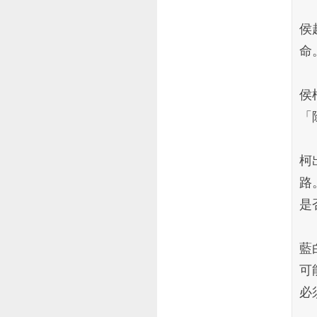
侯
命
侯
「
柯
路
是
藍
可
必