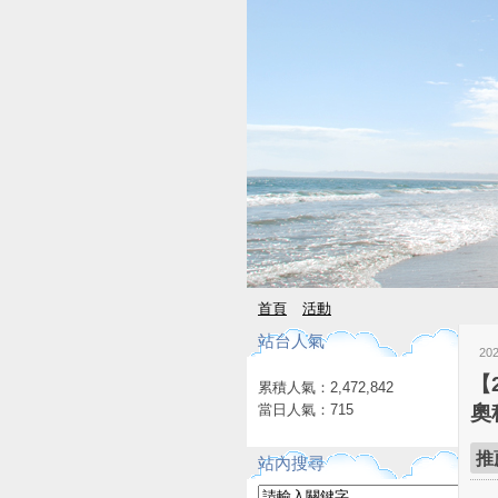
首頁
活動
站台人氣
20
【
累積人氣：
2,472,842
當日人氣：
715
奧
推
站內搜尋