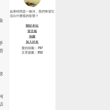
如果時間是一條河，我們希望它
流出什麼樣的歌聲？
金
關於本站
留言板
地圖
加入好友
手
愛的鼓勵：
797
否
文章篇數：
952
攻
柯
話