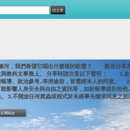
條河，我們希望它唱出什麼樣的歌聲？ 歡迎分享
益與教科文事務上。 分享時請注意以下聲明： 1.
體報導、政治參考..等用途前，皆需經本人的同意。 
可能影響人身安全與自由之資訊等，如欲報導或告知他
。 3.不開放任何爬蟲或程式於未經事先徵求同意之抓取
訂閱站台