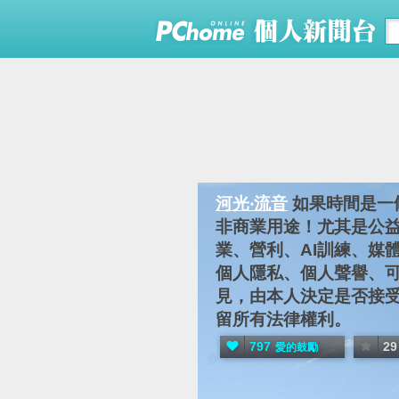
河光‧流音
如果時間是一
非商業用途！尤其是公
業、營利、AI訓練、媒
個人隱私、個人聲譽、
見，由本人決定是否接受
留所有法律權利。
797
29
愛的鼓勵