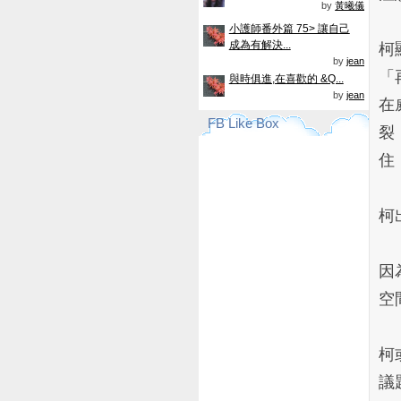
by
黃曦儀
小護師番外篇 75> 讓自己
成為有解決...
柯
by
jean
「
與時俱進,在喜歡的 &Q...
by
jean
在
FB Like Box
裂
住
柯
因
空
柯
議