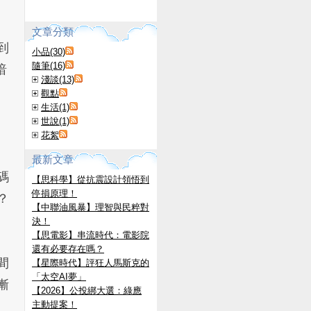
文章分類
到
小品(30)
隨筆(16)
暗
淺談(13)
觀點
生活(1)
世說(1)
花絮
最新文章
碼
【思科學】從抗震設計領悟到
停損原理！
？
【中聯油風暴】理智與民粹對
決！
【思電影】串流時代：電影院
還有必要存在嗎？
間
【星際時代】評狂人馬斯克的
「太空AI夢」
漸
【2026】公投綁大選：綠應
主動提案！