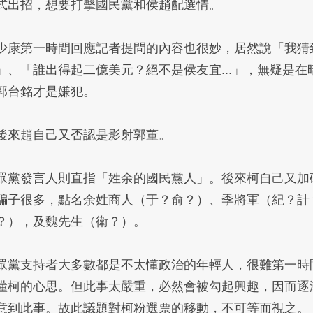
式出招，想要打擊國民黨和侯趙配選情。
少康第一時間回應記者提問的內容也很妙，居然說「我猜
」、「誰出得起二億美元？絕不是侯友宜...」，無疑是在
郭台銘才是嫌犯。
後來趙自己又否認是影射郭董。
眾黨發言人則直指「姓余的國民黨人」。後來柯自己又加
騙子很多，點名余姓商人（于？俞？）、季將軍（紀？計
？），及魏先生（衛？）。
眾黨支持者大多數都是不太懂政治的年輕人，很難第一時
懂柯的心思。但此事太嚴重，必然會被勾起興趣，因而逐
意到此事。故此議題對柯粉選票的移動，不可等而視之。