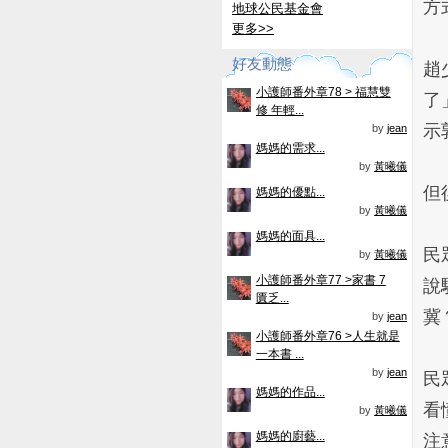
方
地球公民基金會
更多
>>
好友動態
趙
小護師番外章78 > 福慧雙
了
修 年輕...
示
by
jean
媽媽的需求...
by
黃曦儀
但
媽媽的優點...
by
黃曦儀
媽媽的面具...
民
by
黃曦儀
小護師番外章77 >家書 7
說
匱乏...
冀
by
jean
小護師番外章76 >人生就是
一本書 ...
by
jean
民
媽媽的作品...
看
by
黃曦儀
媽媽的廚藝...
注