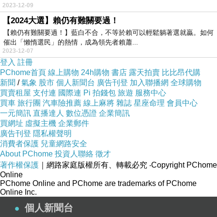
2023-12-09
【2024大選】賴仍有難關要過！
【賴仍有難關要過！】藍白不合，不等於賴可以輕鬆躺著選就贏。如何
催出「懶惰選民」的熱情，成為領先者賴蕭...
2023-12-07
登入
註冊
PChome首頁
線上購物
24h購物
書店
露天拍賣
比比昂代購
新聞
/
氣象
股市
個人新聞台
廣告刊登
加入聯播網
全球購物
買賣租屋
支付連
國際連
Pi 拍錢包
旅遊
服務中心
買車
旅行團
汽車險推薦
線上麻將
雜誌
星座命理
會員中心
一元簡訊
直播達人
數位憑證
企業簡訊
買網址
虛擬主機
企業郵件
廣告刊登
隱私權聲明
消費者保護
兒童網路安全
About PChome
投資人聯絡
徵才
著作權保護
｜網路家庭版權所有、轉載必究
‧Copyright PChome
Online
PChome Online and PChome are trademarks of PChome
Online Inc.
個人新聞台