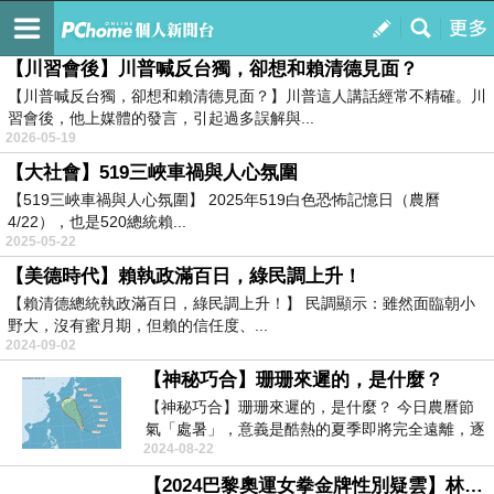
河光‧流音
訂閱
我的
【川習會後】川普喊反台獨，卻想和賴清德見面？
【川普喊反台獨，卻想和賴清德見面？】川普這人講話經常不精確。川
習會後，他上媒體的發言，引起過多誤解與...
2026-05-19
【大社會】519三峽車禍與人心氛圍
【519三峽車禍與人心氛圍】 2025年519白色恐怖記憶日（農曆
4/22），也是520總統賴...
2025-05-22
【美德時代】賴執政滿百日，綠民調上升！
【賴清德總統執政滿百日，綠民調上升！】 民調顯示：雖然面臨朝小
野大，沒有蜜月期，但賴的信任度、...
2024-09-02
【神秘巧合】珊珊來遲的，是什麼？
【神秘巧合】珊珊來遲的，是什麼？ 今日農曆節
氣「處暑」，意義是酷熱的夏季即將完全遠離，逐
2024-08-22
漸進入秋天了...
【2024巴黎奧運女拳金牌性別疑雲】林郁婷是男是女？