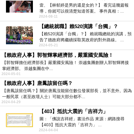
壹、【林郁婷是男的還是女的？】 看完這幾篇報
導，你就可以很清楚知道答案。 事件真相：...
2024-08-11
【總統就職】賴520演講「台獨」？
【賴520演講「台獨」？】 賴就職總統的演講，預
告了德政府將繼續採取英政府的對外路線。 ...
2024-05-21
【賴政府人事】郭智輝掌經濟部，嚴重國安風險！
【郭智輝擔任經濟部長】嚴重國安風險！ 崇越集團創辦人郭智輝將接
掌經濟部。 崇越集團在中...
2024-05-01
【賴政府人事】唐鳳該留任嗎？
【唐鳳該留任嗎？】關於唐鳳沒能留任數位發展部長，並不意外。因為
一般民眾（甚至政壇人士）可能大部分都不...
2024-04-29
【403】抵抗大震的「吉祥力」
圖：「佛說吉祥經」書法作品 來源：網路搜尋
【403】抵抗大震的「吉祥力」 ...
2024-04-04