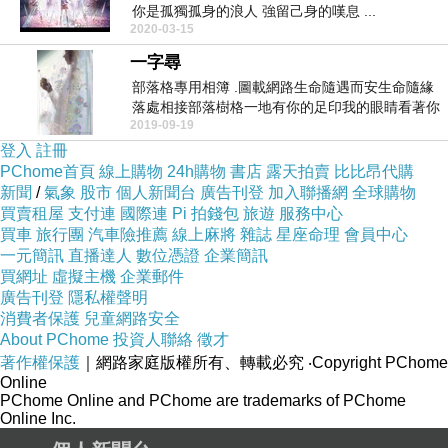
你是孤獨孤身的浪人 強留己身的嘆息 ...
2020-03-15
一字尋
部落格專用相簿 .圖載網路生命隨遇而安生命隨緣
落處相接部落樹格一地有你的足印我的眼睛看著你
2019-09-19
唸著你的生...
登入
註冊
PChome首頁
線上購物
24h購物
書店
露天拍賣
比比昂代購
新聞
/
氣象
股市
個人新聞台
廣告刊登
加入聯播網
全球購物
買賣租屋
支付連
國際連
Pi 拍錢包
旅遊
服務中心
買車
旅行團
汽車險推薦
線上麻將
雜誌
星座命理
會員中心
一元簡訊
直播達人
數位憑證
企業簡訊
買網址
虛擬主機
企業郵件
廣告刊登
隱私權聲明
消費者保護
兒童網路安全
About PChome
投資人聯絡
徵才
著作權保護
｜網路家庭版權所有、轉載必究
‧Copyright PChome
Online
PChome Online and PChome are trademarks of PChome
Online Inc.