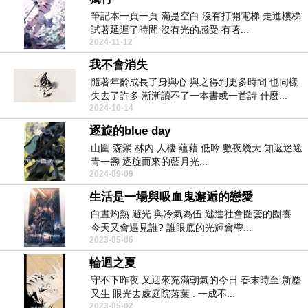
筆記本一頁一頁 滿是空白 沒有打開電梯 走進樓梯
試著延遲了時間 沒有光的感受 有著...
2024-11-12
我不會消失
隨著年齡成長了身與心 與之得到更多時間 也同樣
失去了許多 漸漸讀不了一本書或一首詩 什麼...
2024-10-14
逐旋的blue day
山圍 森聚 林內 人棲 蘊藉 低吟 數夜幾天 知返迷途
青一盞 逐旋而來的藍月光...
2024-09-09
生活是一場與吸血鬼邂逅的戀愛
白晝灼熱 避光 與冷氣為伍 逃進社會圈套的圈養
今天又會遇見誰? 誰眼底的光輝會帶...
2023-05-06
輪迴之夏
守不下昨夜 又迎來充滿朝氣的今日 春末時至 新塵
又生 眼光去處庭院落葉 . 一成不...
2023-05-02