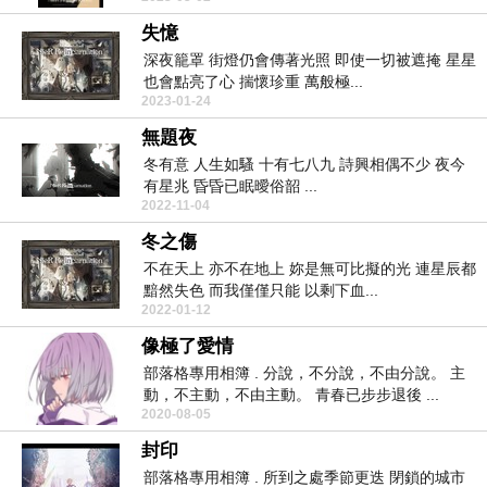
失憶
深夜籠罩 街燈仍會傳著光照 即使一切被遮掩 星星
也會點亮了心 揣懷珍重 萬般極...
2023-01-24
無題夜
冬有意 人生如騷 十有七八九 詩興相偶不少 夜今
有星兆 昏昏已眠曖俗韶 ...
2022-11-04
冬之傷
不在天上 亦不在地上 妳是無可比擬的光 連星辰都
黯然失色 而我僅僅只能 以剩下血...
2022-01-12
像極了愛情
部落格專用相簿 . 分說，不分說，不由分說。 主
動，不主動，不由主動。 青春已步步退後 ...
2020-08-05
封印
部落格專用相簿 . 所到之處季節更迭 閉鎖的城市