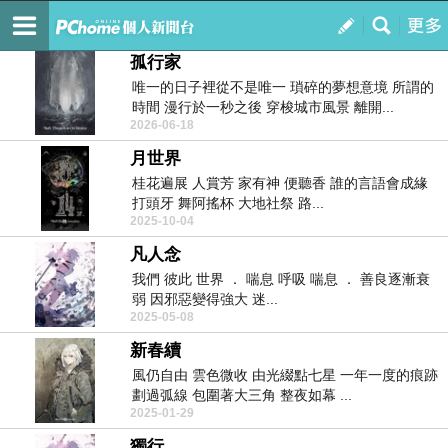
循環 - 永劫墜世
訂閱
我的
孤行家
唯一的日子裡從不是唯一 瑣碎的夢想意境 所謂的
時間 漫行於一秒之後 穿梭城市風景 離開...
2026-06-18
月世界
桂花遍展 人賞芳 家有神 便聽香 誰的言語會成緣
打頭牙 舞阿搖杯 大地社祭 路...
2025-10-04
凡人念
我們 彼此 世界 ． 喘息 呼吸 喘息 ． 善良逐漸衰
弱 因邪惡變得強大 迷...
2025-05-08
新春續
風仍自由 雲色微收 由光綴點七星 一年一度的痕跡
劃過弧線 包圍著大三角 整夜如幕 ...
2025-01-29
獨行