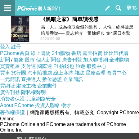
循環 - 永劫墜世
訂閱
我的
《黑暗之家》簡單讀後感
當「人」成為換取金錢的道具， 人性，終將被黑
暗所吞噬── 貴志祐介 驚悚經典 第4屆日本驚
2024-09-08
悚...
登入
註冊
PChome首頁
線上購物
24h購物
書店
露天拍賣
比比昂代購
新聞
/
氣象
股市
個人新聞台
廣告刊登
加入聯播網
全球購物
買賣租屋
支付連
國際連
Pi 拍錢包
旅遊
服務中心
買車
旅行團
汽車險推薦
線上麻將
雜誌
星座命理
會員中心
一元簡訊
直播達人
數位憑證
企業簡訊
買網址
虛擬主機
企業郵件
廣告刊登
隱私權聲明
消費者保護
兒童網路安全
About PChome
投資人聯絡
徵才
著作權保護
｜網路家庭版權所有、轉載必究
‧Copyright PChome
Online
PChome Online and PChome are trademarks of PChome
Online Inc.