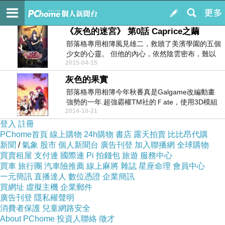
循環 - 永劫墜世
訂閱
我的
《灰色的迷宮》 第0話 Caprice之繭
部落格專用相簿風見雄二，救贖了美濱學園的五個
少女的心靈。 但他的內心，依然陰雲密布，難以
2015-04-15
解脫。 當雄...
灰色的果實
部落格專用相簿今年秋番真是Galgame改編動畫
強勢的一年.超強霸權TM社的Ｆate，使用3D模組
2014-10-21
製...
登入
註冊
PChome首頁
線上購物
24h購物
書店
露天拍賣
比比昂代購
新聞
/
氣象
股市
個人新聞台
廣告刊登
加入聯播網
全球購物
買賣租屋
支付連
國際連
Pi 拍錢包
旅遊
服務中心
買車
旅行團
汽車險推薦
線上麻將
雜誌
星座命理
會員中心
一元簡訊
直播達人
數位憑證
企業簡訊
買網址
虛擬主機
企業郵件
廣告刊登
隱私權聲明
消費者保護
兒童網路安全
About PChome
投資人聯絡
徵才