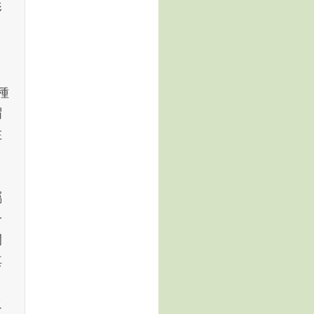
影
：
種
謂
在
：
屬
一
間
其
之