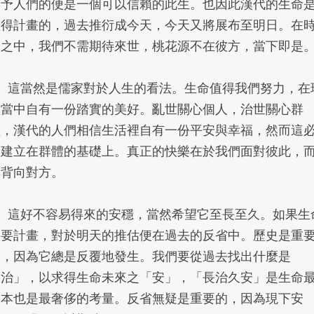
給予人們的便是一個可以信賴的此生。也因此漢代的生命
值得計畫的，過去推衍成今天，今天又將展布至明日。在
間之中，我們不需期待來世，桃花源不在彼方，當下即是
3、這當然是儒家對於人生的看法。生命值得我們努力，在
世當中自有一份踏實的美好。亂世關心個人，治世關心群
體，漢代的人們相信生活裡自有一份平安與幸福，然而這
須建立在群體的基礎上。真正的快樂在於我們面對彼此，
非背向對方。
4、這好不容易得來的安穩，當然希望它至長至久。如果生
需要計畫，對於明天的推估便在過去的反省中。歷史是重
的，因為它總是反覆地發生。我們要從過去找出什麼是
「治」，以求得生命未來之「安」，「長治久安」是生命
基本也是最奢侈的考量。反省無疑是重要的，因為現下安