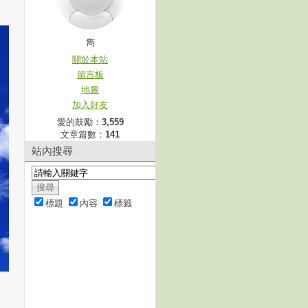
雋
關於本站
留言板
地圖
加入好友
愛的鼓勵：
3,559
文章篇數：
141
站內搜尋
標題
內容
標籤