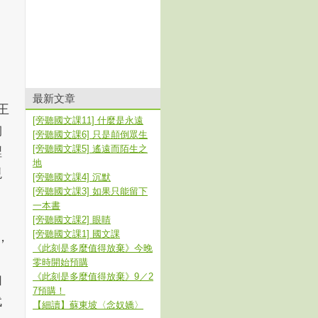
最新文章
王
[旁聽國文課11] 什麼是永遠
陶
[旁聽國文課6] 只是顛倒眾生
[旁聽國文課5] 遙遠而陌生之
裡
地
現
[旁聽國文課4] 沉默
[旁聽國文課3] 如果只能留下
一本書
[旁聽國文課2] 眼睛
[旁聽國文課1] 國文課
，
《此刻是多麼值得放棄》今晚
，
零時開始預購
《此刻是多麼值得放棄》9／2
如
7預購！
代
【細讀】蘇東坡〈念奴嬌〉