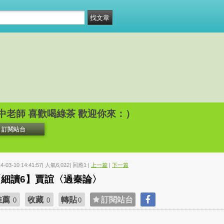
中老師 喜歡喝綠茶 歡迎你來：）
訂閱站台
14-03-10 14:41:57| 人氣6,022| 回應1 |
上一篇
|
下一篇
【細讀6】賈誼〈過秦論〉
推薦
收藏
轉貼
訂閱站台
0
0
0