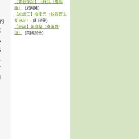
【電影筆記】北野武《奏鳴
曲》
, (威爾剛)
【細讀三】柳宗元〈始得西山
的
宴遊記〉
, (壯陽藥)
【細讀】黃庭堅〈寄黃幾
漢
復〉
, (美國黑金)
氣
代
之
對
的