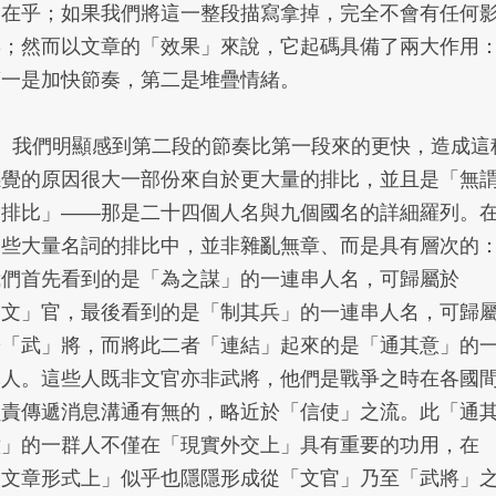
不在乎；如果我們將這一整段描寫拿掉，完全不會有任何
響；然而以文章的「效果」來說，它起碼具備了兩大作用
第一是加快節奏，第二是堆疊情緒。
3、我們明顯感到第二段的節奏比第一段來的更快，造成這
感覺的原因很大一部份來自於更大量的排比，並且是「無
的排比」——那是二十四個人名與九個國名的詳細羅列。
這些大量名詞的排比中，並非雜亂無章、而是具有層次的
我們首先看到的是「為之謀」的一連串人名，可歸屬於
「文」官，最後看到的是「制其兵」的一連串人名，可歸
於「武」將，而將此二者「連結」起來的是「通其意」的
批人。這些人既非文官亦非武將，他們是戰爭之時在各國
負責傳遞消息溝通有無的，略近於「信使」之流。此「通
意」的一群人不僅在「現實外交上」具有重要的功用，在
「文章形式上」似乎也隱隱形成從「文官」乃至「武將」