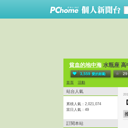
貧血的地中海
水瓶座 高
3,559
29
愛的鼓勵
首頁
活動
站台人氣
20
累積人氣：
2,021,074
當日人氣：
49
訂閱本站