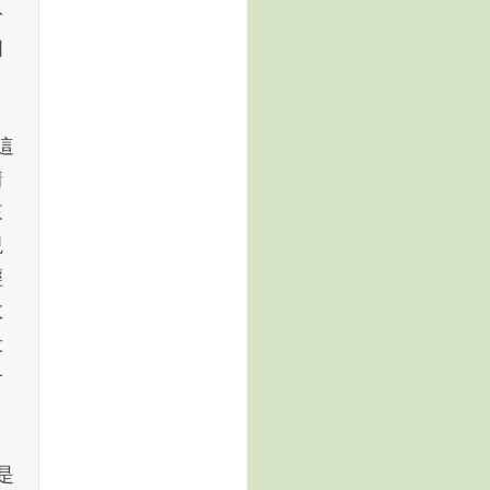
於
個
這
情
來
現
輕
敢
段
子
是