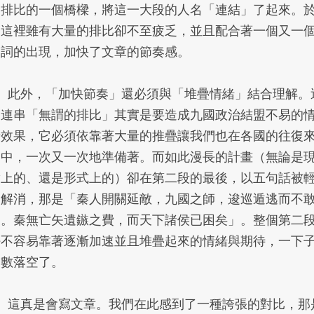
間排比的一個橋樑，將這一大段的人名「連結」了起來。
是這裡雖有大量的排比卻不至疲乏，並且配合著一個又一
名詞的出現，加快了文章的節奏感。
4、此外，「加快節奏」還必須與「堆疊情緒」結合理解。
一連串「無謂的排比」其實是要造成九國政治結盟不易的
緒效果，它必須依靠著大量的推疊讓我們也在各國的往復
回中，一次又一次地準備著。而如此漫長的計畫（無論是
實上的、還是形式上的）卻在第二段的最後，以五句話被
易解消，那是「秦人開關延敵，九國之師，逡巡遁逃而不
進。秦無亡矢遺鏃之費，而天下諸侯已困矣」。整個第二
好不容易靠著逐漸加速並且堆疊起來的情緒與期待，一下
全數落空了。
5、這真是會寫文章。我們在此感到了一種誇張的對比，那