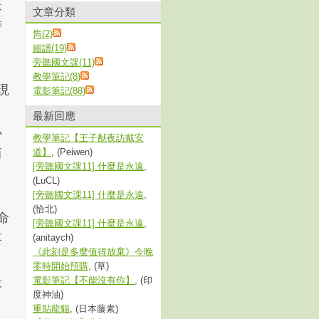
是
文章分類
時
雋(2)
。
細讀(19)
旁聽國文課(11)
教學筆記(8)
現
電影筆記(88)
最新回應
必
教學筆記【王子猷夜訪戴安
而
道】
, (Peiwen)
[旁聽國文課11] 什麼是永遠
,
(LuCL)
[旁聽國文課11] 什麼是永遠
,
(恰北)
命
[旁聽國文課11] 什麼是永遠
,
要
(anitaych)
《此刻是多麼值得放棄》今晚
零時開始預購
, (草)
最
電影筆記【不能沒有你】
, (印
度神油)
重貼龍貓
, (日本藤素)