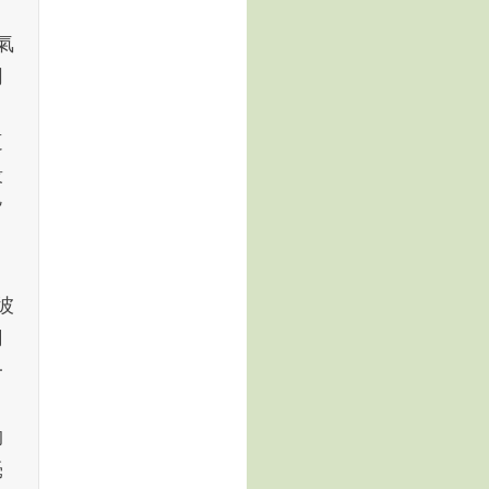
氣
同
這
段
皆
彼
用
一
物
毫