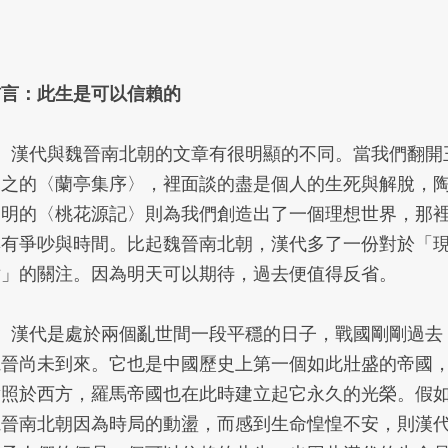
前言：此生是可以信賴的
1、漢代與魏晉南北朝的文章有很明顯的不同。當我們翻開
羲之的〈蘭亭集序〉，裡面談的盡是個人的生死與解脫，
淵明的〈桃花源記〉則為我們創造出了一個理想世界，那
無有爭吵與時間。比起魏晉南北朝，漢代多了一份對於「
世」的關注。因為明天可以期待，過去便值得反省。
2、漢代是處於兩個亂世間一段平穩的日子，戰國剛剛過去
魏晉尚未到來。它也是中國歷史上第一個如此壯盛的帝國
對照於西方，羅馬帝國也在此時建立起它永久的光榮。假
魏晉南北朝因為時局的動盪，而感到生命惶惶不安，則漢