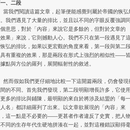
第一、二段
1、當我們閱讀這篇文章，起筆便能感覺到屬於帝國的恢弘
勢。我們遇見了大量的排比，並且以不同的字眼反覆強調
一個意思，對於「內容」來說它是多餘的，但對於文章的
「效果」來說，它則撼動人心。我們不只在第一段遇見了
種恢弘的排比，如果以更宏觀的角度來看，第一段與第二
也具有重複的效果，那是兩段在形式上強烈的相似性——
以據點與方位的羅列，展開輻射性的敘述。
2、然而假如我們更仔細地比較一下這開篇兩段，仍會發現
此間的不同。首先我們發現，第二段明顯增長許多，它使
了更多的排比與鋪陳，最明顯的來自於將涉及結盟的「每
個人名」都詳細羅列了出來。以文章欲展現的「內容」來
說，這一點是不必要的——更甚者作者違反了史實，把人
間不同的生存年代生硬地拼湊在一起，並對這種錯誤顯得