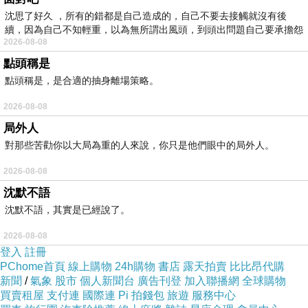
沈思了好久 ，所有的錯都是自己造成的，自己不要去接觸就沒有後
這還真不好說，因為
進口貨物只要辦理海關手續後就可以
續，因為自己不知輕重，以為無所謂出風頭，到頭出問題自己要承擔怨
進入美國本土了，加上
主要流程及需要注意的事項在
美國
2026-08-08
不
美國海關及邊境保衛局（cbp）網站
上都有說的很清楚了，
點頭稱是
點頭稱是，是合適的抽身離場策略。
問題是真正美國報關行或是個人在進行美國海關報關時可
不像是網路上的教學那麼簡單，那麼比較常見到的問題有
2026-08-08
那些呢？
局外人
對那些苦勸你以大局為重的人來說，你只是他們眼中的局外人。
首先就是別忘了在
每個產品或是物品的外箱上貼「原產地
標籤」這是因為美國政府為了
防止中國產品繞道台灣變成
2026-08-08
「洗產地」
違規方式轉運到美國。
沈默不語
沈默不語，其實是已經說了。
再來就是要將
產品或是物品文件要準備齊全
不要瞞報和低
報，像是
清關發票
（
invoice）、裝箱清單（Packing List）
2026-08-08
登入
註冊
等海關報關所需資料，美國政府對於進出口是友善的，前
PChome首頁
線上購物
24h購物
書店
露天拍賣
比比昂代購
提是不要欺騙或是違法，當然還有很多需要注意的地方就
新聞
/
氣象
股市
個人新聞台
廣告刊登
加入聯播網
全球購物
買賣租屋
不一一來介紹，如果有需要Ship2TW來協助美國報關或是
支付連
國際連
Pi 拍錢包
旅遊
服務中心