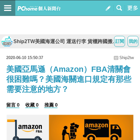
Ship2TW美國海運公司 運送行李 貨櫃跨國搬家 代購大型物品回台灣
訂閱
我的
2020-06-10 15:50:37
Ship2tw
美國亞馬遜（Amazon）FBA清關會
很困難嗎？美國海關進口規定有那些
需要注意的地方？
留言 0
收藏 0
推薦 0