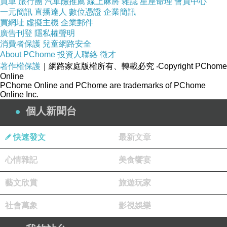
買車
旅行團
汽車險推薦
線上麻將
雜誌
星座命理
會員中心
需要海運諮詢，歡迎
聯絡
Ship2TW！
！
一元簡訊
直播達人
數位憑證
企業簡訊
手機觀看的朋友可以直接點下圖加LINE好友
買網址
虛擬主機
企業郵件
廣告刊登
隱私權聲明
電腦版網友掃描下面QR條碼加入Ship2TW Line直接詢問
消費者保護
兒童網路安全
About PChome
投資人聯絡
徵才
著作權保護
｜網路家庭版權所有、轉載必究
‧Copyright PChome
Online
PChome Online and PChome are trademarks of PChome
Online Inc.
個人新聞台
快速發文
最新文章
心情雜記
美食饗宴
藝文欣賞
旅遊玩家
社會萬象
影視娛樂