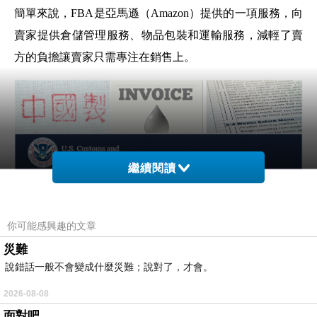
簡單來說，FBA是
亞馬遜（Amazon）
提供的一項服務，
向
賣家提供
倉儲管理服務、物品
包裝
和運輸服務，
減輕了賣
方的負擔
讓賣家只需專注在銷售上。
繼續閱讀
你可能感興趣的文章
災難
說錯話一般不會變成什麼災難；說對了，才會。
2026-08-08
美國海關報關清關簡不簡單呢？
面對吧