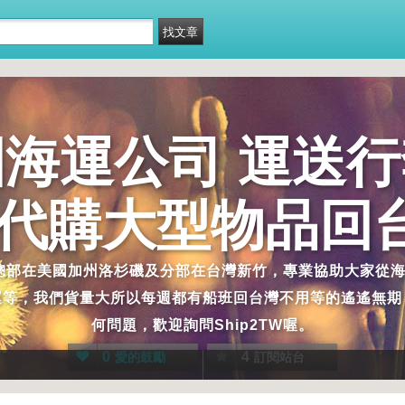
美國海運公司 運送
 代購大型物品回
司，總部在美國加州洛杉磯及分部在台灣新竹，專業協助大家從
等，我們貨量大所以每週都有船班回台灣不用等的遙遙無期，海
何問題，歡迎詢問Ship2TW喔。
0
4
愛的鼓勵
訂閱站台