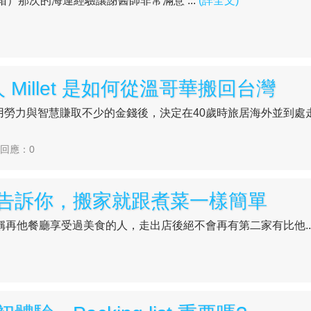
）那次的海運經驗讓謝醫師非常滿意 ...
(詳全文)
Millet 是如何從溫哥華搬回台灣
 再年輕時用勞力與智慧賺取不少的金錢後，決定在40歲時旅居海外並到
| 回應：0
告訴你，搬家就跟煮菜一樣簡單
聲稱再他餐廳享受過美食的人，走出店後絕不會再有第二家有比他..