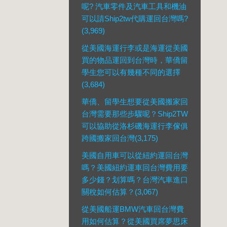
呢? 汽車零件及汽車工具和機油
可以請Ship2tw代購運回台灣嗎?
(3,969)
從美國海運行李或是海運從美國
買的物品運回到台灣時，華僑留
學生您可以有幾種不同的選擇
(3,684)
華僑、留學生想要從美國搬家回
台灣需要那些步驟呢？Ship2TW
可以協助從洛杉磯海運行李傢俱
跨國搬家回台灣(3,175)
美國自用車可以從紐約運回台灣
嗎？美國紐約運車回台灣費用要
多少錢？划算嗎？台灣汽車進口
關稅如何估算？(3,067)
從美國船運BMW汽車回台灣費
用如何估算？從美國買席夢思床