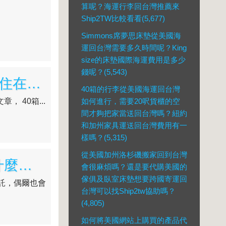
算呢？海運行李回台灣推薦來
Ship2TW比較看看(5,677)
Simmons席夢思床墊從美國海
運回台灣需要多久時間呢？King
size的床墊國際海運費用是多少
錢呢？(5,543)
不止在加州，SHIP2TW連伊利諾州都有提供服務唷~~住在芝加哥的陳先生有海運行李回台的需求，找上SHIP2TW協助
40箱的行李從美國海運回台灣
 40箱...
如何進行，需要20呎貨櫃的空
間才夠把家當送回台灣嗎？紐約
和加州家具運送回台灣費用有一
樣嗎？(5,315)
從美國加州洛杉磯搬家回到台灣
美國海運回台灣，從美國加州運大型行李回台灣需要什麼文件呢?美國搬家回台灣流程說明
會很麻煩嗎？還是要代購美國的
傢俱及臥室床墊想要跨國寄運回
委託，偶爾也會
台灣可以找Ship2tw協助嗎？
(4,805)
如何將美國網站上購買的產品代