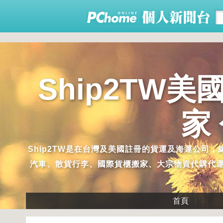
Ship2TW
家
Ship2TW是在台灣及美國註冊的貨運及海運公
汽車、散貨行李、國際貨櫃搬家、大宗物資代購代運
首頁