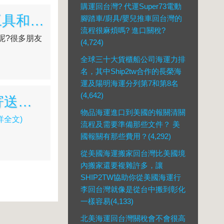
購運回台灣? 代運Super73電動
北美海運回台灣關稅會不會很高呢? 汽車零件及汽車工具和機油可以請Ship2tw代購運回台灣嗎?
腳踏車/廚具/嬰兒推車回台灣的
流程很麻煩嗎? 進口關稅?
呢?很多朋友
(4,724)
全球三十大貨櫃船公司海運力排
名，其中Ship2tw合作的長榮海
運及陽明海運分列第7和第8名
(4,642)
客戶們推薦的北美國際海運公司，服務項目包含跨國寄送汽車、貨運私人後送行李、貨櫃搬家、跨國代購..等船運服務
物品海運進口到美國的報關清關
詳全文)
流程及需要準備那些文件？ 美
國報關有那些費用？(4,292)
從美國海運搬家回台灣比美國境
內搬家還要複雜許多，讓
SHIP2TW協助你從美國海運行
李回台灣就像是從台中搬到彰化
一樣容易(4,133)
北美海運回台灣關稅會不會很高