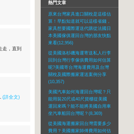
熱門文章
原來台灣家具進口關稅是這樣估
算！早點知道就可以這樣省錢，
家具想要國際運送代購從法國日
本美國傢俱運回台灣的朋友快點
來看(12,956)
處走走，直到
從美國洛杉磯海運寄送私人行李
回到台灣行李傢俱費用如何估算
呢?美國寄台灣海運費用及台灣
關稅及國際搬家運送案例分享
(10,357)
美國汽車如何海運回台灣呢？只
.
(詳全文)
能用裝20尺或40尺貨櫃從美國
運回來嗎？能不能將美國自用車
坐汽車船回台灣呢？(8,369)
從美國海運搬家回台灣需要多少
費用？美國搬家師傅費用如何估