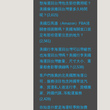
墊海運回台灣包含那些費用呢？
美國傢俱搬回台灣要多久時間
呢？(2,615)
美國亞馬遜（Amazon）FBA清
關會很困難嗎？美國海關進口規
定有那些需要注意的地方？
(2,561)
美國行李海運回台灣可以帶籬笆
也海運回台灣嗎？美國行李美國
海運回台灣數量、尺寸大小、重
量都會影響價錢嗎？(2,538)
客戶們推薦的北美國際海運公
司，服務項目包含跨國寄送汽
車、貨運私人後送行李、貨櫃搬
家、跨國代購..等船運服務
(2,428)
你知道什麼是海運旺季附加費