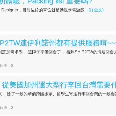
Packing list 重要嗎?
 Designer，目前位於的單位就是動視暴雪遊戲...
(詳全文)
加哥求學， 這陣子準備回台了， 看到SHIP2TW的海運回台文章，
| 回應：0
家公司，除了一般的華僑跨國搬家、留學生寄送行李回台灣的一般
| 回應：0