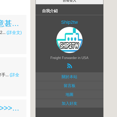
自我介紹
美國寄送到台灣最便宜的方式是甚麼呢? 打包要運送的貨品時要注意甚麼呢? 如何省錢又安全呢?
Ship2tw
..
(詳全文)
Freight Forwarder in USA
...
(詳全
關於本站
留言板
地圖
加入好友
SHIP2TW 完成多年心願 Rhodes Jazz風復古電鋼琴將它從 紐澤西>>>空運回台南