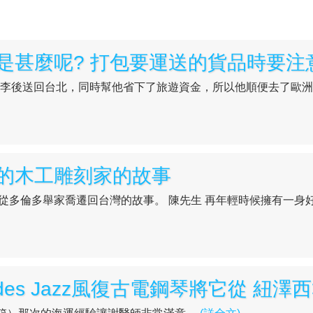
行李後送回台北，同時幫他省下了旅遊資金，所以他順便去了歐洲2.
的木工雕刻家的故事
多倫多舉家喬遷回台灣的故事。 陳先生 再年輕時候擁有一身好手