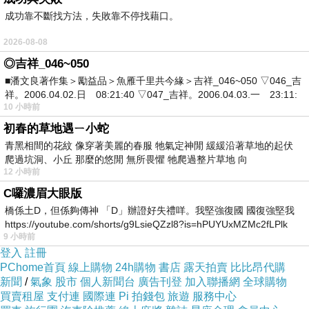
成功靠不斷找方法，失敗靠不停找藉口。
2026-08-08
◎吉祥_046~050
■潘文良著作集＞勵益品＞魚雁千里共今緣＞吉祥_046~050 ▽046_吉
祥。2006.04.02.日 08:21:40 ▽047_吉祥。2006.04.03.一 23:11:
10 小時前
初春的草地遇ㄧ小蛇
青黑相間的花紋 像穿著美麗的春服 牠氣定神閒 緩緩沿著草地的起伏
紐約汽車出口到台灣需要多少時間呢？
爬過坑洞、小丘 那麼的悠閒 無所畏懼 牠爬過整片草地 向
一般來說從紐約出口的汽車會經過大西洋和印度
12 小時前
洋和南海才會到台灣這段海運時間需要4-5個星期
C囉濃眉大眼版
左右的時間，部分船隻經過大陸或馬來西亞後才
橋係土D，但係夠傳神 「D」辦證好失禮咩。我堅強復國 國復強堅我
https://youtube.com/shorts/g9LsieQZzl8?is=hPUYUxMZMc2fLPlk
會到台灣，加上從美國紐約出口到台灣的海運船
9 小時前
班不像從美國西岸洛杉磯的海運船班那麼多，如
登入
註冊
PChome首頁
線上購物
24h購物
書店
露天拍賣
比比昂代購
果從紐約出口到台灣的汽車沒有提早預訂，那麼
新聞
/
氣象
股市
個人新聞台
廣告刊登
加入聯播網
全球購物
等待幾星期時間算是很常見的，沒有提前預約海
買賣租屋
支付連
國際連
Pi 拍錢包
旅遊
服務中心