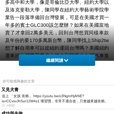
多高中和大學，像是哥倫比亞大學、紐約大學以
及洛克斐勒大學，陳同學在紐約大學藝術學院學
業告一段落準備回台灣發展，可是在美國才買一
年多的賓士GLC300該怎麼辦？如果在美國當地
賣了才拿回2萬多美元，回到台灣想買同樣車款
及年份的要170多萬新台幣，陳同學找上Ship2tw
想了解自用車可以從紐約運回台灣嗎？美國紐約
運車回台灣費用要多少錢？划算嗎？台灣汽車進
繼續閱讀
口關稅如何估算？美國紐約汽車海運回台灣流程
有哪些？
如果你也有美國汽車海運回台灣相關問
題可以直接聯絡Ship2tw喔
。
你可能感興趣的文章
又見犬青
送上 「女孩 依賴」 https://youtu.be/o3NgmHjAHiE?
is=CCvsvJhSur12W4s1 壞習慣，非常不適合改，只會越來越依賴。
19 小時前
我害怕的
成功與失敗