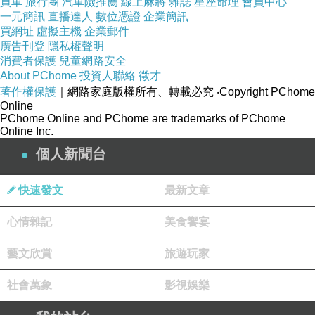
買車
旅行團
汽車險推薦
線上麻將
雜誌
星座命理
會員中心
運船班會產生另一個問題就是倉租費用，美國出
一元簡訊
直播達人
數位憑證
企業簡訊
口倉庫等待時間是按天在計算倉租費用的，如果
買網址
虛擬主機
企業郵件
在出口倉庫等了幾個星期那倉租費用一定很可
廣告刊登
隱私權聲明
消費者保護
兒童網路安全
觀！
About PChome
投資人聯絡
徵才
Ship2tw在收到您需要海運汽車回台灣就會安排
著作權保護
｜網路家庭版權所有、轉載必究
‧Copyright PChome
Online
提前預約海運船班讓您的汽車可以用最短的時間
PChome Online and PChome are trademarks of PChome
海運回到台灣來。
Online Inc.
上圖為Ship2tw協助從美國海運回台灣2017
個人新聞台
BENZ GLC300台灣進口報單，台灣汽車進口關
快速發文
最新文章
稅估算很複雜，除了要考量車款、汽車的里程
數、汽車的折舊等，台灣汽車進口關稅佔了美國
心情雜記
美食饗宴
汽車海運回台灣當中很大的一筆支出，通常是車
藝文欣賞
旅遊玩家
價的55%-60%，如果這台賓士 GLC300汽車車
價為2萬美金那台灣汽車關稅大約需要將近40萬
社會萬象
影視娛樂
新台幣。