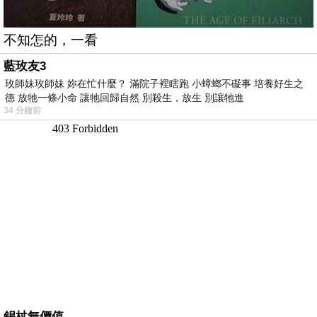
不知怎的，一看
藍玫友3
玫師妹玫師妹 妳在忙什麼？ 滿院子裡瞎跑 小蟑螂不礙事 培養好生之
德 放牠一條小命 讓牠回歸自然 別殺生，放生 別讓牠進
34 分鐘前
錫杖無價值