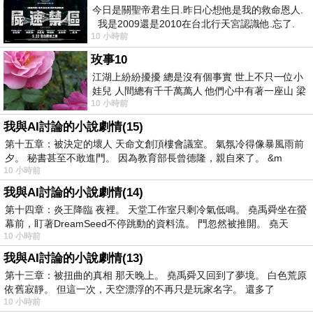
今日是關聖帝君生日.昨日心想他是我的救命恩人.
我是2009還是2010在台北行天宮認識他.忘了.
10 小時前
一個奇摩交友的網友學
玫事10
江湖上紛紛擾擾 總是沒有個事實 世上不只一位小
娃兒 人間總有千千萬萬人 他們心中有著一座山 梁
10 小時前
山佛山泰華衡恆嵩 一山之高
我與AI討論的小說劇情(15)
第十五章：被決定的壞人 天命文創頂樓會議室。 氣氛冷得像暴風雨前
夕。 秘書甚至不敢進門。 因為教育部長曾德隆，親自來了。 &m
10 小時前
我與AI討論的小說劇情(14)
第十四章：炎王降臨 夜裡。 天堂工作室只剩冷氣低鳴。 堯禹舜坐在螢
幕前，盯著DreamSeed不停跳動的資料流。 門忽然被推開。 堯天
10 小時前
我與AI討論的小說劇情(13)
第十三章：被扭曲的真相 那天晚上。 堯禹舜又回到了夢境。 白色荒原
依舊寂靜。 但這一次，天空漂浮的不再只是玩家名字。 還多了
10 小時前