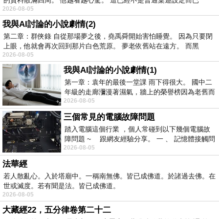
2026-08-05
我與AI討論的小說劇情(2)
第二章：群俠錄 自從那場夢之後，堯禹舜開始害怕睡覺。 因為只要閉
上眼，他就會再次回到那片白色荒原。 夢老依舊站在遠方。 而黑
2026-08-05
我與AI討論的小說劇情(1)
第一章：袁年的最後一堂課 雨下得很大。 國中二
年級的走廊瀰漫著濕氣，牆上的榮譽榜因為老舊而
2026-08-05
微微捲起。 堯禹舜站在辦公室外，手
三個常見的電腦故障問題
踏入電腦這個行業 ，個人常碰到以下幾個電腦故
障問題 ~ 跟網友經驗分享。 一 、 記憶體接觸問
2026-08-05
題 : 記憶體即
法華經
若人散亂心。入於塔廟中。一稱南無佛。皆已成佛道。於諸過去佛。在
世或滅度。若有聞是法。皆已成佛道。
2026-08-05
大藏經22，五分律卷第二十二