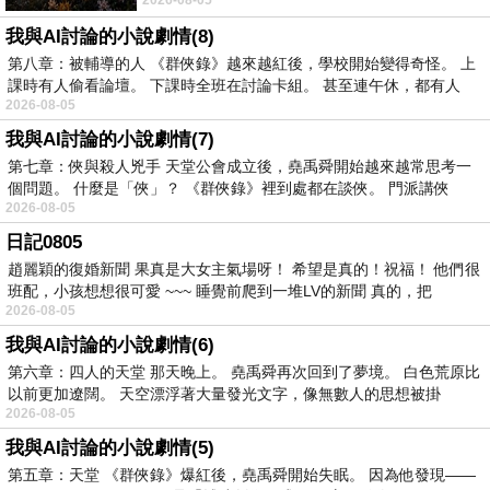
夏日最後一瓣玫瑰， 讓
我與AI討論的小說劇情(8)
第八章：被輔導的人 《群俠錄》越來越紅後，學校開始變得奇怪。 上
課時有人偷看論壇。 下課時全班在討論卡組。 甚至連午休，都有人
2026-08-05
我與AI討論的小說劇情(7)
第七章：俠與殺人兇手 天堂公會成立後，堯禹舜開始越來越常思考一
個問題。 什麼是「俠」？ 《群俠錄》裡到處都在談俠。 門派講俠
2026-08-05
日記0805
趙麗穎的復婚新聞 果真是大女主氣場呀！ 希望是真的！祝福！ 他們很
班配，小孩想想很可愛 ~~~ 睡覺前爬到一堆LV的新聞 真的，把
2026-08-05
我與AI討論的小說劇情(6)
第六章：四人的天堂 那天晚上。 堯禹舜再次回到了夢境。 白色荒原比
以前更加遼闊。 天空漂浮著大量發光文字，像無數人的思想被掛
2026-08-05
我與AI討論的小說劇情(5)
第五章：天堂 《群俠錄》爆紅後，堯禹舜開始失眠。 因為他發現——