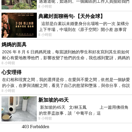
遇通道呢，如遇到。一個園區的工作人員撿給我們
8 小時前
細賞。
典藏封面聊兩句-【天外金球】
這部是白素以未婚妻身分出場唯一的一次 架構分
上下半場，中場則在《原子空間》開小差 故事背
8 小時前
景影射西藏境外流亡 地下組織
媽媽的面具
2026 年 8 月 6 日媽媽死後，每當讀到她的學生和好友寫到其生前如何
耐心有愛地教導他們，影響改變了他們的生命，我也感到驚訝，媽媽的
8 小時前
心安理得
在幻相和現實之間，我的選擇是你，在愛與不愛之間，依然是一個缺愛
的小孩，在夢與清醒之間，看見了自己的慾望和墮落，與你分享，你説
8 小時前
新加坡的45天
新加坡的45天 文/林玉鳳 上一篇用佛得角
的世界盃故事，談「中葡平台」這
9 小時前