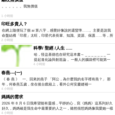
。。。。。。我無價值
1 小時前
印旺多貴人？
在網上隨便玩了個 ai 算八字，感覺好像說的還蠻準……。主要是說我
命盤結構「印星」太旺，印星代表長輩、知識、資源、保護……等，所
2 小時前
科學/ 聖經 /人生 .....
哈，怪盜基德也在研究這本書～ _ _ _ _ _ _ _ 一
提起進化論與創造論， 一般人的腦袋裡可能第一
4 小時前
時間就有「 進化論很科
春燕---(一)
《 春 燕 》 一、回來的燕子 「阿公，為什麼我的名字裡有燕？」 那
年，何春燕五歲，坐在後台戲箱上，看外公何安慶縫補一
4 小時前
媽媽的需求
2026 年 8 月 6 日我希望能有靈感，平靜的心，寫《媽媽》這系列好久
好久，媽媽確是我生命中最重要的人之一，雖然很想媽媽像我愛她一樣
4 小時前