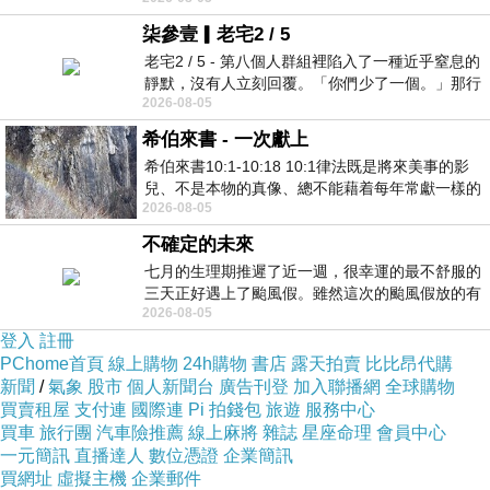
柒參壹▎老宅2 / 5
老宅2 / 5 - 第八個人群組裡陷入了一種近乎窒息的
靜默，沒有人立刻回覆。「你們少了一個。」那行
2026-08-05
字像一顆冰冷的鐵釘，硬生生刺進螢
希伯來書 - 一次獻上
希伯來書10:1-10:18 10:1律法既是將來美事的影
兒、不是本物的真像、總不能藉着每年常獻一樣的
2026-08-05
祭物、叫那近前來的人得以完全。 10
不確定的未來
七月的生理期推遲了近一週，很幸運的最不舒服的
三天正好遇上了颱風假。雖然這次的颱風假放的有
2026-08-05
點虛，因為風雨不大，但這也是最想要的
登入
註冊
PChome首頁
線上購物
24h購物
書店
露天拍賣
比比昂代購
新聞
/
氣象
股市
個人新聞台
廣告刊登
加入聯播網
全球購物
買賣租屋
支付連
國際連
Pi 拍錢包
旅遊
服務中心
買車
旅行團
汽車險推薦
線上麻將
雜誌
星座命理
會員中心
一元簡訊
直播達人
數位憑證
企業簡訊
買網址
虛擬主機
企業郵件