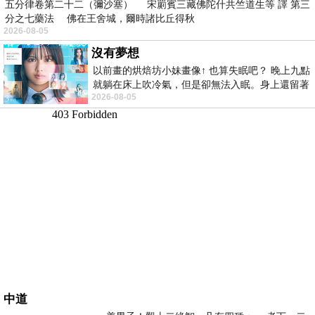
五分律卷第二十二（彌沙塞） 宋罽賓三藏佛陀什共竺道生等 譯 第三
分之七藥法 佛在王舍城，爾時諸比丘得秋
2026-08-05
沒有夢想
以前畫的烘焙坊小妹畫像↑ 也算失眠吧？ 晚上九點
就躺在床上吹冷氣，但是卻無法入眠。身上還留著
2026-08-05
四點多跑的六公里的疲
中道