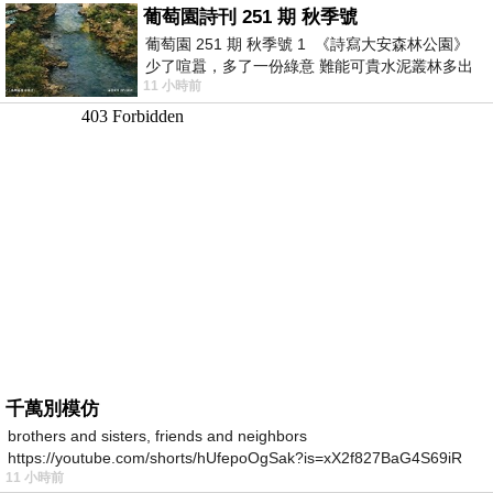
葡萄園詩刊 251 期 秋季號
葡萄園 251 期 秋季號 1 《詩寫大安森林公園》
少了喧囂，多了一份綠意 難能可貴水泥叢林多出
11 小時前
一
千萬別模仿
brothers and sisters, friends and neighbors
https://youtube.com/shorts/hUfepoOgSak?is=xX2f827BaG4S69iR
11 小時前
https