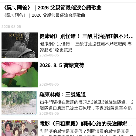
《阮ㄟ阿爸》｜2026 父親節最催淚台語歌曲
《阮ㄟ阿爸》｜2026 父親節最催淚台語歌曲
2026-08-05
健康網》別怪錯！ 三酸甘油脂狂飆不只吃肥肉 專家點名1物更該戒
健康網》別怪錯！ 三酸甘油脂狂飆不只吃肥肉 專
家點名1物更該戒
2026-08-05
https://health.ltn.com.tw/article/breakingnews/55
2026. 8. 5 荷塘賞荷
2026-08-05
羅東林鐵：三號隧道
出牛鬥驛後在聚落的盡頭是2號及3號隧道隧道。 2
號隧道口應該已被土石掩埋，不過3號隧道至今仍
2026-08-05
存在。從台7丙牛鬥橋上往左岸上游方
電影《日租家庭》解開心結的長途歸鄉！能在電影院感受到地理的寬闊和人心的相鄰，真是太棒了！
別問演的感情是真是假？別問演員的感情是真是