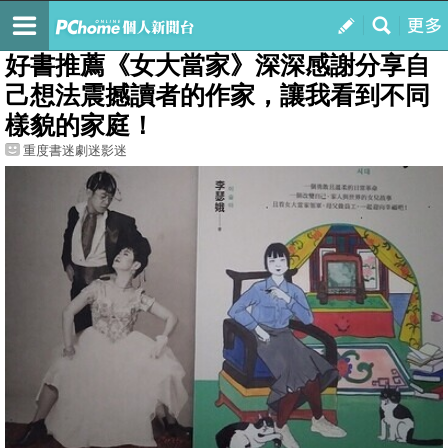
我的
最新文章
好書推薦《女大當家》深深感謝分享自
己想法震撼讀者的作家，讓我看到不同
樣貌的家庭！
重度書迷劇迷影迷