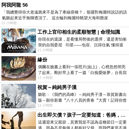
阿我阿龍 56
「我總覺得你大老遠跑來不是為了牽線搭橋？」龍疆對梅麗特說話的語
氣聽起來近乎無聊透頂了。 這次輪到梅麗特眺望大海和懸崖
11 小時前
工作上官印相生的柔順智慧 | 命理知識
你現在的退讓，是看懂局勢後的選擇，還是害怕衝
突的自我委屈 印星——包容、沉得住氣 懂得退
11 小時前
一步觀察，不會
緣份
偶爾在臉書上看到一張照片(如上)，心裡忽然明亮
了起來。剛好早上看了一篇「白痴愛做夢」台長寫
12 小時前
的貼文，在回顧年輕時瘋狂愛上
祝賀～純純男子漢
聽歌：《我們的高峰》～純純男子漢～恭賀新書出
版～願你新書〞八十八頁的青春〞大賣！記得你曾
12 小時前
經在我的版留言…「好讚的圖^^感覺大家
出生即欠債？孩子一定要知道：爸媽，其實我不欠你們
這週迎來父親節，其實我並不認為這種節日一定要
過，因為不是每個人都有好父母。而我們家是不過