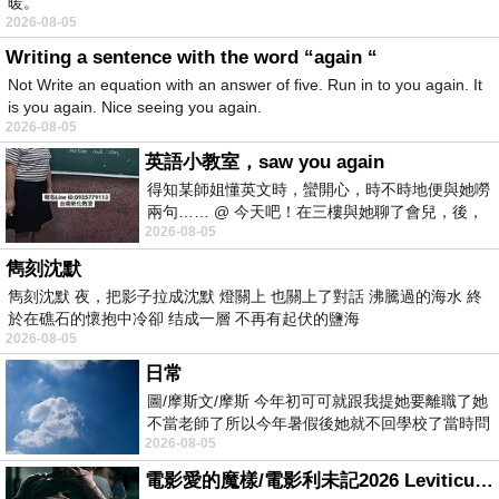
暖。
2026-08-05
Writing a sentence with the word “again “
Not Write an equation with an answer of five. Run in to you again. It
is you again. Nice seeing you again.
2026-08-05
英語小教室，saw you again
得知某師姐懂英文時，蠻開心，時不時地便與她嘮
兩句…… @ 今天吧！在三樓與她聊了會兒，後，
2026-08-05
下二樓居然又撞到她，於是
雋刻沈默
雋刻沈默 夜，把影子拉成沈默 燈關上 也關上了對話 沸騰過的海水 終
於在礁石的懷抱中冷卻 结成一層 不再有起伏的鹽海
2026-08-05
日常
圖/摩斯文/摩斯 今年初可可就跟我提她要離職了她
不當老師了所以今年暑假後她就不回學校了當時問
2026-08-05
她不是很喜歡幼幼班的小朋友嗎捨得不
電影愛的魔樣/電影利未記2026 Leviticus 2026