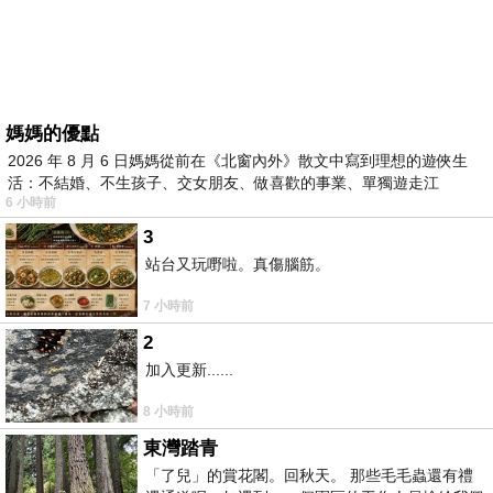
媽媽的優點
2026 年 8 月 6 日媽媽從前在《北窗內外》散文中寫到理想的遊俠生
活：不結婚、不生孩子、交女朋友、做喜歡的事業、單獨遊走江
6 小時前
湖⋯⋯，
3
站台又玩嘢啦。真傷腦筋。
7 小時前
2
加入更新......
8 小時前
東灣踏青
「了兒」的賞花閣。回秋天。 那些毛毛蟲還有禮