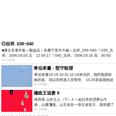
◎吉祥_039~040
■潘文良著作集＞勵益品＞魚雁千里共今緣＞吉祥_039~040 ▽039_吉
祥。2006.03.03.五 12:59:17 ▽040_吉祥。2006.03.16.四 00:00:
20 小時前
希伯來書 - 堅守盼望
希伯來書10:19-10:25 10:19弟兄們、我們既因耶
穌的血、得以坦然進入至聖所、 10:20是藉着他給
20 小時前
我們開了一條又新又活的路從幔子經過
攝政王追妻 9
第四章 山外之人（下）4 一如往常的雲夢山午
後，山霧瀰漫。山主坐在一張石桌前方，面前擺了
20 小時前
一盤未下完的棋盤，還有一壺茶與兩只冒