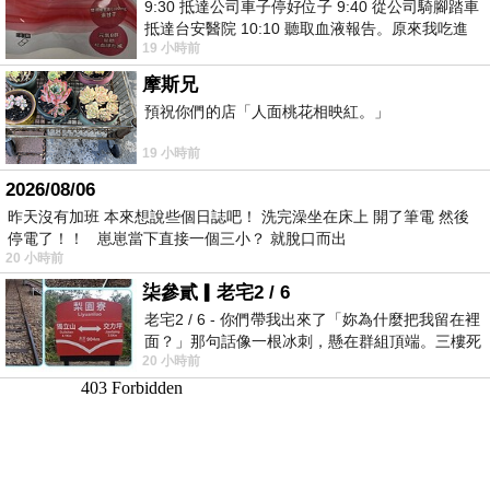
9:30 抵達公司車子停好位子 9:40 從公司騎腳踏車
抵達台安醫院 10:10 聽取血液報告。原來我吃進
19 小時前
去的 B12 彌可保並非沒有吸收而是超
摩斯兄
預祝你們的店「人面桃花相映紅。」
19 小時前
2026/08/06
昨天沒有加班 本來想說些個日誌吧！ 洗完澡坐在床上 開了筆電 然後
停電了！！ 崽崽當下直接一個三小？ 就脫口而出
20 小時前
柒參貳▎老宅2 / 6
老宅2 / 6 - 你們帶我出來了「妳為什麼把我留在裡
面？」那句話像一根冰刺，懸在群組頂端。三樓死
20 小時前
死盯著照片裡的人。那個人確實站在