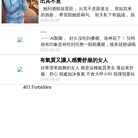
出其不意
她到酒精放置區， 出其不意跟進去， 突如其來
的插曲， 希望跟她搭兩句。 前天私下有協議， 跟
2026-08-05
著阿弟丟拉基
….
⋯⋯ Ai製圖 。 好久沒吃到桑椹、洛神花了！ 兒時
很有印象是有吃到完整一顆顆桑椹，後來就變成喝
2026-08-05
桑椹汁。 現在是連喝都沒喝
有氣質又讓人感覺舒服的女人
好希望來跳舞的女人 都是這種氣質美女 看起來舒
服、舒心 相處如沐春風 不會大呼小叫 指揮我要站
2026-08-05
哪個位子 妳老幾？？