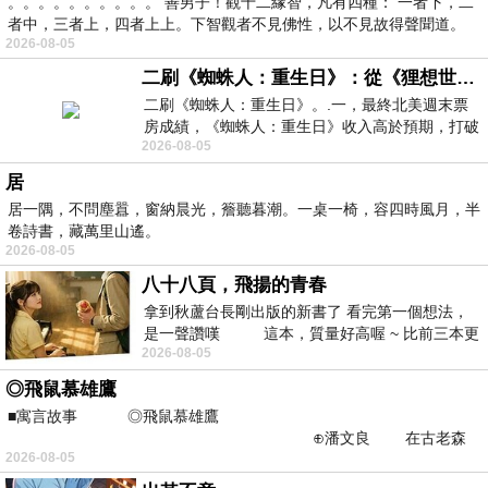
。。。。。。。。。。 善男子！觀十二緣智，凡有四種： 一者下，二
者中，三者上，四者上上。下智觀者不見佛性，以不見故得聲聞道。
2026-08-05
二刷《蜘蛛人：重生日》：從《狸想世界》到《怪奇物語》
二刷《蜘蛛人：重生日》。.一，最終北美週末票
房成績，《蜘蛛人：重生日》收入高於預期，打破
2026-08-05
《復仇者聯盟：終局之戰》記錄，成為
居
居一隅，不問塵囂，窗納晨光，簷聽暮潮。一桌一椅，容四時風月，半
卷詩書，藏萬里山遙。
2026-08-05
八十八頁，飛揚的青春
拿到秋蘆台長剛出版的新書了 看完第一個想法，
是一聲讚嘆 這本，質量好高喔 ~ 比前三本更
2026-08-05
勝一
◎飛鼠慕雄鷹
■寓言故事 ◎飛鼠慕雄鷹
⊕潘文良 在古老森
2026-08-05
林的底層，住著一隻小飛鼠