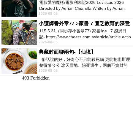
電影愛的魔樣/電影利未記2026 Leviticus 2026
Directed by Adrian Chiarella Written by Adrian
2026-08-05
Chiarella Starring Joe Bird
小護師番外章77 >家書 7 匱乏教育的深意
115.5.31 (同步存小番章77) 家書line 7 感恩日
記- https://www.cheers.com.tw/article/article.actio
2026-08-05
典藏封面聊兩句-【仙境】
俗話說的好，好奇心不只能殺死貓 更能把衛斯理
整得慘兮兮 冰天雪地、險死還生，兩個不貪財的
2026-08-05
人尋什麼寶？ 人家追尋愛情還