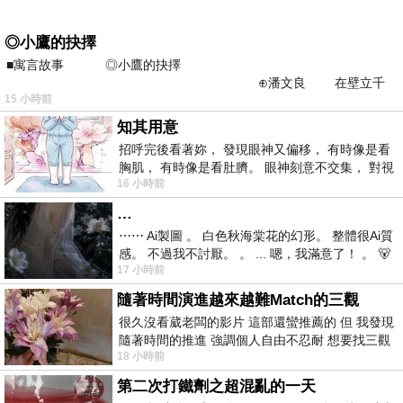
◎小鷹的抉擇
■寓言故事 ◎小鷹的抉擇
⊕潘文良 在壁立千
15 小時前
仞的懸崖上，有一座遮天蔽
知其用意
招呼完後看著妳， 發現眼神又偏移， 有時像是看
胸肌， 有時像是看肚臍。 眼神刻意不交集， 對視
16 小時前
視線不對齊， 讓我很難不
…
⋯⋯ Ai製圖 。 白色秋海棠花的幻形。 整體很Ai質
感。 不過我不討厭。 。 ... 嗯，我滿意了！ 。 🐻
17 小時前
昨中
隨著時間演進越來越難Match的三觀
很久沒看葳老闆的影片 這部還蠻推薦的 但 我發現
隨著時間的推進 強調個人自由不忍耐 想要找三觀
18 小時前
接近的不要說對象 連朋友都超
第二次打鐵劑之超混亂的一天