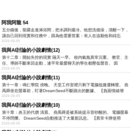
阿我阿龍 54
五分鐘後，龍疆走進淋浴間，把水調到最冷。他想洗個澡，清醒一下，
讓自己回到現實和任務中，因為他需要答案：有人在追殺他和緋忘
2026-08-05
我與AI討論的小說劇情(12)
第十二章：開始失控的現實 隔天一早。 校內氣氛異常沉重。 教官、主
任、導師不斷來回走動，連平常最愛聊天的學生都壓低聲音。 因
2026-08-05
我與AI討論的小說劇情(11)
第十一章：鳴仁學院 傍晚。 天堂工作室裡只剩下電腦低微運轉聲。 堯
禹舜坐在螢幕前，盯著DreamSeed不斷跳出的數據。 【負面情緒增
2026-08-05
我與AI討論的小說劇情(10)
第十章：炎王的代價 清晨。 堯禹舜是被系統提示音吵醒的。 電腦螢幕
不停閃爍。 DreamSeed自動推送了大量新訊息。 【異常卡牌使用
2026-08-05