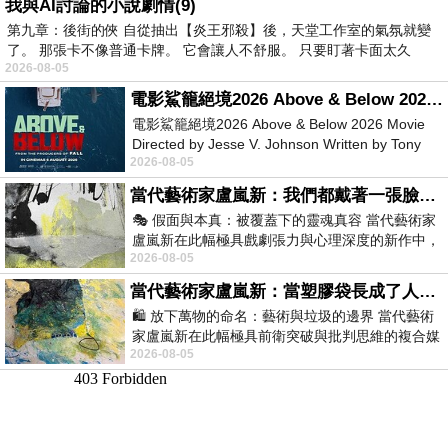
我與AI討論的小說劇情(9)
第九章：後街的俠 自從抽出【炎王邪殺】後，天堂工作室的氣氛就變
了。 那張卡不像普通卡牌。 它會讓人不舒服。 只要盯著卡面太久
2026-08-05
電影鯊籠絕境2026 Above & Below 2026 Movie
電影鯊籠絕境2026 Above & Below 2026 Movie
Directed by Jesse V. Johnson Written by Tony
2026-08-05
Giordano Starring Laura Maran
當代藝術家盧嵐新：我們都戴著一張臉，可真正的自己，總藏在那些被塗抹、被覆蓋的痕跡裡
🎭 假面與本真：被覆蓋下的靈魂真容 當代藝術家
盧嵐新在此幅極具戲劇張力與心理深度的新作中，
2026-08-05
運用質感豐富的紙材肌理、墨痕與大膽的
當代藝術家盧嵐新：當塑膠袋長成了人的模樣，我們的目光是否學會了放下偏見？
🛍️ 放下萬物的命名：藝術與垃圾的邊界 當代藝術
家盧嵐新在此幅極具前衛突破與批判思維的複合媒
2026-08-05
材新作中，直接將被大眾定義為廢棄物