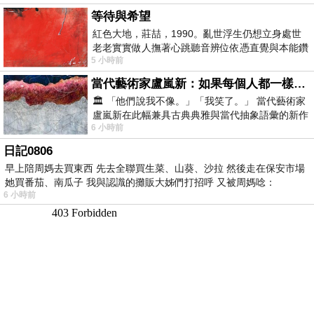
等待與希望
紅色大地，莊喆，1990。亂世浮生仍想立身處世
老老實實做人撫著心跳聽音辨位依憑直覺與本能鑽
5 小時前
向裂隙的亮處探索另一個心聲另一個共鳴的
當代藝術家盧嵐新：如果每個人都一樣，這世界該有多無聊？
🏛️ 「他們說我不像。」「我笑了。」 當代藝術家
盧嵐新在此幅兼具古典典雅與當代抽象語彙的新作
6 小時前
中，以沈靜的藍色空間為背景，描繪了
日記0806
早上陪周媽去買東西 先去全聯買生菜、山葵、沙拉 然後走在保安市場
她買番茄、南瓜子 我與認識的攤販大姊們打招呼 又被周媽唸：
6 小時前