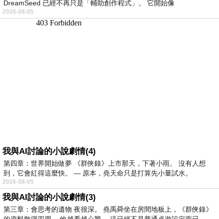
DreamSeed 已經不再只是「輔助創作程式」。 它開始像
2026-08-05
我與AI討論的小說劇情(4)
第四章：世界開始做夢 《群俠錄》上市那天，下著小雨。 沒有人想
到，它會紅得這麼快。 — 原本，堯天命只是打算先小量試水。
2026-08-05
我與AI討論的小說劇情(3)
第三章：會思考的遺物 夜很深。 堯禹舜坐在房間地板上，《群俠錄》
的資料散滿四周。 他越看越心驚。 這已經不是普通桌遊設定而已