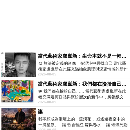
當代藝術家盧嵐新：生命本就不是一幅能被定義的肖像，在混亂與交疊中拼湊完整的靈魂
🎨 無法被定義的肖像：在混沌中尋找自己 當代藝
術家盧嵐新在此幅充滿抽象肌理與深邃情感的新作
2026-08-05
中，以灰白為基底，交織著塗抹、刮擦與
當代藝術家盧嵐新：我們都在撿拾自己，將散落的情緒與碎片，拼回生命完整的輪廓
🧩 我們都在撿拾自己…… 當代藝術家盧嵐新在此
幅充滿幾何拼貼與繽紛層次的新作中，將報紙文
2026-08-05
字、彩色剪紙與明亮顏料層層
讓
我寧願成為聖壇上的一蕊燭花， 或遙遠夜空中的
一滴星淚。 讓 軟香輕紅 嫁與春水， 讓 蝴蝶死吻
2026-08-05