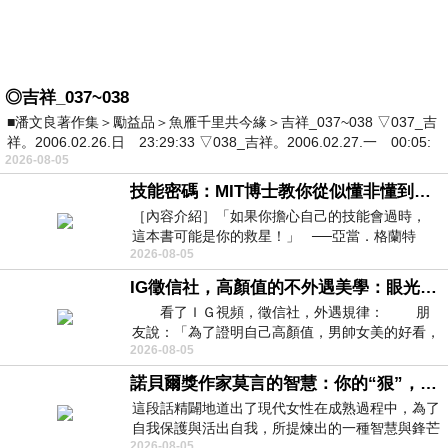
◎吉祥_037~038
■潘文良著作集＞勵益品＞魚雁千里共今緣＞吉祥_037~038 ▽037_吉
祥。2006.02.26.日 23:29:33 ▽038_吉祥。2006.02.27.一 00:05:
2026-08-05
技能密碼：MIT博士教你從似懂非懂到穩定輸出，把專業變事業的職能升級攻略 /麥特．比恩(容錯)
［內容介紹］「如果你擔心自己的技能會過時，
這本書可能是你的救星！」 ──亞當．格蘭特
2026-08-05
（Adam Grant），《
IG徵信社，高顏值的不外遇美學：眼光太高也是一種防禦，為了證明我長得好看，我決定一輩子不外遇！
看了ＩＧ視頻，徵信社，外遇規律： 朋
友說：「為了證明自己高顏值，男帥女美的好看，
2026-08-05
且眼光高，我決定一輩子不外遇。」
諾貝爾獎作家莫言的智慧：你的“狠”，才是最好的自我保護
這段話精闢地道出了現代女性在成熟過程中，為了
自我保護與活出自我，所提煉出的一種智慧與鋒芒
2026-08-05
的平衡。 核心解讀與看法