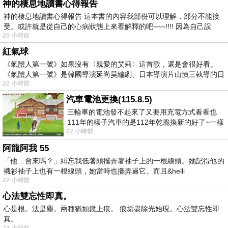
神的棲息地讀書心得報告
神的棲息地讀書心得報告 這本書的內容我部份可以理解，部分不能接
受。或許就是從自己的心病狀態上來看解釋的吧~~~!!!! 因為自己誤
20 小時前
紅氣球
《氣體人第一號》如果沒有〈親愛的艾莉〉這首歌，還是會很好看。
《氣體人第一號》是韓國導演延尚昊編劇、日本導演片山慎三執導的日
22 小時前
汽車電池更換(115.8.5)
三輪車的電池發不起來了又要用充電方式看看也
111年的樣子汽車的是112年乾脆換新的好了~一樣
22 小時前
在阿炮電池買的漲了一百多塊吧
阿龍阿我 55
「他…會來嗎？」緋忘我低著頭擺弄著袖子上的一根線頭。她記得他的
襯衫袖子上也有一根線頭，她當時也擺弄過它。而且&helli
22 小時前
心法雙忘性即真。
心是根。法是塵。兩種猶如鏡上痕。 痕垢盡除光始現。心法雙忘性即
真。
23 小時前