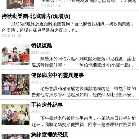
在網誌上的，不過是為娘我隱惡揚善罷了，要提起
2010-12-14
他做的那些傷...
拷秋勤樂團-北城講古(現場版)
11/26那晚終於近距離地觀賞到「台北府音效組織－拷秋勤樂團」
的表演，這場在蘇貞昌選前之夜上，也...
2010-11-29
術後復甦
2010-11-20
隔壁床的阿伯六點不到就開始數落印尼看護，護士
巡房時輕聲叮嚀： 「阿伯卡細聲淡薄(小聲一點)，
會...
健保病房中的靈異趣事
2010-11-20
老爸意識稍稍清醒之後頻頻地喊內急，雖然不斷的
告知他有插尿管不必起身如廁，他依然因此惶惶不安，
護士...
手術房外紀事
2010-11-20
下午四點老爸被推進手術房，小弟結束日行程匆忙
趕來，我將老媽交給他照顧，回家一趟整理些住院要用
的衣...
急診室裡的恐慌