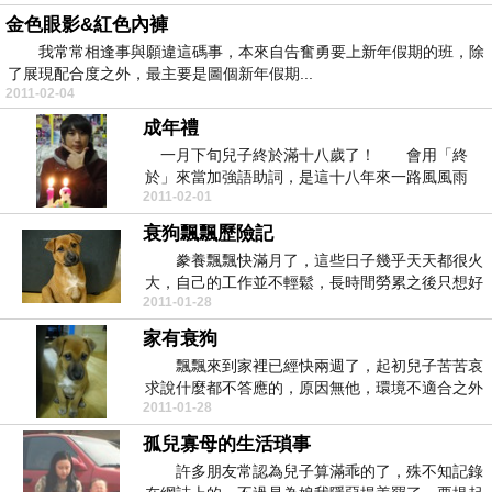
金色眼影&紅色內褲
我常常相逢事與願違這碼事，本來自告奮勇要上新年假期的班，除
了展現配合度之外，最主要是圖個新年假期...
2011-02-04
成年禮
一月下旬兒子終於滿十八歲了！ 會用「終
於」來當加強語助詞，是這十八年來一路風風雨
2011-02-01
雨，能勉強平安順...
衰狗飄飄歷險記
豢養飄飄快滿月了，這些日子幾乎天天都很火
大，自己的工作並不輕鬆，長時間勞累之後只想好
2011-01-28
好休息、做點...
家有衰狗
飄飄來到家裡已經快兩週了，起初兒子苦苦哀
求說什麼都不答應的，原因無他，環境不適合之外
2011-01-28
也沒有時間好...
孤兒寡母的生活瑣事
許多朋友常認為兒子算滿乖的了，殊不知記錄