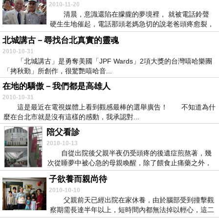
2010-11-20
清晨，意識還陷在朦朧的夢境裡， 就被電話鈴聲
硬生生地催起，電話那頭老媽急切的說老爸頭疼愈裂，
整個...
北城講古－尋找台北真實的靈魂
2010-10-31
「北城講古」是勇奪美國「JPF Wards」2項大獎的台灣嘻哈樂團
「拷秋勤」所創作，很驚艷嘻哈音...
在地的驕傲－我們都是高雄人
2010-10-31
這是最近在電視媒體上看到觀感最棒的選舉廣告！ 不知道為什
麼在台北市就是沒有這樣的感動，我承認對...
陪父看診
2010-10-13
自從出院後父親半夜仍受頭疼的後遺症煎熬著，幾
次從睡夢中被心急的母親喚醒，除了餵食止痛藥之外，
也沒...
子欲養而親尚待
2010-10-10
父親前天已經出院在家休養，由於腦部受到撞擊觀
察期需長達半年以上，短時間內都無法掉以輕心，這二