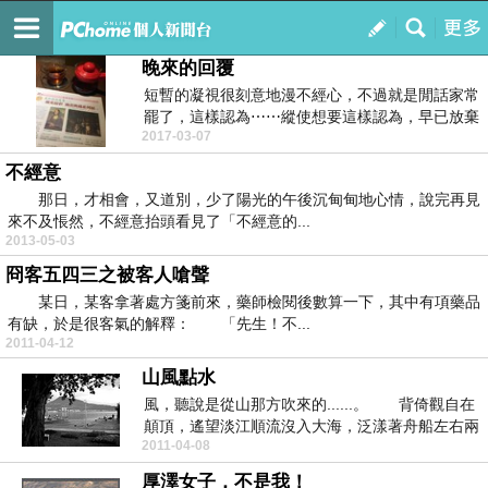
愛情放映室
訂閱
我的
晚來的回覆
短暫的凝視很刻意地漫不經心，不過就是閒話家常
罷了，這樣認為⋯⋯縱使想要這樣認為，早已放棄
2017-03-07
那個答案的追...
不經意
那日，才相會，又道別，少了陽光的午後沉甸甸地心情，說完再見
來不及悵然，不經意抬頭看見了「不經意的...
2013-05-03
冏客五四三之被客人嗆聲
某日，某客拿著處方箋前來，藥師檢閱後數算一下，其中有項藥品
有缺，於是很客氣的解釋： 「先生！不...
2011-04-12
山風點水
風，聽說是從山那方吹來的......。 背倚觀自在
顛頂，遙望淡江順流沒入大海，泛漾著舟船左右兩
2011-04-08
岸規...
厚澤女子，不是我！