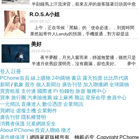
半刻鐘馬上汗流浹背，前來左岸的遊客隨著日頭居中愈
聚愈...
R.O.S.A小姐
2010-08-12
上午，正在等候「黑貓」的「使命必達」，到貨時間
果然如寄件人Landy的預測，手機接通，對方卻是這
樣...
美好
2010-08-04
夜半夢醒，月光入窗而來，靜謐無驚擾，雖然只是
半邊月依舊皎潔明亮，沒有圓滿，卻也美好。 夢中
困陷...
登入
註冊
PChome首頁
線上購物
24h購物
書店
露天拍賣
比比昂代購
新聞
/
氣象
股市
個人新聞台
廣告刊登
加入聯播網
全球購物
買賣租屋
支付連
國際連
Pi 拍錢包
旅遊
服務中心
買車
旅行團
汽車險推薦
線上麻將
雜誌
星座命理
會員中心
一元簡訊
直播達人
數位憑證
企業簡訊
買網址
虛擬主機
企業郵件
廣告刊登
隱私權聲明
消費者保護
兒童網路安全
About PChome
投資人聯絡
徵才
著作權保護
｜網路家庭版權所有、轉載必究
‧Copyright PChome