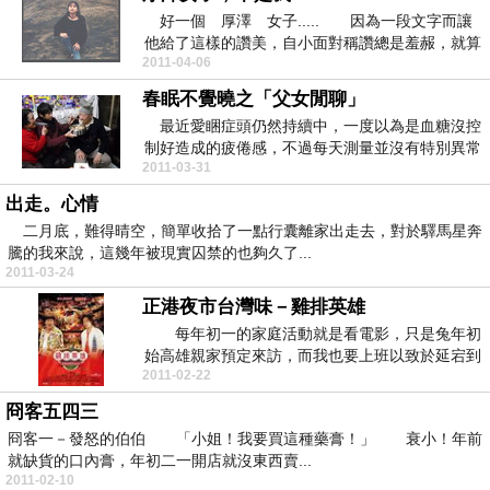
好一個 厚澤 女子..... 因為一段文字而讓
他給了這樣的讚美，自小面對稱讚總是羞赧，就算
2011-04-06
年歲已...
春眠不覺曉之「父女閒聊」
最近愛睏症頭仍然持續中，一度以為是血糖沒控
制好造成的疲倦感，不過每天測量並沒有特別異常
2011-03-31
的數據，前兩...
出走。心情
二月底，難得晴空，簡單收拾了一點行囊離家出走去，對於驛馬星奔
騰的我來說，這幾年被現實囚禁的也夠久了...
2011-03-24
正港夜市台灣味－雞排英雄
每年初一的家庭活動就是看電影，只是兔年初
始高雄親家預定來訪，而我也要上班以致於延宕到
2011-02-22
元宵節當天，...
冏客五四三
冏客一－發怒的伯伯 「小姐！我要買這種藥膏！」 衰小！年前
就缺貨的口內膏，年初二一開店就沒東西賣...
2011-02-10