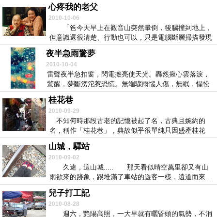
天母...
心疼我的老父
2010-10-06
「爸今天早上在觀音山突然暈倒，後腦撞到地上，
但意識還很清楚、行動也可以，只是電腦斷層掃描發現
有點...
夜半急雨驚夢
2010-10-04
雷聲夜半急扣窗，閃電撚亮使天光。轟然揪心雲落淚，
驚醒，夢斷滂沱惹恐慌。無端驟雨惱人傷，無眠，惺忪
睡意...
桂花巷
2010-09-29
不知何時那段古老的記憶被起了名，古典且婉約的
名，稱作「桂花巷」，典故似乎很單純只因盛產桂花
釀，或是...
山城，驛站
2010-09-02
久違，這山城..... 那天看似晴空萬里卻又有山
雨欲來的跡象，跟堆滿了車站的遊客一樣，遠道而來...
兒子打工記
2010-08-28
週六，艷陽高照，一大早就有曬昏頭的氣勢，不消