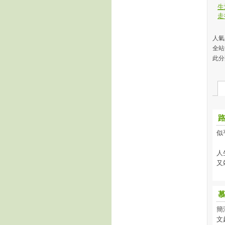
生
走
人氣(
全站
此分
似
人
又
簡
文