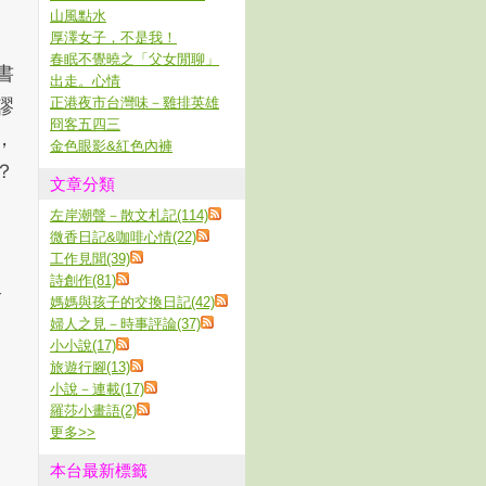
山風點水
厚澤女子，不是我！
春眠不覺曉之「父女閒聊」
書
出走。心情
正港夜市台灣味－雞排英雄
謬
冏客五四三
，
金色眼影&紅色內褲
？
文章分類
左岸潮聲－散文札記(114)
微香日記&咖啡心情(22)
工作見聞(39)
詩創作(81)
而
媽媽與孩子的交換日記(42)
婦人之見－時事評論(37)
小小說(17)
旅遊行腳(13)
小說－連載(17)
羅莎小畫語(2)
更多
>>
本台最新標籤