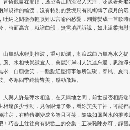
倚觀自在顛頂，遙望淡江順流沒入大海，泛漾著舟船
兩岸規律的輪渡，沒有特別的意境只有風輾轉了歲月的氣
，吐納之間微微輕嗅難以言喻的愁憂，潮聲變成一首歌時
吟，時而高亢，就譜曲韻，無需填詞訴說，如此溫柔撫慰
。
風點水輕則推波，重可助瀾，潮浪成曲乃風為水之提
，風、水相扶景緻宜人，美麗河岸叫人流連忘返，思維淨
無求，自顧微笑，一點點紅塵情事無所罣礙，春風、夏雨
波、冬寒四季純情皆美，感動飛舞。
與人許是萍水相逢，在天與地之間，前世是否相識端
生相逢多少悸動，見你眼慌了張，看妳笑失了神，可能都
種註定，有時猜測變成多餘且可笑，隨緣如風與水的推波
吧！巧合上往往會有悲歡上的交集，五味雜陳亦可，靜觀