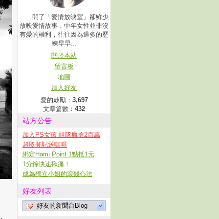
開了「愛情放映室」卻鮮少
放映愛情故事，中年女性並非沒
有愛的權利，往往因為過多的歷
練早早...
關於本站
留言板
地圖
加入好友
愛的鼓勵：
3,697
文章篇數：
432
站方公告
加入PS女孩 組隊瘋搶2百萬
超取登記送咖啡
綁定Hami Point 1點抵1元
1分鐘快速揪痛！
成為獨立小姐的滾錢心法
好友列表
好友的新聞台Blog