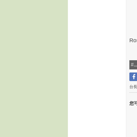
R
#
..
台
您