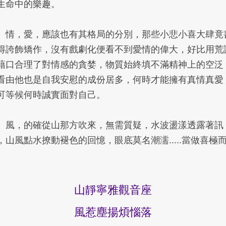
生命中的樂趣。
，愛，應該也有其格局的分別，那些小悲小喜大肆竟
得誇飾矯作，沒有戲劇化便看不到愛情的偉大，好比用荒
藉口合理了對情感的貪婪，物質始終填不滿精神上的空泛
看由他也是自我安慰的成份居多，何時才能擁有真情真愛
可等候何時誠實面對自己。
，的確從山那方吹來，無需質疑，水波盪漾透露著訊
，山風點水撩動褪色的回憶，眼底莫名潮濡.....當做喜極
。
山靜寧雅觀音座
風惹塵揚煩惱落