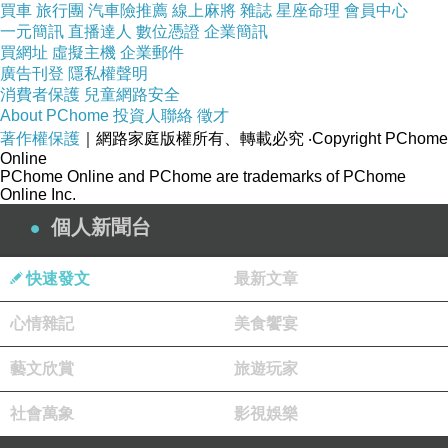
年來由於他的脫序，早背上忽略教養不及格家長的罪名。
買車
旅行團
汽車險推薦
線上麻將
雜誌
星座命理
會員中心
一元簡訊
直播達人
數位憑證
企業簡訊
買網址
虛擬主機
企業郵件
男人的忘恩負義遠不及孩子明知故犯令自己傷心，過
廣告刊登
隱私權聲明
消費者保護
兒童網路安全
去的易感脆弱讓現實鍛練成堅韌強悍，當認清親子關係是
About PChome
投資人聯絡
徵才
終其一生無悔的責任時，永遠無條件包容與支持，但不諱
著作權保護
｜網路家庭版權所有、轉載必究
‧Copyright PChome
Online
言對於導正兒子的態度我是充滿挫敗感，至今無時無刻不
PChome Online and PChome are trademarks of PChome
祈祝他能更懂事、知進退。
Online Inc.
個人新聞台
從沒後悔成為一名母親，如同那段失敗的婚姻一樣未
快速發文
最新文章
曾言後悔，對我來說都是人生中重要的歷程，就算不稱
職、不美滿其中都有可貴的收穫，許一個大願送給兒當成
心情雜記
美食饗宴
年禮......智慧花開！知恩知足！
藝文欣賞
旅遊玩家
社會萬象
影視娛樂