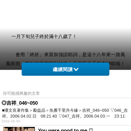
一月下旬兒子終於滿十八歲了！
會用「終於」來當加強語助詞，是這十八年來一路風
風雨雨，能勉強平安順利拉拔大這個不肖子算有神助啦！
繼續閱讀
好幾次都在心力交瘁與傷心欲絕的情況下想放棄了，卻在
母性天成的驅使中咬牙忍過，生產的過程簡直脫了一層
皮，養育的過程又狠狠地顛覆了自己個性，母親這個角色
你可能感興趣的文章
如此艱鉅，讓一個驕傲的女人著實脫胎換骨、修正磨圓。
◎吉祥_046~050
■潘文良著作集＞勵益品＞魚雁千里共今緣＞吉祥_046~050 ▽046_吉
祥。2006.04.02.日 08:21:40 ▽047_吉祥。2006.04.03.一 23:11:
除了一個小蛋糕老娘沒多餘錢財可以完成他物質上慾
2026-08-09
望，只有指點他去戶政事務所辦妥身分證然後去考機車駕
You were good to me ♡