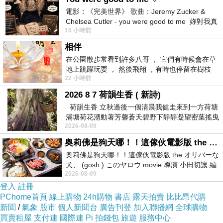
照，當他喜孜孜地拿這雙證照給我瞧時，老娘用膝蓋想也
電影：《完美世界》 歌曲：Jeremy Zucker &
Chelsea Cutler - you were good to me 妳對我真
知道他開心的是，自此不必偷偷摸摸騎我的機車了，可以
16 小時前
好 因
光明正大載馬子四處去不怕條子臨檢。
相伴
在公園散步常看到許多八哥 ， 它們有時候會在草
地上跳躍玩耍 ， 然後飛翔 ，有時也停留在樹枝
生日的第二天巧遇學測，高中這三年沒一天是用功在
22 小時前
上，它們身軀是咖啡色的，鳥喙是黃色
課業上，考不到好成績也是必然，總之老娘只能不聞不
2026 8 7 荷韻生香 ( 新詩)
問，孩子不用功、不學好為人父母失望之餘也要學會適度
荷韻生香 立秋過後一個清晨我健走來到一方荷塘
調整心態，對於兒子我已經竭盡所能了，接下來的人生由
滿塘荷花湧動著芳馨蒼天碧野下靜靜凝望密葉搖曳
2026-08-09
幽泉中復有蛙鳴嘓嘓水波裡搖曳
他自己去鋪陳吧！
奥莉佛是狗天哪！！這傢伙電影版 the オリバーな犬、 (gosh ) このヤロウ movie
奥莉佛是狗天哪！！這傢伙電影版 the オリバーな
兒子說壞沒壞到骨子裡，卻老是出些狀況讓老娘收
犬、 (gosh ) このヤロウ movie 導演 小田切讓 編
2026-08-09
劇: 小田切讓 主演: 小田切讓
拾，生日當天接到淡水分局來電說孩子在警局，原因還沒
登入
註冊
聽分明細胞已死了大半，最後才知這個兔崽子在捷運站前
PChome首頁
線上購物
24h購物
書店
露天拍賣
比比昂代購
新聞
/
氣象
股市
個人新聞台
廣告刊登
加入聯播網
全球購物
抽菸被帶回去開勸導單，老娘丟臉的紀錄再添一筆，這幾
買賣租屋
支付連
國際連
Pi 拍錢包
旅遊
服務中心