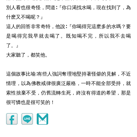
別人看也很奇怪，問道∶『你口渴找水喝，現在找到了，為
什麽又不喝呢？』
這人的回答非常奇特，他說∶『你喝得完這麽多的水嗎？要
是喝得完我早就去喝了。既知喝不完，所以我不去喝
了。』
大家聽了，都笑他。
這個故事比喻∶有些人強詞奪理地堅持著怪僻的見解，不近
情理，以為佛教戒律很廣泛嚴格，一時不能全部受持，就
索性捨棄不受，仍舊流轉生死，終沒有得道的希望，那是
很可憐也是很可笑的！