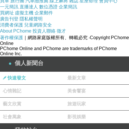
買車
旅行團
汽車險推薦
線上麻將
雜誌
星座命理
會員中心
一元簡訊
直播達人
數位憑證
企業簡訊
買網址
虛擬主機
企業郵件
廣告刊登
隱私權聲明
消費者保護
兒童網路安全
About PChome
投資人聯絡
徵才
著作權保護
｜網路家庭版權所有、轉載必究
‧Copyright PChome
Online
PChome Online and PChome are trademarks of PChome
Online Inc.
個人新聞台
快速發文
最新文章
心情雜記
美食饗宴
藝文欣賞
旅遊玩家
社會萬象
影視娛樂