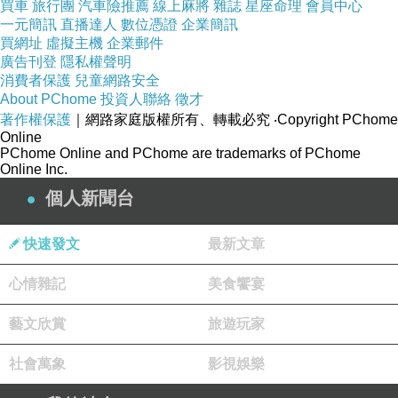
買車
旅行團
汽車險推薦
線上麻將
雜誌
星座命理
會員中心
一元簡訊
直播達人
數位憑證
企業簡訊
買網址
虛擬主機
企業郵件
廣告刊登
隱私權聲明
消費者保護
兒童網路安全
About PChome
投資人聯絡
徵才
著作權保護
｜網路家庭版權所有、轉載必究
‧Copyright PChome
Online
台南/烏山頭水庫/西口小瑞士/天井瀑布
PChome Online and PChome are trademarks of PChome
Online Inc.
個人新聞台
快速發文
最新文章
心情雜記
美食饗宴
藝文欣賞
旅遊玩家
社會萬象
影視娛樂