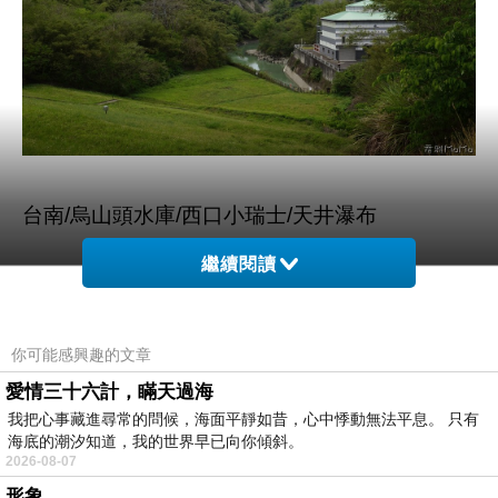
台南/烏山頭水庫/西口小瑞士/天井瀑布
繼續閱讀
你可能感興趣的文章
愛情三十六計，瞞天過海
我把心事藏進尋常的問候，海面平靜如昔，心中悸動無法平息。 只有
海底的潮汐知道，我的世界早已向你傾斜。
2026-08-07
形象