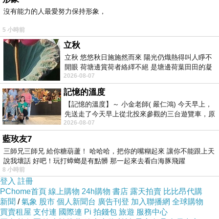
沒有能力的人最愛努力保持形象，
5 小時前
立秋
立秋 悠悠秋日施施然而來 陽光仍熾熱得叫人睜不
開眼 荷塘邊賞荷者絡繹不絕 是塘邊荷葉田田的凝
2026-08-07
望 風中飄逸的是映日荷花別樣紅
台南/烏山頭水庫/西口小瑞士/天井瀑布
記憶的溫度
【記憶的溫度】～ 小金老師( 嚴仁鴻) 今天早上，
先送走了今天早上從北投來參觀的三台遊覽車，原
2026-08-07
以為展場已經差不多要安靜下來，卻發
藍玫友7
三師兄三師兄 給你糖葫蘆！ 哈哈哈，把你的嘴糊起來 讓你不能跟上天
說我壞話 好吧！玩打蟑螂是有點髒 那一起來去看白海豚飛躍
8 小時前
登入
註冊
PChome首頁
線上購物
24h購物
書店
露天拍賣
比比昂代購
新聞
/
氣象
股市
個人新聞台
廣告刊登
加入聯播網
全球購物
買賣租屋
支付連
國際連
Pi 拍錢包
旅遊
服務中心