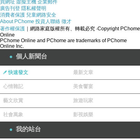
買網址
虛擬主機
企業郵件
廣告刊登
隱私權聲明
消費者保護
兒童網路安全
About PChome
投資人聯絡
徵才
著作權保護
｜網路家庭版權所有、轉載必究
‧Copyright PChome
Online
PChome Online and PChome are trademarks of PChome
Online Inc.
個人新聞台
快速發文
最新文章
心情雜記
美食饗宴
藝文欣賞
旅遊玩家
社會萬象
影視娛樂
我的站台