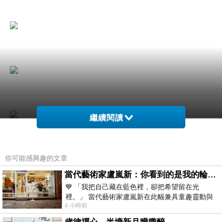
繼續閱讀
你可能感興趣的文章
當代藝術家盧嵐新：你看到的是我的輪廓，還是你的故事？——藏在藍色裡的希望與光
💙 「我把自己藏在藍色裡，卻把希望留在光
裡。」 當代藝術家盧嵐新在此幅兼具童趣靈動與
4 小時前
抽象韻味的新作中，用湛藍的羽翼般色塊包覆著