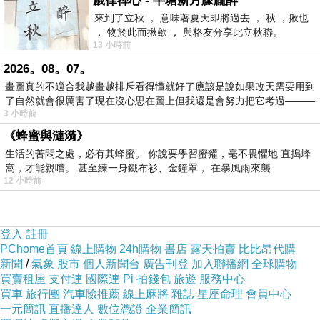
歲律禪心 - 半塘新月朦朧醉
來到了立秋 ， 意味著夏天即將過去 ， 秋 ，揪也
， 物於此而揪歛 ， 與格友分享此立秋聯。
13 小時前
2026。08。07。
畫圖真的不適合我越畫越排斥看得懂就好了應該是說如果改天需要用到
了自然就會很厲害了現在沒心思在圖上但我還是會努力把它考過———
3 小時前
《蜂蜜與漣漪》
生活的苦悶之處，必有其蜂蜜。 你說要學習蜜獾，毫不畏懼地 直搗蜂
窩，才能親嚐。 甚至練一身鐵布衫、金鐘罩， 在暴風雨來襲
12 小時前
登入
註冊
PChome首頁
線上購物
24h購物
書店
露天拍賣
比比昂代購
新聞
/
氣象
股市
個人新聞台
廣告刊登
加入聯播網
全球購物
買賣租屋
支付連
國際連
Pi 拍錢包
旅遊
服務中心
買車
旅行團
汽車險推薦
線上麻將
雜誌
星座命理
會員中心
一元簡訊
直播達人
數位憑證
企業簡訊