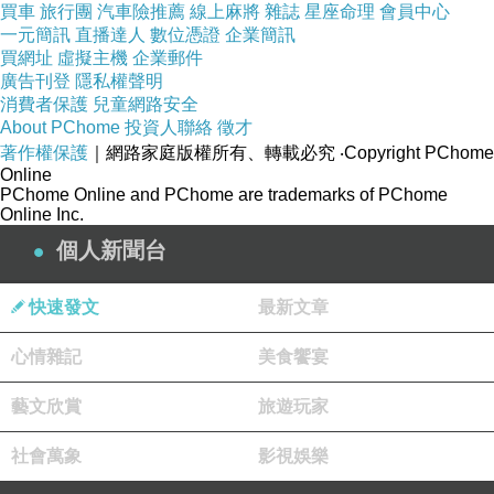
買車
旅行團
汽車險推薦
線上麻將
雜誌
星座命理
會員中心
一元簡訊
直播達人
數位憑證
企業簡訊
白花椰菜的葉子幾乎都被菜蟲啃光了~
買網址
虛擬主機
企業郵件
廣告刊登
隱私權聲明
消費者保護
兒童網路安全
About PChome
投資人聯絡
徵才
著作權保護
｜網路家庭版權所有、轉載必究
‧Copyright PChome
Online
唯一可以採收的應該是這個了【香菜】，
PChome Online and PChome are trademarks of PChome
不過我想再到外婆家去，跑來跑去的，裝在車
Online Inc.
上，香菜應該很快就會爛掉吧!
個人新聞台
快速發文
最新文章
心情雜記
美食饗宴
對錯焦 @@" 超蝦齁!! 這昨天才剛入門，真的還
藝文欣賞
旅遊玩家
有點不太習慣~
社會萬象
影視娛樂