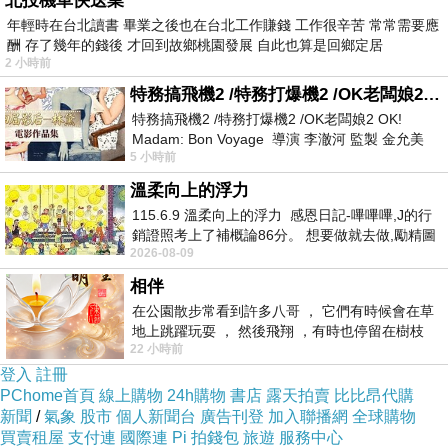
北投機車快送業
如果不是投票日，載老媽回鄉下投票，真的已經
年輕時在台北讀書 畢業之後也在台北工作賺錢 工作很辛苦 常常需要應
好久不見了~
酬 存了幾年的錢後 才回到故鄉桃園發展 自此也算是回鄉定居
2 小時前
可見大家都還是很在意這次的總統大選啦~
特務搞飛機2 /特務打爆機2 /OK老闆娘2 OK! Madam: Bon Voyage
特務搞飛機2 /特務打爆機2 /OK老闆娘2 OK!
Madam: Bon Voyage 導演 李澈河 監製 金允美
5 小時前
劇本 申鉉成 主演 嚴正化 朴誠雄
這次的菜園跟以前來時又有不同的風貌
溫柔向上的浮力
115.6.9 溫柔向上的浮力 感恩日記-嗶嗶嗶,J的行
菜幾乎都還沒成熟，而且皇帝豆才剛開花，跟以
銷證照考上了補概論86分。 想要做就去做,勵精圖
前去時，是採收皇帝豆那種感覺差很多~
2026-08-09
治大成功,也是表法,堅持和努力
每種菜都不加農藥，所以幾乎每樣菜上都會看的
相伴
到小昆蟲唷~
在公園散步常看到許多八哥 ， 它們有時候會在草
地上跳躍玩耍 ， 然後飛翔 ，有時也停留在樹枝
22 小時前
上，它們身軀是咖啡色的，鳥喙是黃色
登入
註冊
PChome首頁
線上購物
24h購物
書店
露天拍賣
比比昂代購
新聞
/
氣象
股市
個人新聞台
廣告刊登
加入聯播網
全球購物
買賣租屋
支付連
國際連
Pi 拍錢包
旅遊
服務中心