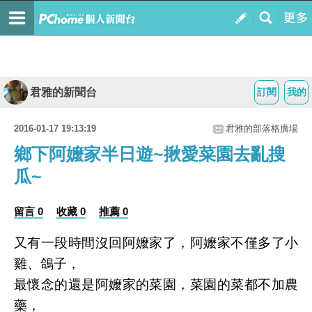
君雅的新聞台
訂閱
我的
2016-01-17 19:13:19
君雅的部落格廣場
鄉下阿嬤家半日遊~揪愛菜園去亂搜
瓜~
留言 0
收藏 0
推薦 0
又有一段時間沒回阿嬤家了，阿嬤家不僅多了小
雞、鴿子，
最懷念的還是阿嬤家的菜園，菜園的菜都不加農
藥，