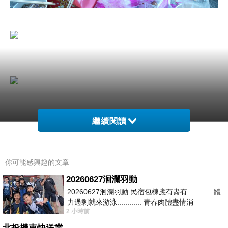
繼續閱讀
阿嬤說她過年後就87歲了，之前常聽她住院，還
你可能感興趣的文章
好看到她時還是有說有笑~
20260627洄瀾羽動
20260627洄瀾羽動 民宿包棟應有盡有............ 體
力過剩就來游泳............ 青春肉體盡情消
2 小時前
磨............ 晚餐不必