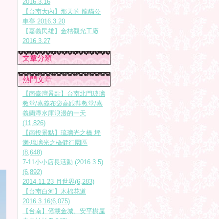
2016.3.16
【台南大內】那天的 龍貓公
車亭 2016.3.20
【嘉義民雄】金桔觀光工廠
2016.3.27
文章分類
熱門文章
【南臺灣景點】台南北門玻璃
教堂/嘉義布袋高跟鞋教堂/嘉
義蘭潭水庫浪漫的一天
(11,826)
【南投景點】琉璃光之橋 坪
瀨‧琉璃光之橋健行園區
(8,648)
7-11小小店長活動 (2016.3.5)
(6,892)
2014.11.23 月世界(6,283)
【台南白河】木棉花道
2016.3.16(6,075)
【台南】億載金城、安平樹屋