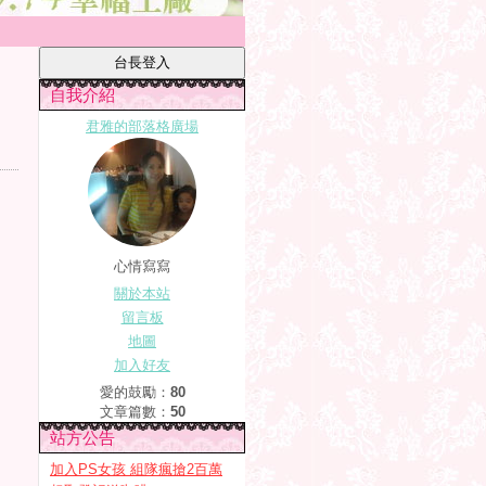
自我介紹
君雅的部落格廣場
心情寫寫
關於本站
留言板
地圖
加入好友
愛的鼓勵：
80
文章篇數：
50
站方公告
加入PS女孩 組隊瘋搶2百萬