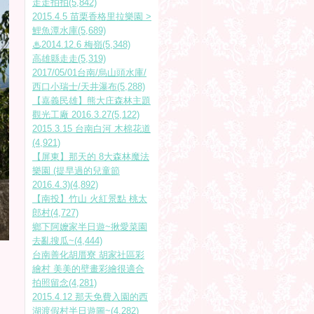
走走拍拍(5,842)
2015.4.5 苗栗香格里拉樂園 >
鯉魚潭水庫(5,689)
♨2014.12.6 梅嶺(5,348)
高雄縣走走(5,319)
2017/05/01台南/烏山頭水庫/
西口小瑞士/天井瀑布(5,288)
【嘉義民雄】熊大庄森林主題
觀光工廠 2016.3.27(5,122)
2015.3.15 台南白河 木棉花道
(4,921)
【屏東】那天的 8大森林魔法
樂園 (提早過的兒童節
2016.4.3)(4,892)
【南投】竹山 火紅景點 桃太
郎村(4,727)
鄉下阿嬤家半日遊~揪愛菜園
去亂搜瓜~(4,444)
台南善化胡厝寮 胡家社區彩
繪村 美美的壁畫彩繪很適合
拍照留念(4,281)
2015.4.12 那天免費入園的西
湖渡假村半日遊圖~(4,282)