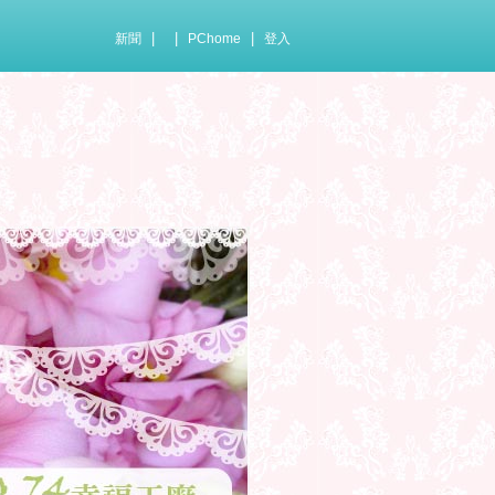
|
|
|
新聞
PChome
登入