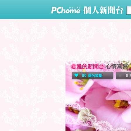
君雅的新聞台
心情寫寫
80
6
愛的鼓勵