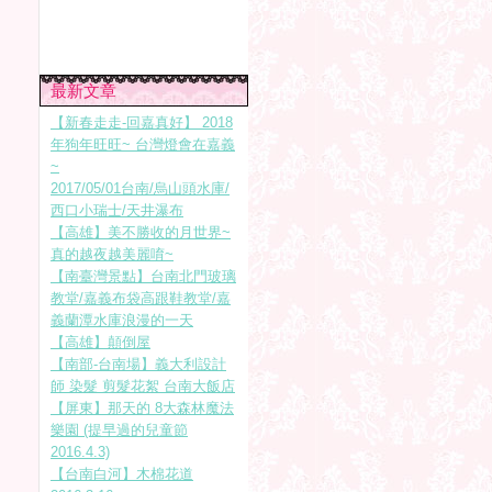
最新文章
【新春走走-回嘉真好】 2018
年狗年旺旺~ 台灣燈會在嘉義
~
2017/05/01台南/烏山頭水庫/
西口小瑞士/天井瀑布
【高雄】美不勝收的月世界~
真的越夜越美麗唷~
【南臺灣景點】台南北門玻璃
教堂/嘉義布袋高跟鞋教堂/嘉
義蘭潭水庫浪漫的一天
【高雄】顛倒屋
【南部-台南場】義大利設計
師 染髮 剪髮花絮 台南大飯店
【屏東】那天的 8大森林魔法
樂園 (提早過的兒童節
2016.4.3)
【台南白河】木棉花道