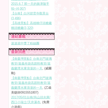
2015.6.7 那一天的旗津隨手
拍~(4,007)
【台南】白河碧雲寺觀景台
(3,496)
【高雄景點】高雄橋仔頭糖廠
橋頭糖廠(3,320)
連結書籤
迷迷就中獎了粉絲團
最新回應
【南臺灣景點】台南北門玻璃
教堂/嘉義布袋高跟鞋教堂/嘉
義蘭潭水庫浪漫的一天
, (威爾
剛)
【南臺灣景點】台南北門玻璃
教堂/嘉義布袋高跟鞋教堂/嘉
義蘭潭水庫浪漫的一天
, (乙級
美睫師0915551807)
2017/05/01台南/烏山頭水庫/
西口小瑞士/天井瀑布
, (免費
小遊戲)