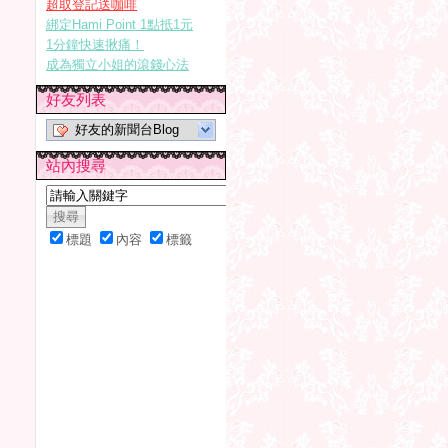
超取登記送咖啡
綁定Hami Point 1點抵1元
1分鐘快速揪痛！
成為獨立小姐的滾錢心法
好友列表
好友的新聞台Blog
站內搜尋
標題
內容
標籤