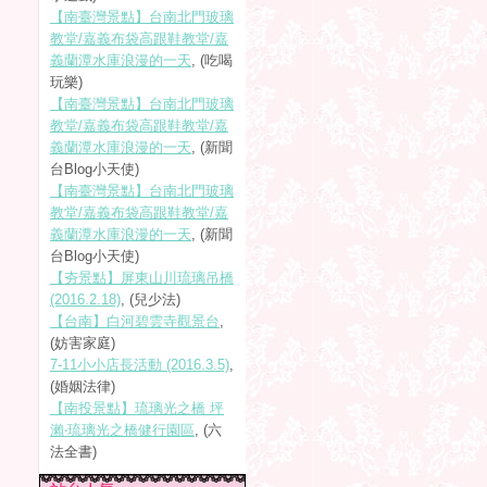
【南臺灣景點】台南北門玻璃
教堂/嘉義布袋高跟鞋教堂/嘉
義蘭潭水庫浪漫的一天
, (吃喝
玩樂)
【南臺灣景點】台南北門玻璃
教堂/嘉義布袋高跟鞋教堂/嘉
義蘭潭水庫浪漫的一天
, (新聞
台Blog小天使)
【南臺灣景點】台南北門玻璃
教堂/嘉義布袋高跟鞋教堂/嘉
義蘭潭水庫浪漫的一天
, (新聞
台Blog小天使)
【夯景點】屏東山川琉璃吊橋
(2016.2.18)
, (兒少法)
【台南】白河碧雲寺觀景台
,
(妨害家庭)
7-11小小店長活動 (2016.3.5)
,
(婚姻法律)
【南投景點】琉璃光之橋 坪
瀨‧琉璃光之橋健行園區
, (六
法全書)