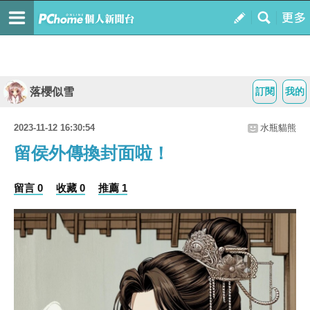
落櫻似雪
訂閱
我的
2023-11-12 16:30:54
水瓶貓熊
留侯外傳換封面啦！
留言 0
收藏 0
推薦 1