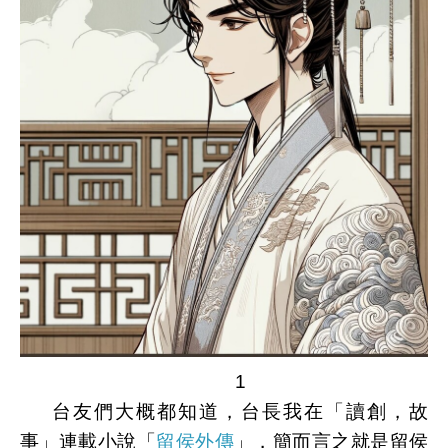
1
台友們大概都知道，台長我在
「
讀創，故
事
」連載小說
「
留侯外傳
」，簡而言之就是留侯