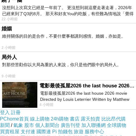
繞了一圈
項羽賜死
(
我在「
戀慕
」這篇文章裡有提到
)
。小
沒想到上次寫文已經是一年前了。 更沒想到就這麼走著走著，2026年
已經來到了Q3的8月。 那天和好友You約吃飯，有些難為情地說「覺得
翎憐惜韓成的身世和無奈，於是將自己的女兒取
22 小時前
名為「嫣」，希望她能活得自由自在，不必像韓
婚姻
成那樣，只能以兄長的名字活著，過著不屬於自
維持關係的目的是合作，不要什麼事都講到感情。婚姻，亦如是。
己的人生。
2 小時前
所以在我的設定裡，張良與小翎總共會有
3
個
局外人
孩子，而我寫著寫著，就把嫣兒指婚給了如意，
對那些苦勸你以大局為重的人來說，你只是他們眼中的局外人。
他們兩個也就這樣成了第二代的男女主角。
9 小時前
2
電影最後孤屋2026 the last house 2026 movie
自
留侯外傳
連載以來，都是用平台提供的封
電影最後孤屋2026 the last house 2026 movie
面，很沒特色，也無法吸引讀者點閱，所以我一
Directed by Louis Leterrier Written by Matthew
4 小時前
Robinson Starring Greta Lee Wa
直都很想放張古裝的美男圖，以落實我們太史公
登入
註冊
對張良
「狀貌如婦人好女」的評語。
PChome首頁
線上購物
24h購物
書店
露天拍賣
比比昂代購
新聞
/
氣象
股市
個人新聞台
廣告刊登
加入聯播網
全球購物
這兩天我突然發現，我家
老爺愛用的
買賣租屋
支付連
國際連
Pi 拍錢包
旅遊
服務中心
ChatGPT
，居然有丟張照片就產出類似的概念圖