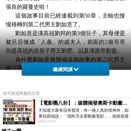
張良的羅曼史啦！
這個故事目前已經連載到第
50
章，主軸也慢
慢移轉到第二代男主劉如意了。
劉
如意是漢高祖劉邦的第
3
個兒子，其母便是
被呂后做成「人彘」的戚夫人，前面的
2
個哥哥
則是高祖的庶長子齊王劉肥、以及漢惠帝劉盈。
為什麼劉如意會變成這個故事的第二代男主
呢？這就要從我對第二代女主的設定說起。
繼續閱讀
在
《史記》中，張良至少有兩個兒子，一個
是「留侯世家」提及的「不疑」
(
子不疑代侯
)
，
你可能感興趣的文章
另一個是「呂太后本紀」提及的「辟彊」
(
留侯子
【電影圈八卦】：媒體揭發奧斯卡動畫項目投票醜聞！好萊塢為什麼看不起動畫電影？
張辟彊為侍中
)
。
不知道大家有沒有發現，有一種人真的很神奇，如
而在我的故事裡，張良與其妻小翎、前主公
果你跟他說：「我昨天去看動畫電影」，他就會露
韓成
(
原名韓嫣，是代替孿生哥哥當王的女子
)
是
2026-08-07
出一種慈祥的微笑，然後問你是不是陪小
三角關係，韓成利用王的身分強娶
小翎，後來被