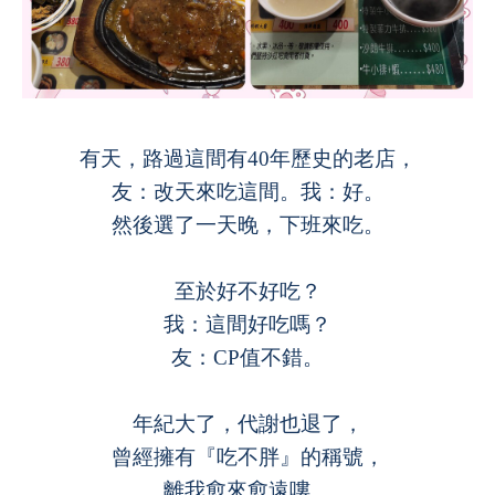
.
有天，路過這間有
40
年歷史的老店，
友：改天來吃這間。我：好。
然後選了一天晚，下班來吃。
至於好不好吃？
我：這間好吃嗎？
友：
CP
值不錯。
年紀大了，代謝也退了，
曾經擁有『吃不胖』的稱號，
離我愈來愈遠嘍。