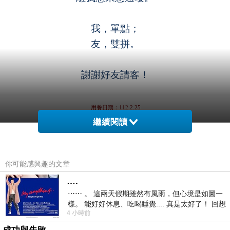
我，單點；
友，雙拼。
.
謝謝好友請客！
.
用餐日期：112.2.25
.
繼續閱讀
.
你可能感興趣的文章
….
⋯⋯ 。 這兩天假期雖然有風雨，但心境是如圖一
樣。 能好好休息、吃喝睡覺.... 真是太好了！ 回想
4 小時前
起來，以前根本就很難有這