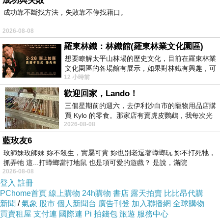
成功與失敗
成功靠不斷找方法，失敗靠不停找藉口。
2026-08-08
羅東林鐵：林鐵館(羅東林業文化園區)
想要瞭解太平山林場的歷史文化，目前在羅東林業
文化園區的各場館有展示，如果對林鐵有興趣，可
12 小時前
以到林鐵館。 這裡展示從山下
2
月份最後一天，朋友突然拿出這個
歡迎回家，Lando！
：送妳。
三個星期前的週六，去伊利沙白市的寵物用品店購
.
買 Kylo 的零食。那家店有賣虎皮鸚鵡，我每次光
2026-08-08
顧都會去看一下。他們偶爾會引進 C
.
藍玫友6
玫師妹玫師妹 妳不殺生，實屬可貴 妳也別老逗著蟑螂玩 妳不打死牠，
具有收藏價值的星座杯！
抓弄牠 這...打蟑螂當打地鼠 也是項可愛的遊戲？ 是說，滿院
我絕對捨不得用！
2026-08-08
登入
註冊
.
PChome首頁
線上購物
24h購物
書店
露天拍賣
比比昂代購
謝謝你教會我好多事情！
新聞
/
氣象
股市
個人新聞台
廣告刊登
加入聯播網
全球購物
.
買賣租屋
支付連
國際連
Pi 拍錢包
旅遊
服務中心