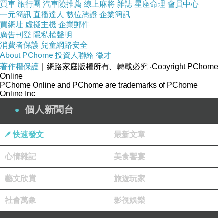
買車
旅行團
汽車險推薦
線上麻將
雜誌
星座命理
會員中心
.
一元簡訊
直播達人
數位憑證
企業簡訊
買網址
虛擬主機
企業郵件
.
廣告刊登
隱私權聲明
.
消費者保護
兒童網路安全
About PChome
投資人聯絡
徵才
.
著作權保護
｜網路家庭版權所有、轉載必究
‧Copyright PChome
Online
.
PChome Online and PChome are trademarks of PChome
Online Inc.
我們的一生會遇到許多人；有的人會愛你，有的
個人新聞台
人會傷你，有的人會帶出最好的你。
.
快速發文
最新文章
.
心情雜記
美食饗宴
Of those people we meet in life, some are here to love you, 
some are here to hurt you, and some are here to bring out 
藝文欣賞
旅遊玩家
the best of you.
社會萬象
影視娛樂