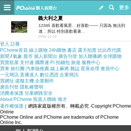
流浪的戀人
訂閱
我的
義大利之夏
12345 喜歡看風景... 好喜歡~~~~ 只因為 無法到
達... 所以 特別喜歡看著...
2006-12-12
登入
註冊
PChome首頁
線上購物
24h購物
書店
露天拍賣
比比昂代購
新聞
/
氣象
股市
個人新聞台
廣告刊登
加入聯播網
全球購物
買賣租屋
支付連
國際連
Pi 拍錢包
旅遊
服務中心
買車
旅行團
汽車險推薦
線上麻將
雜誌
星座命理
會員中心
一元簡訊
直播達人
數位憑證
企業簡訊
買網址
虛擬主機
企業郵件
廣告刊登
隱私權聲明
消費者保護
兒童網路安全
About PChome
投資人聯絡
徵才
著作權保護
｜網路家庭版權所有、轉載必究
‧Copyright PChome
Online
PChome Online and PChome are trademarks of PChome
Online Inc.