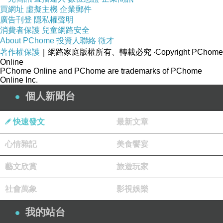
買網址
虛擬主機
企業郵件
廣告刊登
隱私權聲明
消費者保護
兒童網路安全
About PChome
投資人聯絡
徵才
著作權保護
｜網路家庭版權所有、轉載必究
‧Copyright PChome
Online
PChome Online and PChome are trademarks of PChome
Online Inc.
個人新聞台
快速發文
最新文章
心情雜記
美食饗宴
藝文欣賞
旅遊玩家
社會萬象
影視娛樂
我的站台