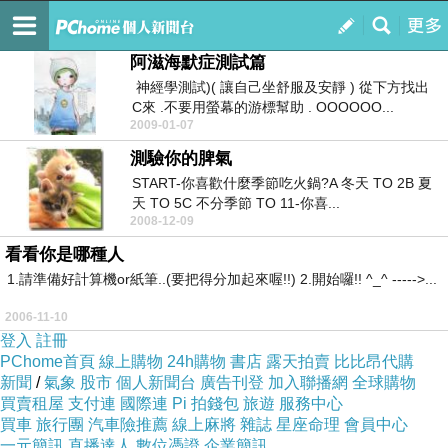
流浪的戀人
訂閱
我的
阿滋海默症測試篇
神經學測試)( 讓自己坐舒服及安靜 ) 從下方找出
C來 .不要用螢幕的游標幫助 . OOOOOO...
2009-01-07
測驗你的脾氣
START-你喜歡什麼季節吃火鍋?A 冬天 TO 2B 夏
天 TO 5C 不分季節 TO 11-你喜...
2008-12-09
看看你是哪種人
1.請準備好計算機or紙筆..(要把得分加起來喔!!) 2.開始囉!! ^_^ ----->...
2006-11-10
登入
註冊
PChome首頁
線上購物
24h購物
書店
露天拍賣
比比昂代購
新聞
/
氣象
股市
個人新聞台
廣告刊登
加入聯播網
全球購物
買賣租屋
支付連
國際連
Pi 拍錢包
旅遊
服務中心
買車
旅行團
汽車險推薦
線上麻將
雜誌
星座命理
會員中心
一元簡訊
直播達人
數位憑證
企業簡訊