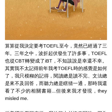
算算從我決定要考TOEFL至今，竟然已經過了三
年。三年之中，波折起伏發生了許多事，TOEFL
也從CBT轉變成了iBT，不知該說是幸還不幸。
其實我不太記得前年我考TOEFL時的感覺是如何
了，我只模糊的記得，閱讀總是讀不完、文法總
是來不及回答，而聽力總是瞎猜一通，那時我還
看了不少的相關書籍...但後來我才發現，they
misled me.