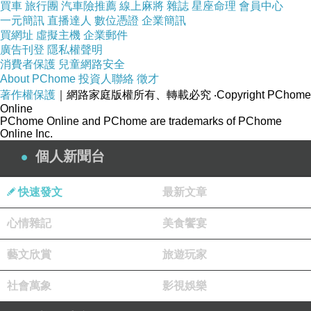
說到筆記，我非常贊同某位老師說的原則：筆記
買車
旅行團
汽車險推薦
線上麻將
雜誌
星座命理
會員中心
一元簡訊
直播達人
數位憑證
企業簡訊
只是一個輔助，如果你已經沒有多餘心力邊聽邊
買網址
虛擬主機
企業郵件
寫或邊讀邊寫，那就不要寫！所以，很多參考書
廣告刊登
隱私權聲明
消費者保護
兒童網路安全
大力闡述note-taking的技巧，真的是只要參考參
About PChome
投資人聯絡
徵才
考就好...硬逼自己做出「很漂亮」的筆記下場會
著作權保護
｜網路家庭版權所有、轉載必究
‧Copyright PChome
Online
更慘...其實，要是真的有困難，就乾脆很沒志氣
PChome Online and PChome are trademarks of PChome
的用中文記。反正有用才是最重要的。（什麼簡
Online Inc.
字速記法...我看只會讓我更看不懂自己寫啥）
個人新聞台
快速發文
最新文章
說完感想，還是提供一些「簡易」的準備法則給
有意挑戰的同胞們吧！說「簡易」，是因為我很
心情雜記
美食饗宴
懶，那些網路上的高手所提供的準備方法我一樣
藝文欣賞
旅遊玩家
都達成不了，只好自創懶人準備法，大家參考參
考囉！
社會萬象
影視娛樂