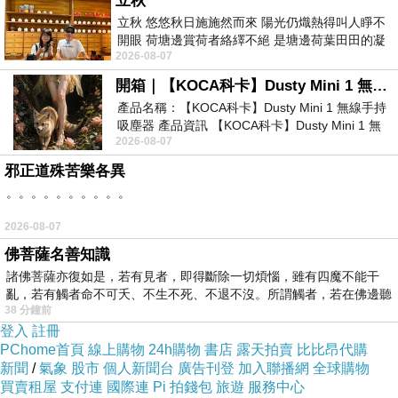
立秋
的要求就只剩下：盡可能的快！其他文法啦、句
立秋 悠悠秋日施施然而來 陽光仍熾熱得叫人睜不
型啦、內容啦...都隨便他了啦！當然啦，背模版
開眼 荷塘邊賞荷者絡繹不絕 是塘邊荷葉田田的凝
2026-08-07
望 風中飄逸的是映日荷花別樣紅
很有用，但是怎麼樣的模版值得背？如何應用來
開箱｜【KOCA科卡】Dusty Mini 1 無線手持吸塵器
符合題目？這是我花了很多冤枉時間之後才理解
產品名稱：【KOCA科卡】Dusty Mini 1 無線手持
到的。
吸塵器 產品資訊 【KOCA科卡】Dusty Mini 1 無
2026-08-07
線手持吸塵器評語： 能吸、能吹兼具兩
刪掉了我很弱的文法，改考口說，對我說不定是
邪正道殊苦樂各異
件好事。雖然我對口說也非常懼怕（this is a
。。。。。。。。。。
kind of Improvisation），但只要掌握住一個要
2026-08-07
點：大方、有自信的說出來，就算不知道自己在
佛菩薩名善知識
說什麼也沒關係！相信評分人員不至於太殘忍...
諸佛菩薩亦復如是，若有見者，即得斷除一切煩惱，雖有四魔不能干
亂，若有觸者命不可夭、不生不死、不退不沒。所謂觸者，若在佛邊聽
這一點也可以應用在閱讀跟聽力：就算看不懂、
38 分鐘前
受
聽不懂很多字，也要用筆記硬記這些外星人單
登入
註冊
PChome首頁
線上購物
24h購物
書店
露天拍賣
比比昂代購
字，至少答題的時候還可以憑「印象」選答案...
新聞
/
氣象
股市
個人新聞台
廣告刊登
加入聯播網
全球購物
買賣租屋
支付連
國際連
Pi 拍錢包
旅遊
服務中心