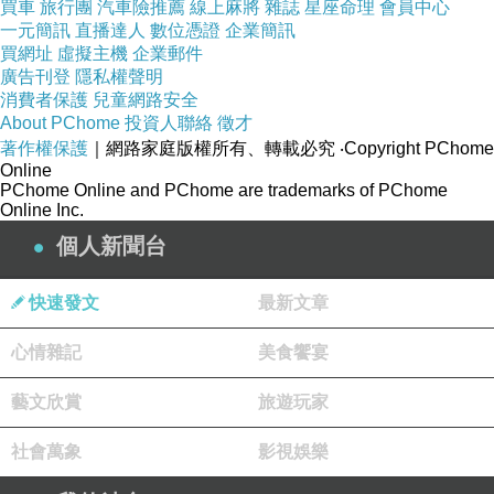
買車
旅行團
汽車險推薦
線上麻將
雜誌
星座命理
會員中心
重，若是普通信封大約只要三元，這個最好先跟
一元簡訊
直播達人
數位憑證
企業簡訊
買網址
虛擬主機
企業郵件
辦事處問清楚，免得到時候「郵資不足」就尷尬
廣告刊登
隱私權聲明
了（我猜他們也是第一次遇到要求寄平信的人
消費者保護
兒童網路安全
About PChome
投資人聯絡
徵才
吧，哈）。選擇掛號寄回的人應該就不用附回郵
著作權保護
｜網路家庭版權所有、轉載必究
‧Copyright PChome
信封了，因為郵局會提供大信封，就像台灣的國
Online
PChome Online and PChome are trademarks of PChome
際快捷一樣。
Online Inc.
個人新聞台
平信從美國回來的時間約十天，出乎意料的快
速，文件也都完好如初。有點度爛的是，認證完
快速發文
最新文章
的證書和成績單都被「一張A4紙蓋在上面釘
心情雜記
美食饗宴
住」！為什麼啊？？？你就不能釘在背後嗎？而
且以前不都是貼貼紙嗎？這樣真的好醜又好不方
藝文欣賞
旅遊玩家
便啊！認證的紙張（A4）比證書本身（letter）還
社會萬象
影視娛樂
大張！