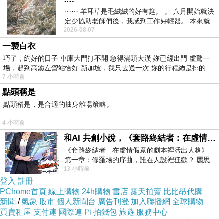
（含假日），所以我可以精確的計算何時該向學
⋯⋯ 羊耳草是毛絨絨的好有趣。 。 八月開始就決
定少協助老師們後，我感到工作好輕鬆。 本來就
校提出成績單申請，讓學校寄一份正本過去芝加
2026-08-07
不是我的工作啊。 真
哥辦事處做證明（各校認證方式不同，有的可能
一襲白衣
還要再付手續費或填表格）。
巧了，約好的日子 車庫大門打不開 急得滿頭大漢 妳已經出門 虛驚一
場，趕到高鐵左營站恰好 新加坡，我只去過一次 妳的行程總是排的
7 小時前
「錢」的部分要特別留意，因為只能用匯票或支
點頭稱是
票付款，據說在台灣開一張美金匯票手續費就要
點頭稱是，是合適的抽身離場策略。
300之多！那我當然是
選擇支票
啊！留著美國帳
4 小時前
戶還是有用的！回郵的郵資計算也要注意，因為
和AI 共創小說，《套路終結者：在虛情假意的劇本裡活出人格》
美國郵局寄跨國掛號信一律超過30美金！要我花
《套路終結者：在虛情假意的劇本裡活出人格》
一千塊台幣寄文件回來實在很ooxx（...之前被迫
第一章：修羅場的序曲，誰在人設裡狂歡？ 麗思
13 小時前
卡爾頓酒店的總統套房內，燈光昏
用美國快遞寄文件回來就花掉我一千多，問題是
登入
註冊
我根本不急啊！）所以我毅然選擇了「平信」--
PChome首頁
線上購物
24h購物
書店
露天拍賣
比比昂代購
美金6元！平信的價錢也會依照重量而不同，因
新聞
/
氣象
股市
個人新聞台
廣告刊登
加入聯播網
全球購物
買賣租屋
支付連
國際連
Pi 拍錢包
旅遊
服務中心
為我用的回郵信封是硬紙板的文件專用信封比較