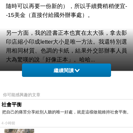
隨時可以再要一份新的），所以手續費稍稍便宜-
-15美金（直接付給國外辦事處）。
另一方面，我的證書正本也實在太大張，拿去影
印店縮小印成letter大小是唯一方法。我還特別選
用相同材質、色調的卡紙，結果外交部辦事人員
大為驚嘆的說「好像正本」。哈哈...
繼續閱讀
三天後領回影本，把蓋好章的證書影本與成績
單，連同填好的申請表格、回郵信封（如果你跟
我一樣選擇寄平信）、手續費與回郵郵資（不能
你可能感興趣的文章
寄現金）、所有文件的存檔用影本，一起帶到郵
社會平衡
把自己的痛苦分享給別人聽的唯一好處，就是這樣做能維持社會平衡。
局用「國際快捷」寄出去。這應該是掛號信當中
最快速的方式，目前的郵資是390台幣（漲價
4 小時前
了）。寄達時間跟我以往的經驗相同，都是五天
….