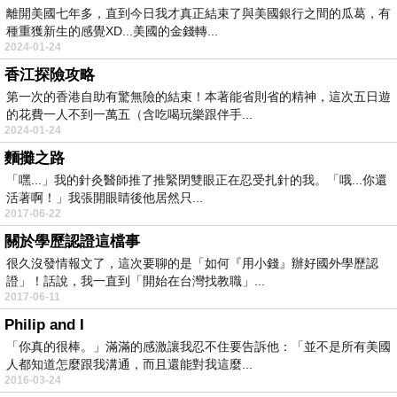
離開美國七年多，直到今日我才真正結束了與美國銀行之間的瓜葛，有
種重獲新生的感覺XD...美國的金錢轉...
2024-01-24
香江探險攻略
第一次的香港自助有驚無險的結束！本著能省則省的精神，這次五日遊
的花費一人不到一萬五（含吃喝玩樂跟伴手...
2024-01-24
麵攤之路
「嘿...」我的針灸醫師推了推緊閉雙眼正在忍受扎針的我。「哦...你還
活著啊！」我張開眼睛後他居然只...
2017-06-22
關於學歷認證這檔事
很久沒發情報文了，這次要聊的是「如何『用小錢』辦好國外學歷認
證」！話說，我一直到「開始在台灣找教職」...
2017-06-11
Philip and I
「你真的很棒。」滿滿的感激讓我忍不住要告訴他：「並不是所有美國
人都知道怎麼跟我溝通，而且還能對我這麼...
2016-03-24