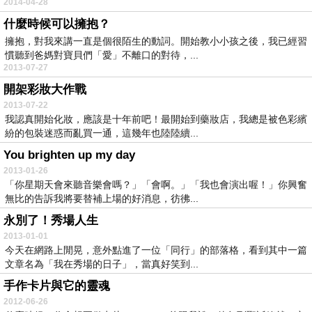
2014-04-28
什麼時候可以擁抱？
擁抱，對我來講一直是個很陌生的動詞。開始教小小孩之後，我已經習
慣聽到爸媽對寶貝們「愛」不離口的對待，...
2013-07-27
開架彩妝大作戰
2013-07-22
我認真開始化妝，應該是十年前吧！最開始到藥妝店，我總是被色彩繽
紛的包裝迷惑而亂買一通，這幾年也陸陸續...
You brighten up my day
2013-01-26
「你星期天會來聽音樂會嗎？」「會啊。」「我也會演出喔！」你興奮
無比的告訴我將要替補上場的好消息，彷彿...
永別了！秀場人生
2013-01-01
今天在網路上閒晃，意外點進了一位「同行」的部落格，看到其中一篇
文章名為「我在秀場的日子」，當真好笑到...
手作卡片與它的靈魂
2012-06-26