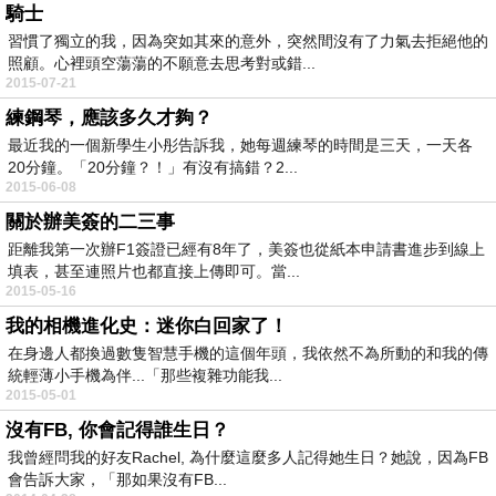
騎士
習慣了獨立的我，因為突如其來的意外，突然間沒有了力氣去拒絕他的
照顧。心裡頭空蕩蕩的不願意去思考對或錯...
2015-07-21
練鋼琴，應該多久才夠？
最近我的一個新學生小彤告訴我，她每週練琴的時間是三天，一天各
20分鐘。「20分鐘？！」有沒有搞錯？2...
2015-06-08
關於辦美簽的二三事
距離我第一次辦F1簽證已經有8年了，美簽也從紙本申請書進步到線上
填表，甚至連照片也都直接上傳即可。當...
2015-05-16
我的相機進化史：迷你白回家了！
在身邊人都換過數隻智慧手機的這個年頭，我依然不為所動的和我的傳
統輕薄小手機為伴...「那些複雜功能我...
2015-05-01
沒有FB, 你會記得誰生日？
我曾經問我的好友Rachel, 為什麼這麼多人記得她生日？她說，因為FB
會告訴大家，「那如果沒有FB...