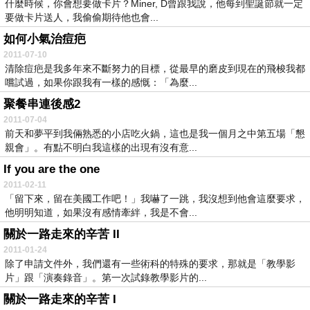
什麼時候，你會想要做卡片？Miner, D曾跟我說，他每到聖誕節就一定
要做卡片送人，我偷偷期待他也會...
如何小氣治痘疤
2011-07-10
清除痘疤是我多年來不斷努力的目標，從最早的磨皮到現在的飛梭我都
嚐試過，如果你跟我有一樣的感慨：「為麼...
聚餐串連後感2
2011-07-04
前天和夢平到我倆熟悉的小店吃火鍋，這也是我一個月之中第五場「懇
親會」。有點不明白我這樣的出現有沒有意...
If you are the one
2011-02-11
「留下來，留在美國工作吧！」我嚇了一跳，我沒想到他會這麼要求，
他明明知道，如果沒有感情牽絆，我是不會...
關於一路走來的辛苦 II
2011-01-24
除了申請文件外，我們還有一些術科的特殊的要求，那就是「教學影
片」跟「演奏錄音」。第一次試錄教學影片的...
關於一路走來的辛苦 I