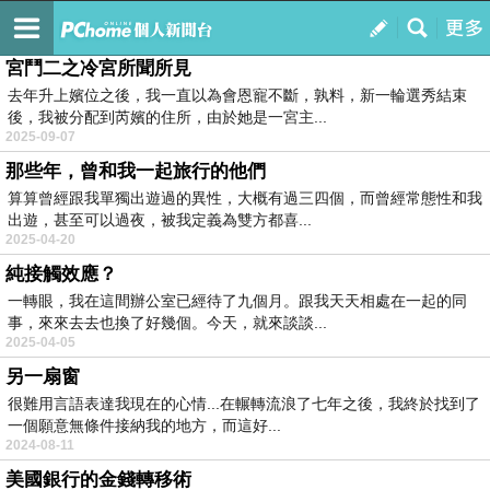
迷離樹影印象集
訂閱
我的
宮鬥二之冷宮所聞所見
去年升上嬪位之後，我一直以為會恩寵不斷，孰料，新一輪選秀結束
後，我被分配到芮嬪的住所，由於她是一宮主...
2025-09-07
那些年，曾和我一起旅行的他們
算算曾經跟我單獨出遊過的異性，大概有過三四個，而曾經常態性和我
出遊，甚至可以過夜，被我定義為雙方都喜...
2025-04-20
純接觸效應？
一轉眼，我在這間辦公室已經待了九個月。跟我天天相處在一起的同
事，來來去去也換了好幾個。今天，就來談談...
2025-04-05
另一扇窗
很難用言語表達我現在的心情...在輾轉流浪了七年之後，我終於找到了
一個願意無條件接納我的地方，而這好...
2024-08-11
美國銀行的金錢轉移術