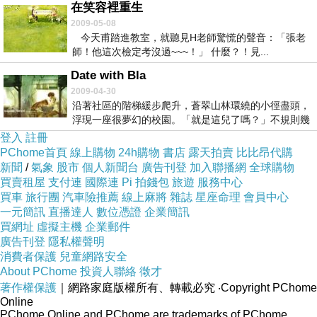
在笑容裡重生
2009-05-08
今天甫踏進教室，就聽見H老師驚慌的聲音：「張老
師！他這次檢定考沒過~~~！」 什麼？！見...
Date with Bla
2009-04-30
沿著社區的階梯緩步爬升，蒼翠山林環繞的小徑盡頭，
浮現一座很夢幻的校園。「就是這兒了嗎？」不規則幾
何圖...
登入
註冊
PChome首頁
線上購物
24h購物
書店
露天拍賣
比比昂代購
新聞
/
氣象
股市
個人新聞台
廣告刊登
加入聯播網
全球購物
買賣租屋
支付連
國際連
Pi 拍錢包
旅遊
服務中心
買車
旅行團
汽車險推薦
線上麻將
雜誌
星座命理
會員中心
一元簡訊
直播達人
數位憑證
企業簡訊
買網址
虛擬主機
企業郵件
廣告刊登
隱私權聲明
消費者保護
兒童網路安全
About PChome
投資人聯絡
徵才
著作權保護
｜網路家庭版權所有、轉載必究
‧Copyright PChome
Online
PChome Online and PChome are trademarks of PChome