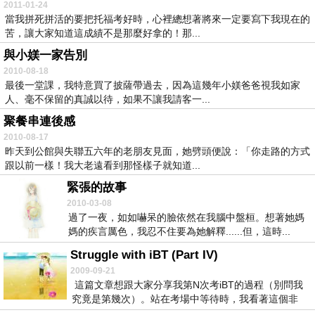
2011-01-24
當我拼死拼活的要把托福考好時，心裡總想著將來一定要寫下我現在的
苦，讓大家知道這成績不是那麼好拿的！那...
與小媄一家告別
2010-08-18
最後一堂課，我特意買了披薩帶過去，因為這幾年小媄爸爸視我如家
人、毫不保留的真誠以待，如果不讓我請客一...
聚餐串連後感
2010-08-17
昨天到公館與失聯五六年的老朋友見面，她劈頭便說：「你走路的方式
跟以前一樣！我大老遠看到那怪樣子就知道...
緊張的故事
2010-03-08
過了一夜，如如嚇呆的臉依然在我腦中盤桓。想著她媽
媽的疾言厲色，我忍不住要為她解釋......但，這時...
Struggle with iBT (Part IV)
2009-09-21
這篇文章想跟大家分享我第N次考iBT的過程（別問我
究竟是第幾次）。站在考場中等待時，我看著這個非
常...